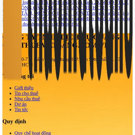
thế gì cho logistics? Tối ưu chi phí và vận hành 2026
CHO THUÊ
VĂN PHÒNG CẦN THƠ – TÀI SẢN CHÍNH CHỦ VỊ TRÍ
TRUNG TÂM, DIỆN TÍCH LINH HOẠT
Đánh giá hạ tầng giao
thông kết nối KCN Hố Nai
Thuê kho cảng Hiệp Phước mang lại lợi
thế gì cho doanh nghiệp xuất nhập khẩu?
CÔNG TY TNHH DỊCH VỤ QUẢNG
CÁO THUEMATBANG.COM.VN
708-710-712 Cách Mạng Tháng 8, P. Tân Sơn Nhất, Q. Tân
Bình, TP. HCM
Về chúng tôi
Giới thiệu
Tin cho thuê
Nhu cầu thuê
Dự án
Tin tức
Quy định
Quy chế hoạt động