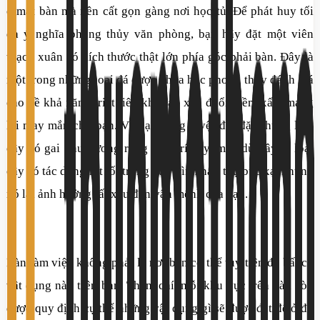
ở mặt bàn mà nên cất gọn gàng nơi học tủ. Để phát huy tối
đa ý nghĩa phong thủy văn phòng, bạn hãy đặt một viên
thạch xuân có kích thước thật lớn phía góc phải bàn. Đây là
một trong những loại đá được khoa học phong thủy đánh giá
cao về khả năng triệt tiêu khí hại, xua đuổi điềm xấu, mang
lại may mắn cho bạn. Và bạn cũng tuyệt đối đặt những loại
cây có gai như xương rồng ở vị trí này, mặc dù đây là loại
cây có tác dụng rất tốt trong quá trình hấp thụ bức xạ, nhưng
nó lại ảnh hưởng rất xấu đến vận mệnh của bạn.
Bàn làm việc không phải là nơi bạn có thể tùy tiện để bất cứ
vật dụng nào trên bàn. Thậm chí, mỗi khu vực trên bàn còn
được quy định cụ thể những vật dụng gì sẽ được đặt để ở đó