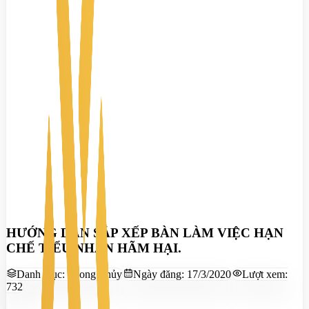
HƯỚNG DẪN SẮP XẾP BÀN LÀM VIỆC HẠN
CHẾ TIỂU NHÂN HÃM HẠI.
Danh mục:
Phong Thủy
Ngày đăng:
17/3/2020
Lượt xem:
732