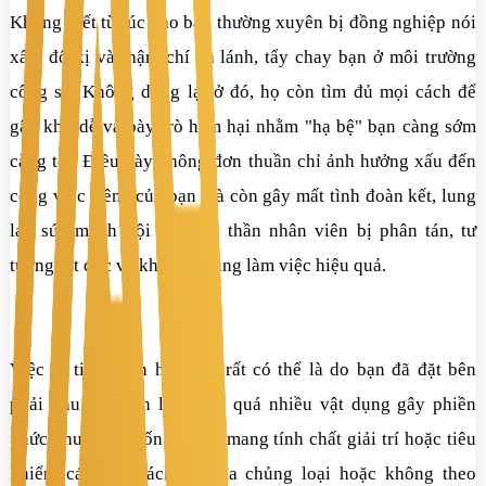
Không biết từ lúc nào bạn thường xuyên bị đồng nghiệp nói
xấu, đố kị và thậm chí xa lánh, tẩy chay bạn ở môi trường
công sở. Không dừng lại ở đó, họ còn tìm đủ mọi cách để
gây khó dễ và bày trò hãm hại nhằm "hạ bệ" bạn càng sớm
càng tốt. Điều này không đơn thuần chỉ ảnh hưởng xấu đến
công việc riêng của bạn mà còn gây mất tình đoàn kết, lung
lay sức mạnh nội bộ, tinh thần nhân viên bị phân tán, tư
tưởng tụt dốc và khó tập trung làm việc hiệu quả.
Việc bị tiểu nhân hãm hại rất có thể là do bạn đã đặt bên
phải khu vực bàn làm việc quá nhiều vật dụng gây phiền
phức như: các cuốn tạp chí mang tính chất giải trí hoặc tiêu
khiển, các loại sách báo đa chủng loại hoặc không theo