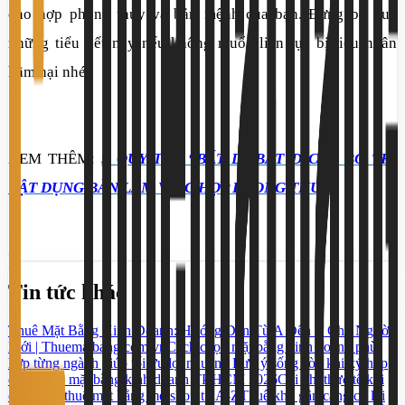
cho hợp phong thủy và bản mệnh của bạn. Đừng bỏ qua
những tiểu tiết này nếu không muốn liên tục bị tiểu nhân
hãm hại nhé.
XEM THÊM:
9 QUY TẮC “BẤT DI BẤT DỊCH” BỐ TRÍ
VẬT DỤNG BÀN LÀM VIỆC HỢP PHONG THỦY
Tin tức khác
Thuê Mặt Bằng Kinh Doanh: Hướng Dẫn Từ A Đến Z Cho Người
Mới | Thuematbang.com.vn
Cách chọn mặt bằng kinh doanh phù
hợp từng ngành giúp tối ưu lợi nhuận
5 Lưu ý sống còn khi ký hợp
đồng thuê mặt bằng kinh doanh TP.HCM 2026
Chi phí thực tế khi
chọn cho thuê mặt bằng mở shop từ A-Z
Thuê kho gần cảng có lợi