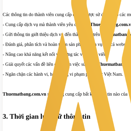
Các thông tin do thành viên cung cấp có thể được sử dụng vào các m
- Cung cấp dịch vụ mà thành viên yêu cầu trên
Thuematbang.com.
- Gửi thông tin giới thiệu dịch vụ đến thành viên trên
Thuematbang.
- Đánh giá, phân tích và hoàn thiện sản phẩm, dịch vụ (kể cả website)
- Nâng cao khả năng kết nối và tương tác với thành viên;
- Giải quyết các vấn đề liên quan đến việc sử dụng
Thuematbang.c
- Ngăn chặn các hành vi, hoạt động vi phạm pháp luật Việt Nam.
Thuematbang.com.vn
sẽ không cung cấp bất kỳ thông tin nào của 
3. Thời gian lưu trữ thông tin