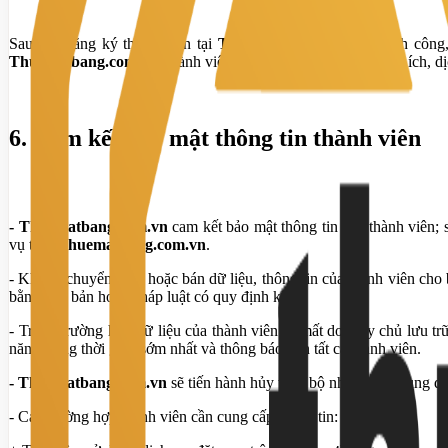
Sau khi đăng ký thành viên tại
Thuematbang.com.vn
thành công,
Thuematbang.com.vn
, thành viên có quyền sử dụng mọi tiện ích,
6. Cam kết bảo mật thông tin thành viên
- Thuematbang.com.vn
cam kết bảo mật thông tin của thành viên; 
vụ trên
Thuematbang.com.vn
.
- Không chuyển giao hoặc bán dữ liệu, thông tin của thành viên cho
bằng văn bản hoặc pháp luật có quy định khác.
- Trong trường hợp dữ liệu của thành viên bị mất do máy chủ lưu trữ
năng trong thời gian sớm nhất và thông báo đến tất cả thành viên.
- Thuematbang.com.vn
sẽ tiến hành hủy toàn bộ những nội dung do 
- Các trường hợp thành viên cần cung cấp thông tin: