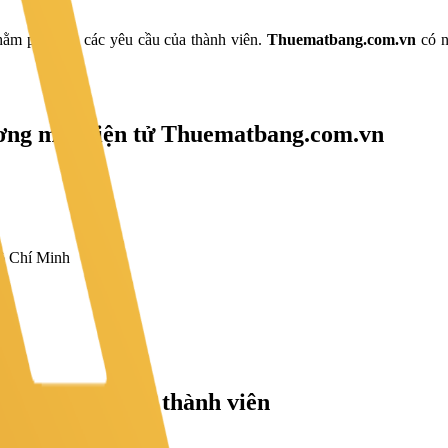
 nhằm phục vụ các yêu cầu của thành viên.
Thuematbang.com.vn
có n
hương mại điện tử Thuematbang.com.vn
ồ Chí Minh
hỉnh sửa dữ liệu thành viên