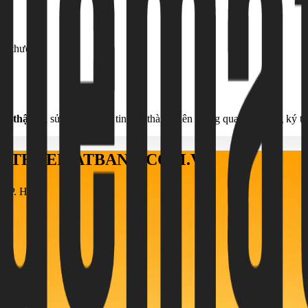
có thưởng;
hu thập
và sử dụng thông tin của thành viên thông qua việc đăng ký tà
ÁO THUEMATBANG.COM.VN
h, TP. HCM