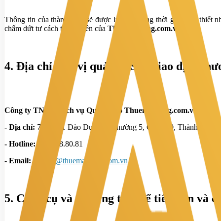
Thông tin của thành viên sẽ được lưu trữ trong thời gian cần thiết
chấm dứt tư cách thành viên của
Thuematbang.com.vn
.
4. Địa chỉ đơn vị quản lý Sàn giao dịch t
Công ty TNHH Dịch vụ Quảng cáo Thuematbang.com.vn
- Địa chỉ:
77-79-81 Đào Duy Từ, Phường 5, Quận 10, Thành phố H
- Hotline:
0968.68.80.81
- Email:
contact@thuematbang.com.vn
5. Công cụ và phương tiện để tiếp cận và c