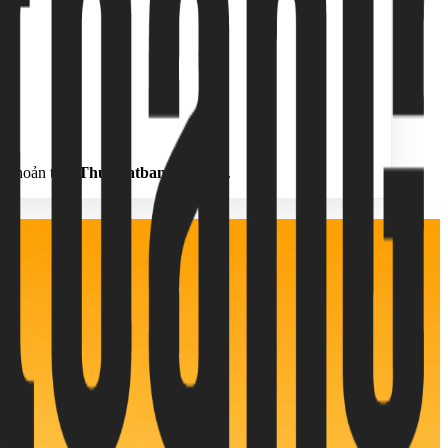
i khoản trên
Thuematbang.com.vn
.