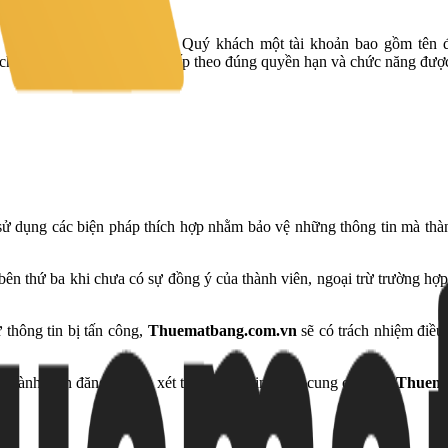
 hệ thống sẽ cung cấp cho Quý khách một tài khoản bao gồm tên đ
 dịch vụ được hệ thống cung cấp theo đúng quyền hạn và chức năng đượ
sử dụng các biện pháp thích hợp nhằm bảo vệ những thông tin mà thành
 bên thứ ba khi chưa có sự đồng ý của thành viên, ngoại trừ trường h
 thông tin bị tấn công,
Thuematbang.com.vn
sẽ có trách nhiệm điều 
thành viên đăng tải nếu xét thấy thông tin được cung cấp trên
Thuema