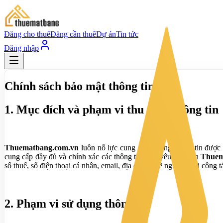
Đăng cho thuê
Đăng cần thuê
Dự án
Tin tức
Đăng nhập
Chính sách bảo mật thông tin
1. Mục đích và phạm vi thu thập thông tin
Thuematbang.com.vn
luôn nỗ lực cung cấp những thông tin được 
cung cấp đầy đủ và chính xác các thông tin theo yêu cầu trên
Thuem
số thuế, số điện thoại cá nhân, email, địa chỉ, nghề nghiệp, nơi công t
2. Phạm vi sử dụng thông tin