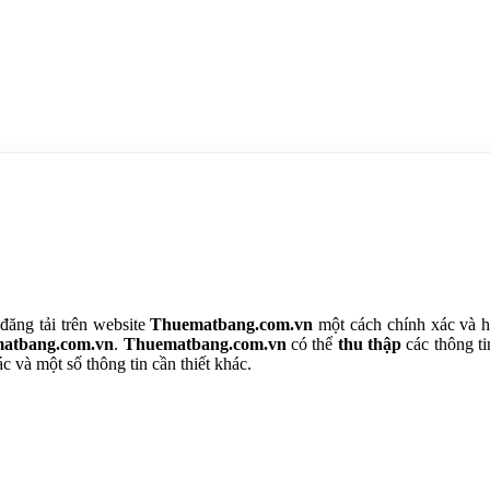
đăng tải trên website
Thuematbang.com.vn
một cách chính xác và h
atbang.com.vn
.
Thuematbang.com.vn
có thể
thu thập
các thông ti
ác và một số thông tin cần thiết khác.