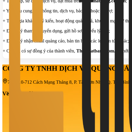
+ Truy cập, sử dụng dịch vụ, đặt mua trên
Thuematbang.com.vn
;
+ Yêu cầu cung cấp thông tin, dịch vụ, báo giá hoặc hỗ trợ;
+ Tham gia khảo sát ý kiến, hoạt động quảng bá, khuyến mại, dự thi 
+ Đăng ký tham gia tuyển dụng, gửi hồ sơ, sơ yếu lý lịch;
+ Đăng ký nhận email quảng cáo, bản tin hoặc các loại tin tức khác;
+ Chỉ khi có sự đồng ý của thành viên,
Thuematbang.com.vn
mới
t
CÔNG TY TNHH DỊCH VỤ QUẢNG C
708-710-712 Cách Mạng Tháng 8, P. Tân Sơn Nhất, Q. Tân Bìn
Về chúng tôi
Giới thiệu
Tin cho thuê
Nhu cầu thuê
Dự án
Tin tức