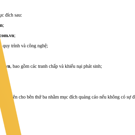
ục đích sau:
vn
;
com.vn
;
, quy trình và công nghệ;
om.vn
, bao gồm các tranh chấp và khiếu nại phát sinh;
thành viên cho bên thứ ba nhằm mục đích quảng cáo nếu không có sự đ