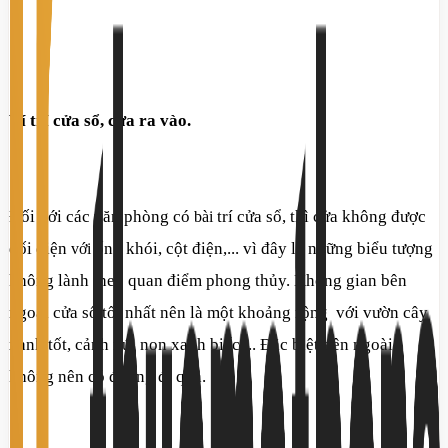
Ví trí cửa sổ, cửa ra vào.
Đối với các văn phòng có
trí cửa sổ, thì cửa không được
b
ài
đối diện
ống khói, cột điện,... vì đây là những biểu tượng
v
ới
không lành theo quan điểm phong thủy. Không gian bên
ngoài cửa sổ tốt nhất nên là một khoảng rộng với vườn cây
xanh tốt, cảnh núi non xanh biếc,... Đặc biệt bên ngoài
không nên có đường đi qua.