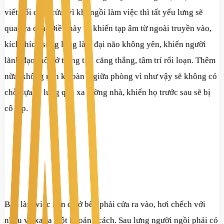
viết đối diện cửa, vì khi ngồi làm việc thì tất yếu lưng sẽ
quay ra cửa. Điều này sẽ khiến tạp âm từ ngoài truyền vào,
kích thích sống lưng làm đại não không yên, khiến người
lãnh đạo luôn ở trạng trái căng thẳng, tâm trí rối loạn. Thêm
nữa, không nên kê bàn ở giữa phòng vì như vậy sẽ không có
chỗ dựa vì lưng quá xa tường nhà, khiến họ trước sau sẽ bị
cô lập.
Bàn làm việc nên để ở bên phải cửa ra vào, hơi chếch với
nhau và xa ra một khoảng cách. Sau lưng người ngồi phải có