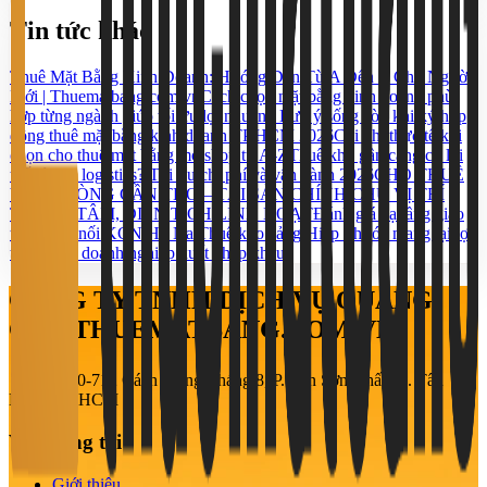
Tin tức khác
Thuê Mặt Bằng Kinh Doanh: Hướng Dẫn Từ A Đến Z Cho Người
Mới | Thuematbang.com.vn
Cách chọn mặt bằng kinh doanh phù
hợp từng ngành giúp tối ưu lợi nhuận
5 Lưu ý sống còn khi ký hợp
đồng thuê mặt bằng kinh doanh TP.HCM 2026
Chi phí thực tế khi
chọn cho thuê mặt bằng mở shop từ A-Z
Thuê kho gần cảng có lợi
thế gì cho logistics? Tối ưu chi phí và vận hành 2026
CHO THUÊ
VĂN PHÒNG CẦN THƠ – TÀI SẢN CHÍNH CHỦ VỊ TRÍ
TRUNG TÂM, DIỆN TÍCH LINH HOẠT
Đánh giá hạ tầng giao
thông kết nối KCN Hố Nai
Thuê kho cảng Hiệp Phước mang lại lợi
thế gì cho doanh nghiệp xuất nhập khẩu?
CÔNG TY TNHH DỊCH VỤ QUẢNG
CÁO THUEMATBANG.COM.VN
708-710-712 Cách Mạng Tháng 8, P. Tân Sơn Nhất, Q. Tân
Bình, TP. HCM
Về chúng tôi
Giới thiệu