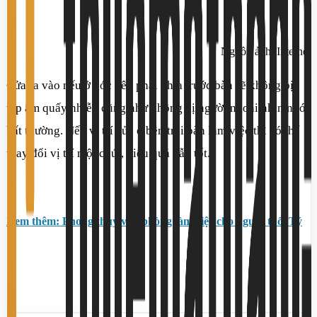
Nguồn ảnh: Internet
Cửa ra vào nếu ở góc bên phải phía trước bàn sẽ không bị
tạp âm quấy nhiễu cũng như không bị người ngoài nhìn ngó
bất thường. Nếu vị trí cửa ở bên trái bàn làm việc thì có thể
thay đổi vị trí một chút, hiệu quả vẫn tốt.
Xem thêm: Phong thủy văn phòng làm việc cho người tuổi Tý​