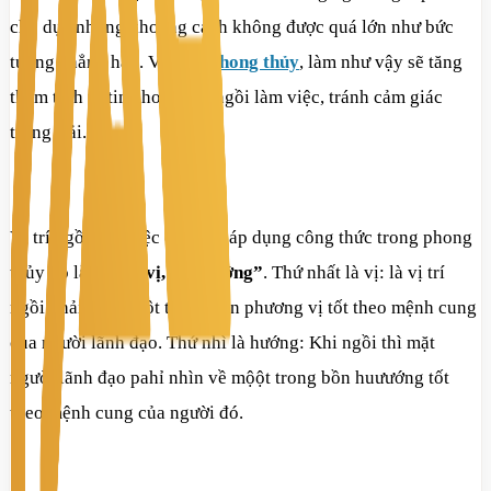
chỗ dựa nhưng khoảng cách không được quá lớn như bức
tường chẳng hạn. Vì theo
phong thủy
, làm như vậy sẽ tăng
thêm tính tự tin cho người ngồi làm việc, tránh cảm giác
trống trải.
Vị trí ngồi làm việc còn cần áp dụng công thức trong phong
thủy đó là
“Nhất vị, Nhị hướng”
. Thứ nhất là vị: là vị trí
ngồi phải được một trong bốn phương vị tốt theo mệnh cung
của người lãnh đạo. Thứ nhì là hướng: Khi ngồi thì mặt
người lãnh đạo pahỉ nhìn về mộột trong bồn huưướng tốt
theo mệnh cung của người đó.