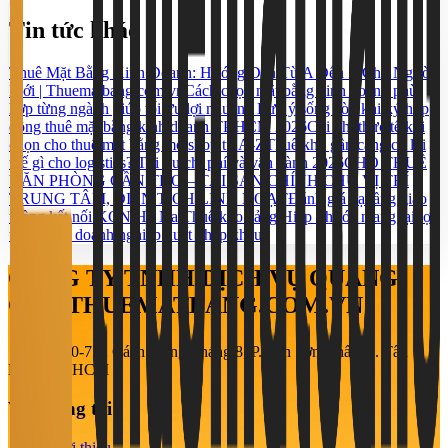
Tin tức khác
Thuê Mặt Bằng Kinh Doanh: Hướng Dẫn Từ A Đến Z Cho Người
Mới | Thuematbang.com.vn
Cách chọn mặt bằng kinh doanh phù
hợp từng ngành giúp tối ưu lợi nhuận
5 Lưu ý sống còn khi ký hợp
đồng thuê mặt bằng kinh doanh TP.HCM 2026
Chi phí thực tế khi
chọn cho thuê mặt bằng mở shop từ A-Z
Thuê kho gần cảng có lợi
thế gì cho logistics? Tối ưu chi phí và vận hành 2026
CHO THUÊ
VĂN PHÒNG CẦN THƠ – TÀI SẢN CHÍNH CHỦ VỊ TRÍ
TRUNG TÂM, DIỆN TÍCH LINH HOẠT
Đánh giá hạ tầng giao
thông kết nối KCN Hố Nai
Thuê kho cảng Hiệp Phước mang lại lợi
thế gì cho doanh nghiệp xuất nhập khẩu?
CÔNG TY TNHH DỊCH VỤ QUẢNG
CÁO THUEMATBANG.COM.VN
708-710-712 Cách Mạng Tháng 8, P. Tân Sơn Nhất, Q. Tân
Bình, TP. HCM
Về chúng tôi
Giới thiệu