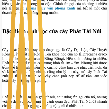
hiện tại các văn phòng làm việc. Chính tên gọi của nó cũng ít nhiều
nói lên giá trị
phong thủy văn phòng xanh
mà bất kì một chủ
doanh nghiệp nào cũng mong muốn.
Đặc điểm sinh học của cây Phát Tài Núi
Cây Phát Tài Núi hay còn được gọi là Cây Đại Lộc, Cây Huyết
Rồng, Cây Phất Dụ Rồng. Tên khoa học của nó là Dracaena draco
L thuộc họ Dracaenaceae (Bồng Bồng). Nếu sinh trưởng tự nhiên,
Phát Tài Núi có chiều cao trung bình từ 1m – 5m. Nhưng khi được
trồng để làm cảnh, chiều cao của nó cũng hạn chế phát triển hơn, đa
số là dưới 1m5. Tuy nhiên, cũng nhờ lý do này, mà cây Phát Tài
Núi vô tình trở thành loại cây cảnh phù hợp để để bàn làm việc
hoặc bày trí trong văn phòng.
Phát Tài Núi có nguồn gốc từ núi, như đúng tên gọi của nó, nhưng
với vẻ đẹp vốn có, mang lại cảnh quan đẹp, Phát Tài Núi đã nhanh
chóng được nhân giống và trồng rộng rãi ở nhiều nơi.