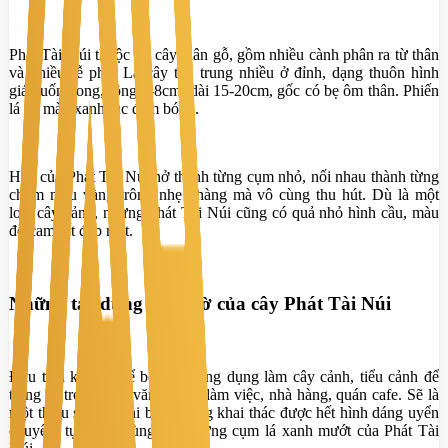
Phát Tài Núi thuộc họ cây thân gỗ, gồm nhiều cành phân ra từ thân
và nhiều rễ phụ. Lá cây tập trung nhiều ở đỉnh, dạng thuôn hình
giáo uốn cong, rộng 5-8cm, dài 15-20cm, gốc có bẹ ôm thân. Phiến
lá có màu xanh lục đậm bóng.
Hoa của Phát Tài Núi nở thành từng cụm nhỏ, nối nhau thành từng
chùm màu vàng trông nhẹ nhàng mà vô cùng thu hút. Dù là một
loại cây cảnh, nhưng Phát Tài Núi cũng có quả nhỏ hình cầu, màu
đỏ cam rất đẹp mắt.
Những tác dụng bất ngờ của cây Phát Tài Núi
Đầu tiên không thể bỏ qua công dụng làm cây cảnh, tiểu cảnh để
trang trí trong nhà, văn phòng làm việc, nhà hàng, quán cafe. Sẽ là
một thiếu sót lớn khi bạn không khai thác được hết hình dáng uyển
chuyển, tự nhiên cùng với những cụm lá xanh mướt của Phát Tài