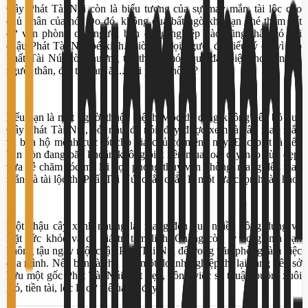
Cây Phát Tài Núi còn là biểu tượng của sự may mắn, tài lộc cho
chủ nhân của nó. Do đó, không quá bất ngờ khi bạn ghé thăm bất
cứ văn phòng của người bạn đồng nghiệp nào cũng thấy có vài
chậu Phát Tài Núi bé xinh. Giờ thì mọi người đã hiểu lý do vì sao
Phất Tài Núi còn thường trở thành món quà đặc biệt cho bạn bè,
người thân, đối tác làm ăn... rồi phải không?
Nếu bạn là một người thuộc mệnh Mộc thì càng không nên bỏ qua
Cây Phát Tài Núi, bởi như đã nói, đây được xem là cây may mắn
và bùa hộ mệnh cực tốt cho gia chủ có mệnh này. Đặc biệt là nếu
bạn còn đang băn khoăn không biết nên mua loại cây nào vừa đẹp,
vừa dễ chăm sóc mà lại hợp phong thủy văn phòng, mang đến may
mắn và tài lộc thì Phất Tài Núi chắc chắn là một lựa chọn hoàn hảo.
Một chậu cây xanh nhưng lại mang đến quá nhiều công dụng về
mặt sức khỏe và cả giá trị tâm linh. Chẳng còn lý do gì mà bạn
không tậu ngay một chậu Phất Tài Núi để trong văn phòng làm việc
của mình. Nếu bạn là chủ của một doanh nghiệp thì lại càng nên sở
hữu một gốc Phất Tài Núi thật đẹp, công việc sẽ thuận buồm xuôi
gió, tiền tài, lộc lá cứ thế ùa về đấy.