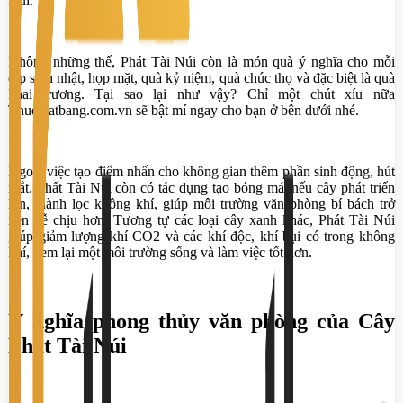
Núi.
Không những thế, Phát Tài Núi còn là món quà ý nghĩa cho mỗi
dịp sinh nhật, họp mặt, quà kỷ niệm, quà chúc thọ và đặc biệt là quà
khai trương. Tại sao lại như vậy? Chỉ một chút xíu nữa
Thuematbang.com.vn sẽ bật mí ngay cho bạn ở bên dưới nhé.
Ngoài việc tạo điểm nhấn cho không gian thêm phần sinh động, hút
mắt. Phất Tài Núi còn có tác dụng tạo bóng mát nếu cây phát triển
lớn, thành lọc không khí, giúp môi trường văn phòng bí bách trở
nên dễ chịu hơn. Tương tự các loại cây xanh khác, Phát Tài Núi
giúp giảm lượng khí CO2 và các khí độc, khí bụi có trong không
khí, đem lại một môi trường sống và làm việc tốt hơn.
Ý nghĩa phong thủy văn phòng của Cây
Phát Tài Núi