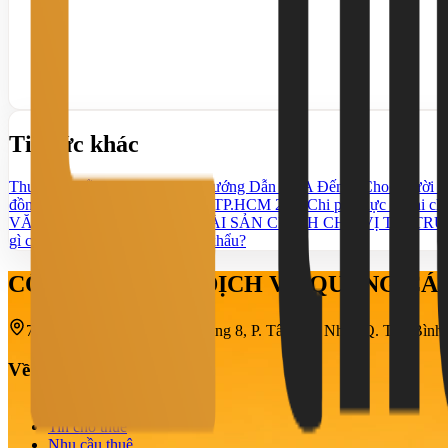
Tin tức khác
Thuê Mặt Bằng Kinh Doanh: Hướng Dẫn Từ A Đến Z Cho Người M
đồng thuê mặt bằng kinh doanh TP.HCM 2026
Chi phí thực tế khi c
VĂN PHÒNG CẦN THƠ – TÀI SẢN CHÍNH CHỦ VỊ TRÍ TRU
gì cho doanh nghiệp xuất nhập khẩu?
CÔNG TY TNHH DỊCH VỤ QUẢNG C
708-710-712 Cách Mạng Tháng 8, P. Tân Sơn Nhất, Q. Tân Bìn
Về chúng tôi
Giới thiệu
Tin cho thuê
Nhu cầu thuê