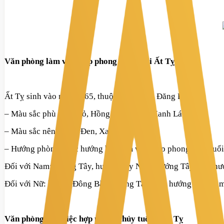
Văn phòng làm việc hợp phong thủy tuổi Ất Tỵ
Ất Tỵ sinh vào năm 1965, thuộc mệnh Phú Đăng Hỏa.
– Màu sắc phù hợp:
Đỏ, Hồng, Cam, Tím, Xanh Lá.
– Màu sắc nên tránh:
Đen, Xanh nước biển.
– Hướng phòng hoặc hướng bàn làm việc hợp phong thủy tuổi
Đối với Nam:
hướng
Tây, hướng Tây Nam, hướng Tây Bắc, hư
Đối với Nữ:
hướng
Đông Bắc, hướng Tây Bắc, hướng Tây Nam
Văn phòng làm việc hợp phong thủy tuổi Đinh Tỵ