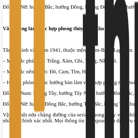
Đối với Nữ:
hướng
Bắc, hướng Đông, hướng Đông Nam, hướn
Văn phòng làm việc hợp phong thủy tuổi Tân Tỵ
Tân Tỵ sinh vào năm 1941, thuộc mệnh Kim-Bạch Lạp Kim.
– Màu sắc phù hợp:
Trắng, Xám, Ghi, Vàng, Nâu đất.
– Màu sắc nên tránh:
Đỏ, Cam, Tím, Hồng.
– Hướng phòng hoặc hướng bàn làm việc hợp phong thủy tuổi
Đối với Nam:
hướng
Tây, hướng Tây Nam, hướng Đông Bắc, h
Đối với Nữ:
hướng
Đông Bắc, hướng Tây Bắc, hướng Tây, hư
Vậy là một nửa chặng đường của serial phong thủy văn phòng
nhất và chính xác nhất. Mọi thông tin liên quan đến dịch vụ 