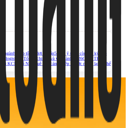
g ngành giúp tối ưu lợi nhuận
5 Lưu ý sống còn khi ký hợp
cho logistics? Tối ưu chi phí và vận hành 2026
CHO THUÊ
ết nối KCN Hố Nai
Thuê kho cảng Hiệp Phước mang lại lợi thế