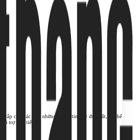
 cấp cho các bạn những thông tin đầy đủ nhất, cụ thể
hỗ trợ trực tiếp.