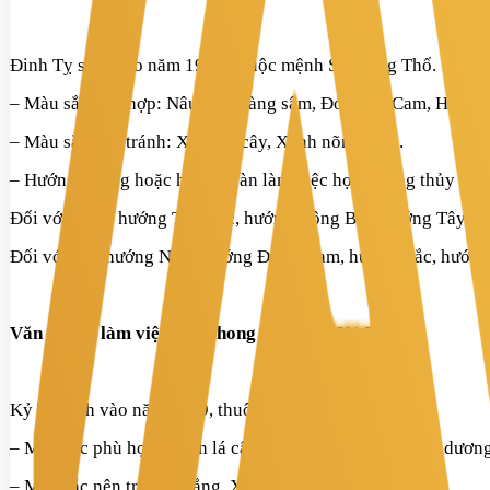
Đinh Tỵ sinh vào năm 1977, thuộc mệnh Sa Trung Thổ.
– Màu sắc phù hợp:
Nâu đất, Vàng sậm
,
Đỏ, Tím, Cam, Hồng
.
– Màu sắc nên tránh:
Xanh lá cây, Xanh nõn chuối.
– Hướng phòng hoặc hướng bàn làm việc hợp phong thủy tuổi
Đối với Nam:
hướng
Tây Bắc, hướng Đông Bắc, hướng Tây Na
Đối với Nữ:
hướng
Nam, hướng Đông Nam, hướng Bắc, hướng
Văn phòng làm việc hợp phong thủy tuổi Kỷ Tỵ
Kỷ Tỵ sinh vào năm 1989, thuộc mệnh Đại Lâm Mộc.
– Màu sắc phù hợp:
Xanh lá cây,
X
anh nõn chuối, Xanh dươn
– Màu sắc nên tránh:
Trắng, Xám, Ghi