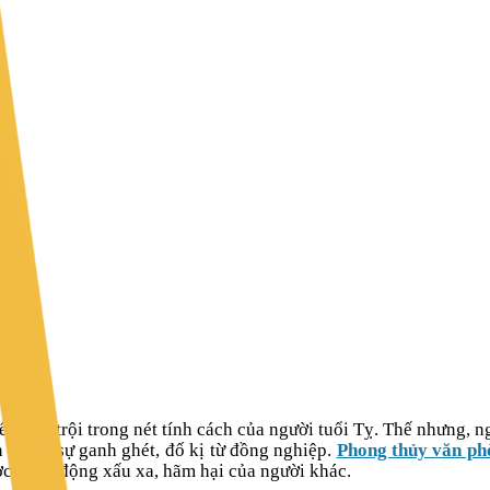
3
iểm
nổi trội
trong nét tính cách của người tuổi Tỵ. Thế nhưng,
n
nhiều sự ganh ghét, đố kị từ đồng nghiệp.
Phong thủy văn ph
ược hành động xấu xa, hãm hại của người khác.