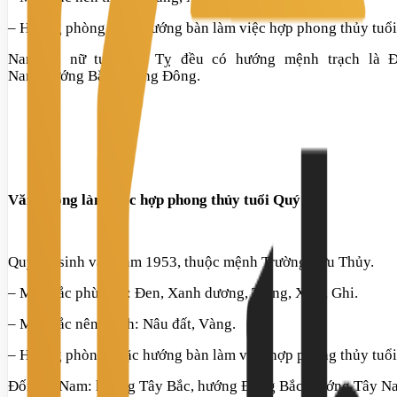
– Hướng phòng hoặc hướng bàn làm việc hợp phong thủy tuổi
Nam và nữ tuổi Kỷ Tỵ đều có hướng mệnh trạch là
Nam,
hướng
Bắc,
hướng
Đông.
Văn phòng làm việc hợp phong thủy tuổi Quý Tỵ
Quý Tỵ sinh vào năm 1953, thuộc mệnh Trường Lưu Thủy.
– Màu sắc phù hợp:
Đen, Xanh dương, Trắng, Xám, Ghi.
– Màu sắc nên tránh:
Nâu đất, Vàng.
– Hướng phòng hoặc hướng bàn làm việc hợp phong thủy tuổ
Đối với Nam:
hướng
Tây Bắc, hướng Đông Bắc, hướng Tây Na