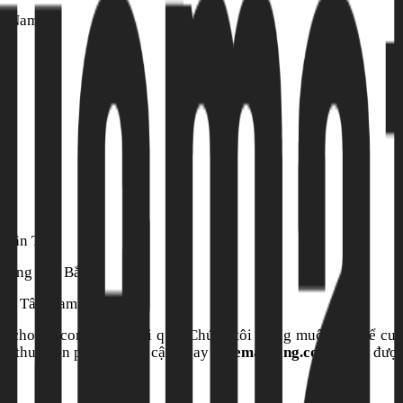
g Nam.
 Tân Tỵ:
ướng Tây Bắc.
ớng Tây Nam.
 cho 12 con giáp đã đi qua. Chúng tôi mong muốn có thể cung
cho thuê văn phòng, truy cập ngay
thuematbang.com.vn
để được 