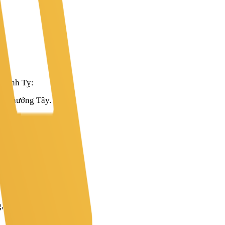
 Đinh Tỵ:
m, hướng Tây.
 Đông.
g, Đen