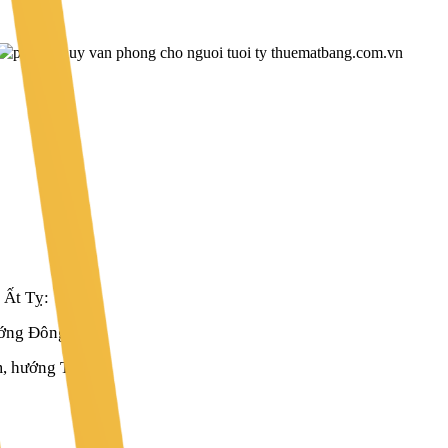
 Ất Tỵ:
ớng Đông Bắc.
, hướng Tây.