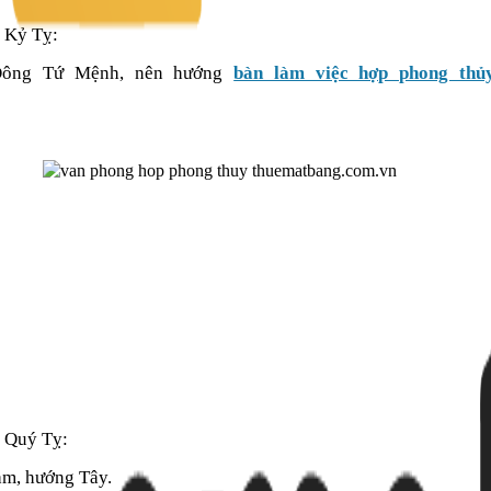
 Kỷ Tỵ:
 Đông Tứ Mệnh, nên hướng
bàn làm việc hợp phong thủ
i Quý Tỵ:
m, hướng Tây.