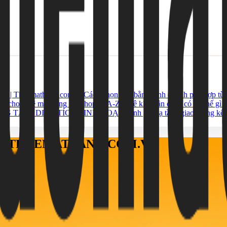
ới | Thuematbang.com.vn
Cách chọn mặt bằng kinh doanh phù hợp từn
họn cho thuê mặt bằng mở shop từ A-Z
Thuê kho gần cảng có lợi thế gì 
NG TÂM, DIỆN TÍCH LINH HOẠT
Đánh giá hạ tầng giao thông k
ÁO THUEMATBANG.COM.VN
h, TP. HCM