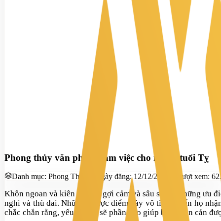
Phong thủy văn phòng làm việc cho người tuổi Tỵ
Danh mục:
Phong Thủy
Ngày đăng:
12/12/2019
Lượt xem:
62
Khôn ngoan và kiên cường, gợi cảm và sâu sắc là
những
ưu đ
nghi và thù dai.
Những nhược điểm này vô tình khiến họ nhận 
chắc chắn rằng, yếu tố này sẽ phần nào giúp bạn ngăn cản đ