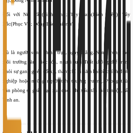
Vị); Đông Nam(Thiên Y).
Đối với Nữ: Tây(Sinh Khí); Tây Nam(Diên Niên); Tây
Bắc(Phục Vị); Đông Bắc(Thiên Y).
Dù là người sống chính trực, ngay thẳng. Song trong một
môi trường làm việc lớn, người tuổi Tuất không thể tránh
khỏi sự ganh ghét, đố kỵ, thậm chí là hãm hại từ chính đồng
nghiệp hoặc những người trên thương trường. Phong thủy
văn phòng sẽ giúp bạn xua đuổi khí xấu, tấn tài, tấn lộc, tấn
bình an.