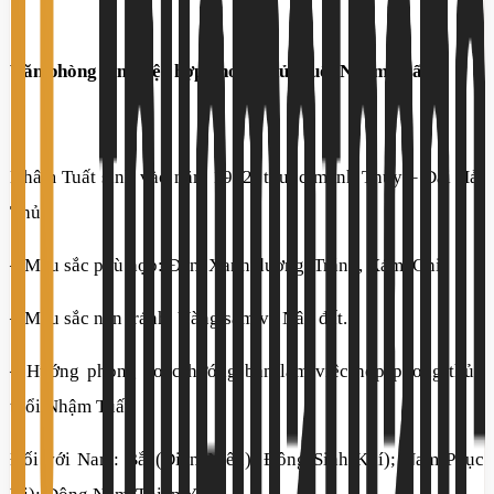
Văn phòng làm việc hợp phong thủy tuổi Nhâm Tuất
Nhâm Tuất sinh vào năm 1982, thuộc mệnh Thủy – Đại Hải
Thủy
– Màu sắc phù hợp: Đen, Xanh dương, Trắng, Xám, Ghi
– Màu sắc nên tránh: Vàng sậm và Nâu đất.
– Hướng phòng hoặc hướng bàn làm việc hợp phong thủy
tuổi Nhậm Tuất:
Đối với Nam: Bắc(Diên Niên); Đông(Sinh Khí); Nam(Phục