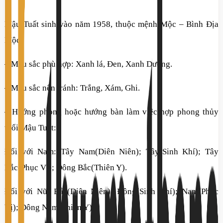
Mậu Tuất sinh vào năm 1958, thuộc mệnh Mộc – Bình Địa
Mộc
– Màu sắc phù hợp: Xanh lá, Đen, Xanh Dương.
– Màu sắc nên tránh: Trắng, Xám, Ghi.
– Hướng phòng hoặc hướng bàn làm việc hợp phong thủy
tuổi Mậu Tuất:
Đối với Nam: Tây Nam(Diên Niên); Tây(Sinh Khí); Tây
Bắc(Phục Vị); Đông Bắc(Thiên Y).
Đối với Nữ: Bắc(Diên Niên); Đông(Sinh Khí); Nam(Phục
Vị); Đông Nam(Thiên Y).