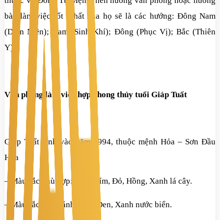
thuộc về Đông Tứ Mệnh, nên hướng văn phòng hoặc hướng
bàn làm việc tốt nhất của họ sẽ là các hướng: Đông Nam
(Diên Niên); Nam (Sinh Khí); Đông (Phục Vị); Bắc (Thiên
Y).
Văn phòng làm việc hợp phong thủy tuổi Giáp Tuất
Giáp Tuất sinh vào năm 1994, thuộc mệnh Hỏa – Sơn Đầu
Hỏa
– Màu sắc phù hợp: Cam, Tím, Đỏ, Hồng, Xanh lá cây.
– Màu sắc nên tránh: Màu Đen, Xanh nước biển.