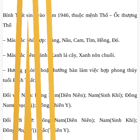
Bính Tuất sinh vào năm 1946, thuộc mệnh Thổ – Ốc thượng
Thổ
– Màu sắc phù hợp: Vàng, Nâu, Cam, Tím, Hồng, Đỏ.
– Màu sắc nên tránh: Xanh lá cây, Xanh nõn chuối.
– Hướng phòng hoặc hướng bàn làm việc hợp phong thủy
tuổi Bính Tuất:
Đối với Nam: Đông Nam(Diên Niên); Nam(Sinh Khí); Đông
Nam(Phục Vị); Đông(Thiên Y).
Đối với Nữ: Đông Nam(Diên Niên); Nam(Sinh Khí);
Đông(Phục Vị); Bắc(Thiên Y).