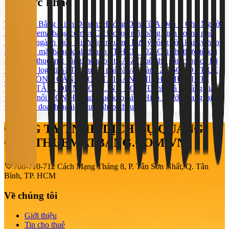
Tin tức khác
Thuê Mặt Bằng Kinh Doanh: Hướng Dẫn Từ A Đến Z Cho Người
Mới | Thuematbang.com.vn
Cách chọn mặt bằng kinh doanh phù
hợp từng ngành giúp tối ưu lợi nhuận
5 Lưu ý sống còn khi ký hợp
đồng thuê mặt bằng kinh doanh TP.HCM 2026
Chi phí thực tế khi
chọn cho thuê mặt bằng mở shop từ A-Z
Thuê kho gần cảng có lợi
thế gì cho logistics? Tối ưu chi phí và vận hành 2026
CHO THUÊ
VĂN PHÒNG CẦN THƠ – TÀI SẢN CHÍNH CHỦ VỊ TRÍ
TRUNG TÂM, DIỆN TÍCH LINH HOẠT
Đánh giá hạ tầng giao
thông kết nối KCN Hố Nai
Thuê kho cảng Hiệp Phước mang lại lợi
thế gì cho doanh nghiệp xuất nhập khẩu?
CÔNG TY TNHH DỊCH VỤ QUẢNG
CÁO THUEMATBANG.COM.VN
708-710-712 Cách Mạng Tháng 8, P. Tân Sơn Nhất, Q. Tân
Bình, TP. HCM
Về chúng tôi
Giới thiệu
Tin cho thuê