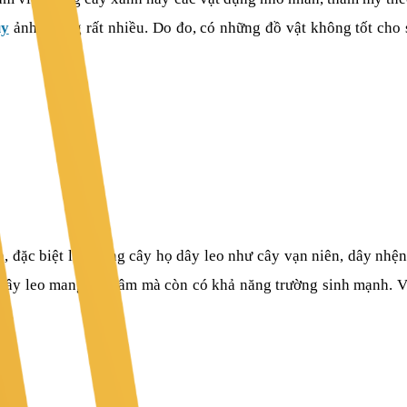
ủy
ảnh hưởng rất nhiều. Do đo, có những đồ vật không tốt cho 
h, đặc biệt là những cây họ dây leo như cây vạn niên, dây nhện
 dây leo mang tính âm mà còn có khả năng trường sinh mạnh. Vì
ều.