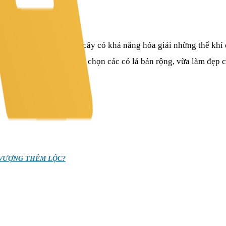
trên bàn làm việc. Mặc dù cây có khả năng hóa giải những thể kh
 phi tai họa.
Bạn nên lựa chọn các có lá bản rộng, vừa làm đẹp 
 VƯỢNG THÊM LỘC?