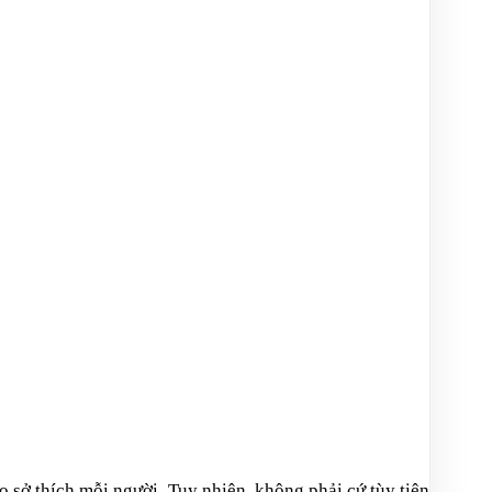
o sở thích mỗi người. Tuy nhiên, không phải cứ tùy tiện