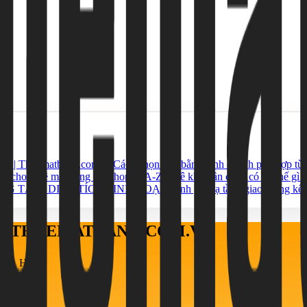
ới | Thuematbang.com.vn
Cách chọn mặt bằng kinh doanh phù hợp từn
họn cho thuê mặt bằng mở shop từ A-Z
Thuê kho gần cảng có lợi thế gì 
NG TÂM, DIỆN TÍCH LINH HOẠT
Đánh giá hạ tầng giao thông k
ÁO THUEMATBANG.COM.VN
h, TP. HCM