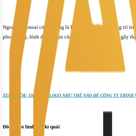
Ngoài ra, bonsai có gai cũng là loài cây nên tránh trang trí 
phong thủy, hình dáng nhọn của gai sẽ đem tới sát khí, gây thị
XEM THÊM: THIẾT KẾ LOGO NHƯ THẾ NÀO ĐỂ CÔNG TY THỊNH
Đồ vật có hình thù kì quái