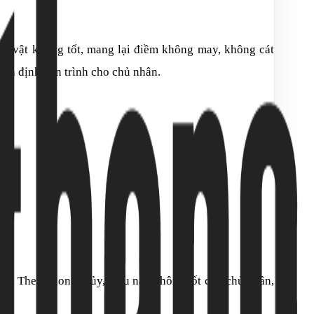
 đồ vật không tốt, mang lại điềm không may, không cát
à ổn định vận trình cho chủ nhân.
ười. Theo phong thủy, điều này không tốt cho chủ nhân,