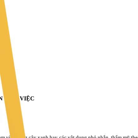
N LÀM VIỆC
 làm việc bằng cây xanh hay các vật dụng nhỏ nhắn, thẩm mỹ the