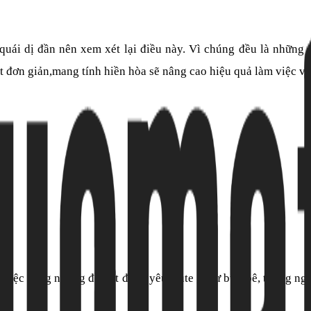
h quái dị đần nên xem xét lại điều này. Vì chúng đều là những
vật đơn giản,mang tính hiền hòa sẽ nâng cao hiệu quả làm việc v
 việc bằng những đồ vật đáng yêu, cute , như búp bê, tượng ng