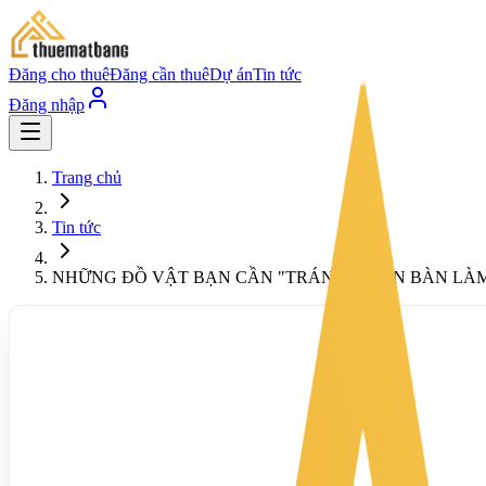
Đăng cho thuê
Đăng cần thuê
Dự án
Tin tức
Đăng nhập
Trang chủ
Tin tức
NHỮNG ĐỒ VẬT BẠN CẦN "TRÁNH" TRÊN BÀN LÀM