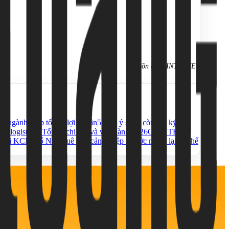
Nguồn ảnh: INTERNET
g ngành giúp tối ưu lợi nhuận
5 Lưu ý sống còn khi ký hợp
cho logistics? Tối ưu chi phí và vận hành 2026
CHO THUÊ
ết nối KCN Hố Nai
Thuê kho cảng Hiệp Phước mang lại lợi thế