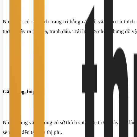
Những ai có sở thích trang trí bằng các đồ vật theo sở thíc
tường, gây ra tai họa, tranh đấu. Trái lại, lựa chọn những đồ 
Gấu bông, búp bê
Nhiều nàng văn phòng có sở thích sưu tầm, trưng bày bàn làm
sẽ mang đến tai họa thị phi.