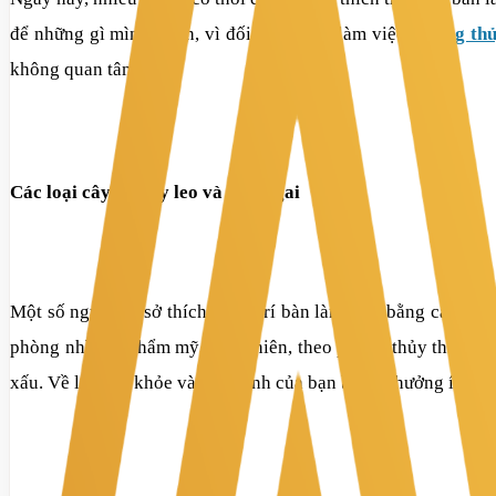
để những gì mình thích, vì đối với người làm việc,
phong th
không quan tâm tới.
Các loại cây họ dây leo và họ có gai
Một số người có sở thích trang trí bàn làm việc bằng cây xan
phòng nhìn rất thẩm mỹ. Tuy nhiên, theo phong thủy thì loại
xấu. Về lâu sức khỏe và vận trình của bạn bị ảnh hưởng ít nhi