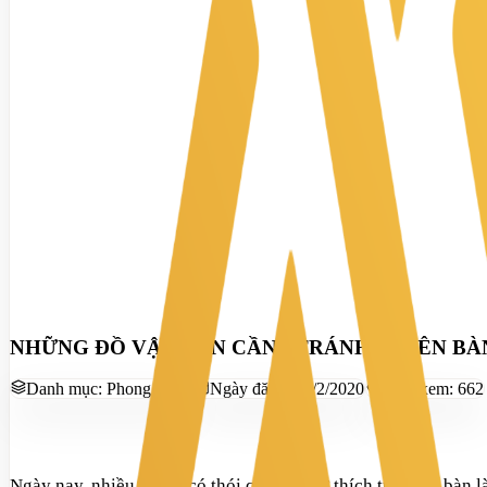
NHỮNG ĐỒ VẬT BẠN CẦN "TRÁNH" TRÊN BÀ
Danh mục:
Phong Thủy
Ngày đăng:
27/2/2020
Lượt xem:
662
Ngày nay, nhiều người có thói quen và sở thích trang trí bàn