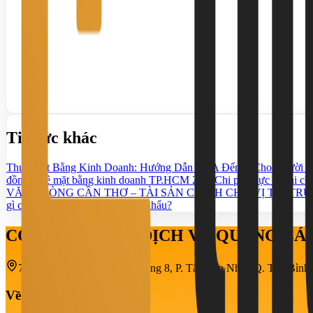
Tin tức khác
Thuê Mặt Bằng Kinh Doanh: Hướng Dẫn Từ A Đến Z Cho Người M
đồng thuê mặt bằng kinh doanh TP.HCM 2026
Chi phí thực tế khi c
VĂN PHÒNG CẦN THƠ – TÀI SẢN CHÍNH CHỦ VỊ TRÍ TRU
gì cho doanh nghiệp xuất nhập khẩu?
CÔNG TY TNHH DỊCH VỤ QUẢNG C
708-710-712 Cách Mạng Tháng 8, P. Tân Sơn Nhất, Q. Tân Bìn
Về chúng tôi