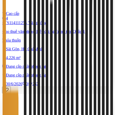
Cao cấp
4
#TS11411125
-
Văn phòng
Cho thuê văn phòng hiện đại tại Trung tâm Quận 1
Thỏa thuận
Sài Gòn, Hồ Chí Minh
4.226 m²
Đang cập nhật phòng ngủ
Đang cập nhật phòng tắm
30/6/2026
0
|
267