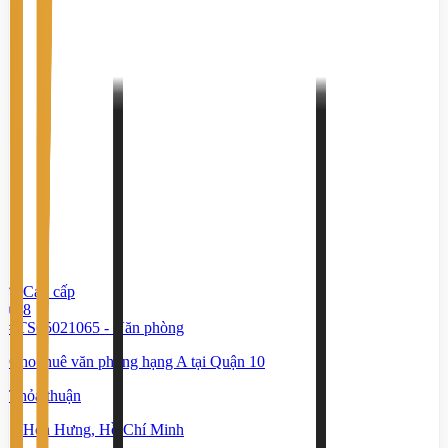
Cao cấp
8
#TS65021065
-
Văn phòng
Cho thuê văn phòng hạng A tại Quận 10
Thỏa thuận
Hòa Hưng, Hồ Chí Minh