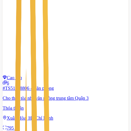
Cao cấp
6
#TS51338806
-
Văn phòng
Cho thuê tòa nhà văn phòng trung tâm Quận 3
Thỏa thuận
Xuân Hòa, Hồ Chí Minh
795 m²