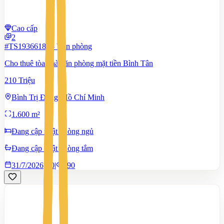
Cao cấp
2
#TS19366183
-
Văn phòng
Cho thuê tòa nhà văn phòng mặt tiền Bình Tân
210 Triệu
Bình Trị Đông, Hồ Chí Minh
1.600 m²
Đang cập nhật phòng ngủ
Đang cập nhật phòng tắm
31/7/2026
0
|
190