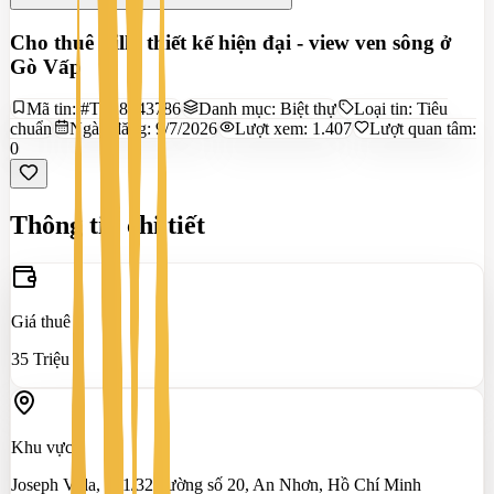
Cho thuê Villa thiết kế hiện đại - view ven sông ở
Gò Vấp
Mã tin:
#TS28643786
Danh mục:
Biệt thự
Loại tin:
Tiêu
chuẩn
Ngày đăng:
9/7/2026
Lượt xem:
1.407
Lượt quan tâm:
0
Thông tin chi tiết
Giá thuê
35 Triệu
Khu vực
Joseph Villa, 241/32 đường số 20, An Nhơn, Hồ Chí Minh