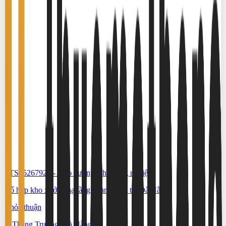
#TS65267922
-
Kho xưởng, khu công nghiệp
Tổ hợp kho xưởng hạ tầng hoàn chỉnh tại Đà Nẵng
Thỏa thuận
Thăng Trường, Đà Nẵng