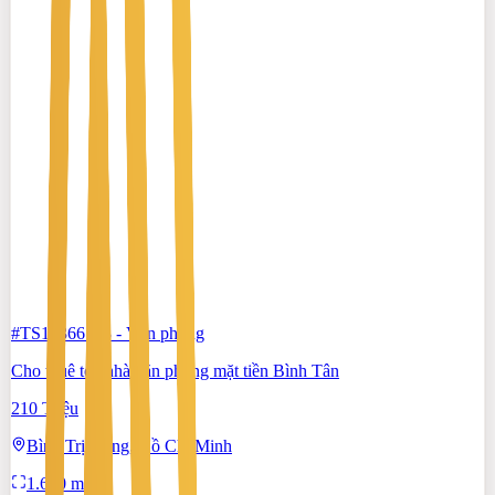
#TS19366183
-
Văn phòng
Cho thuê tòa nhà văn phòng mặt tiền Bình Tân
210 Triệu
Bình Trị Đông, Hồ Chí Minh
1.600 m²