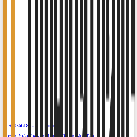
#TS19366183
-
Văn phòng
Cho thuê tòa nhà văn phòng mặt tiền Bình Tân