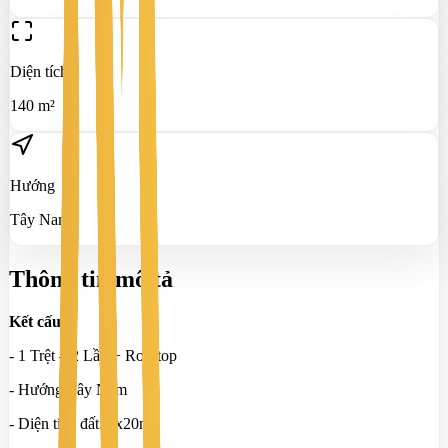
Diện tích
140 m²
Hướng
Tây Nam
Thông tin mô tả
Kết cấu:
- 1 Trệt – 2 Lầu + Rooftop
- Hướng Tây Nam
- Diện tích đất: 7x20m