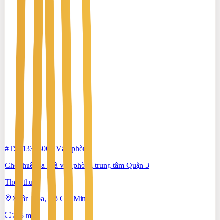
#TS51338806
-
Văn phòng
Cho thuê tòa nhà văn phòng trung tâm Quận 3
Thỏa thuận
Xuân Hòa, Hồ Chí Minh
795 m²