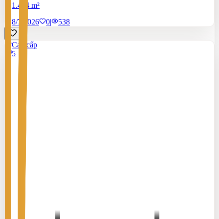
1.464 m²
8/7/2026
0
|
538
Cao cấp
5