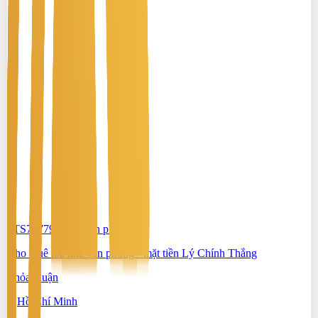
#TS70779086
-
Văn phòng
Cho thuê tòa nhà văn phòng - mặt tiền Lý Chính Thắng
Thỏa thuận
Hồ Chí Minh