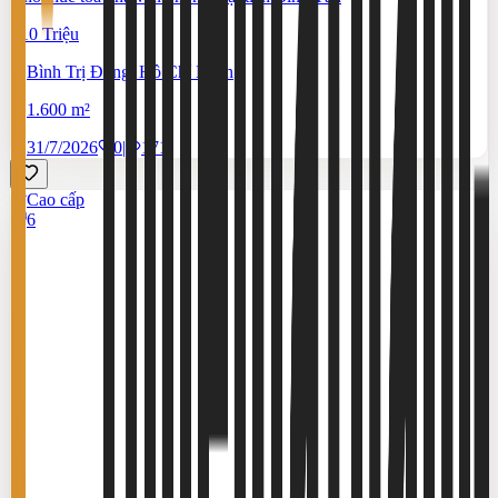
210 Triệu
Bình Trị Đông, Hồ Chí Minh
1.600 m²
31/7/2026
0
|
171
Cao cấp
6