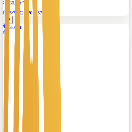
130,2 m²
15/7/2026
0
|
578
Cao cấp
2