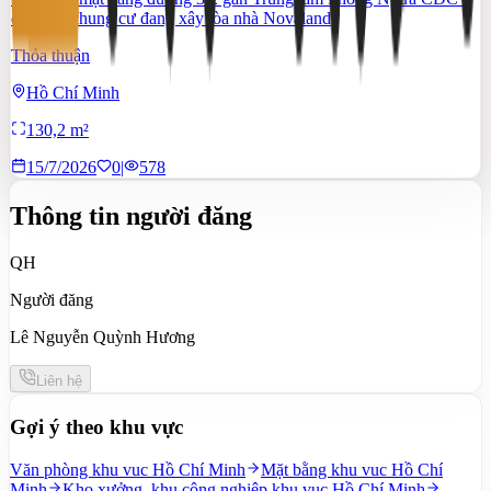
đối diện chung cư đang xây tòa nhà Novaland
Thỏa thuận
Hồ Chí Minh
130,2 m²
15/7/2026
0
|
578
Thông tin người đăng
QH
Người đăng
Lê Nguyễn Quỳnh Hương
Liên hệ
Gợi ý theo khu vực
Văn phòng khu vuc Hồ Chí Minh
Mặt bằng khu vuc Hồ Chí
Minh
Kho xưởng, khu công nghiệp khu vuc Hồ Chí Minh