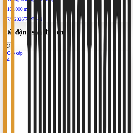
100.000 m²
7/7/2026
0
|
572
Bất động sản đã xem
Cao cấp
2