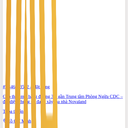
#TS46553512
-
Mặt bằng
Cho thuê mặt bằng đường 3/2 gần Trung tâm Phòng Ngừa CDC –
đối diện chung cư đang xây tòa nhà Novaland
Thỏa thuận
Hồ Chí Minh