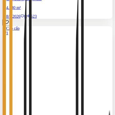
4.130 m²
8/7/2026
0
|
523
Cao cấp
1