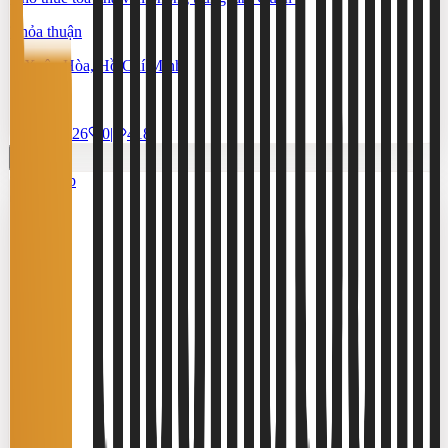
Thỏa thuận
Xuân Hòa, Hồ Chí Minh
795 m²
17/7/2026
0
|
418
Cao cấp
3