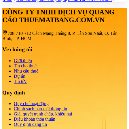
CÔNG TY TNHH DỊCH VỤ QUẢNG
CÁO THUEMATBANG.COM.VN
708-710-712 Cách Mạng Tháng 8, P. Tân Sơn Nhất, Q. Tân
Bình, TP. HCM
Về chúng tôi
Giới thiệu
Tin cho thuê
Nhu cầu thuê
Dự án
Tin tức
Quy định
Quy chế hoạt động
Chính sách bảo mật thông tin
Giải quyết tranh chấp, khiếu nại
Điều khoản thỏa thuận
Quy định đăng tin