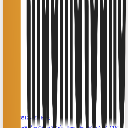
#TS46553512
-
Mặt bằng
Cho thuê mặt bằng đường 3/2 gần Trung tâm Phòng Ngừa CDC –