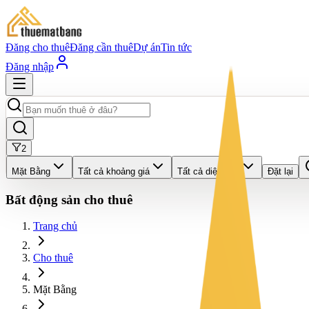
Đăng cho thuê
Đăng cần thuê
Dự án
Tin tức
Đăng nhập
2
Mặt Bằng
Tất cả khoảng giá
Tất cả diện tích
Đặt lại
Bất động sản cho thuê
Trang chủ
Cho thuê
Mặt Bằng