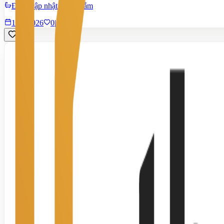
Đang cập nhật phòng tắm
15/7/2026
0
|
535