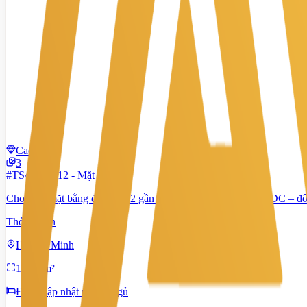
Cao cấp
3
#TS46553512
-
Mặt bằng
Cho thuê mặt bằng đường 3/2 gần Trung tâm Phòng Ngừa CDC – đối
Thỏa thuận
Hồ Chí Minh
130,2 m²
Đang cập nhật phòng ngủ