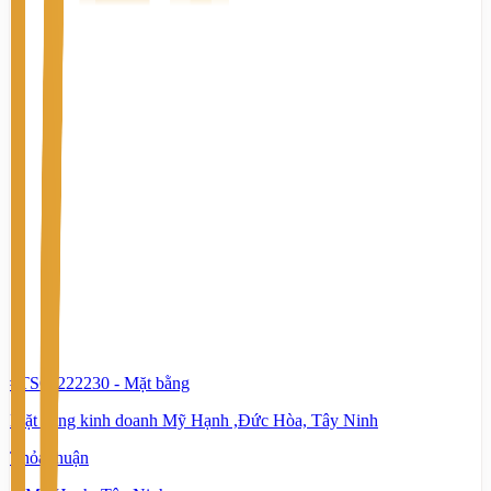
#TS67222230
-
Mặt bằng
Mặt bằng kinh doanh Mỹ Hạnh ,Đức Hòa, Tây Ninh
Thỏa thuận