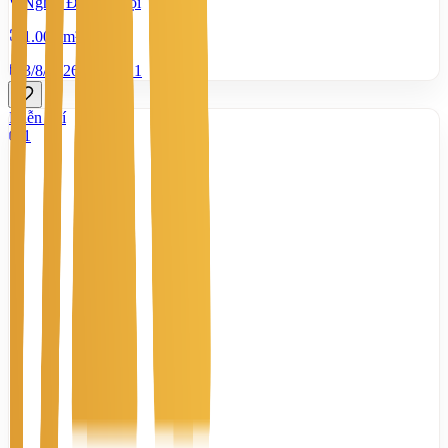
Nghĩa Đô, Hà Nội
1.000 m²
3/8/2026
0
|
211
Miễn phí
1