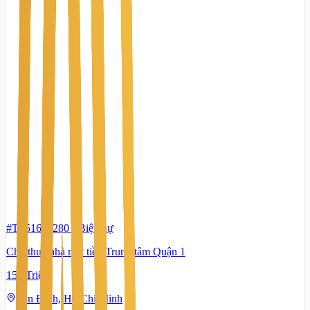
#TS51673280
-
Biệt thự
Cho thuê nhà mặt tiền Trung tâm Quận 1
158 Triệu
Tân Định, Hồ Chí Minh