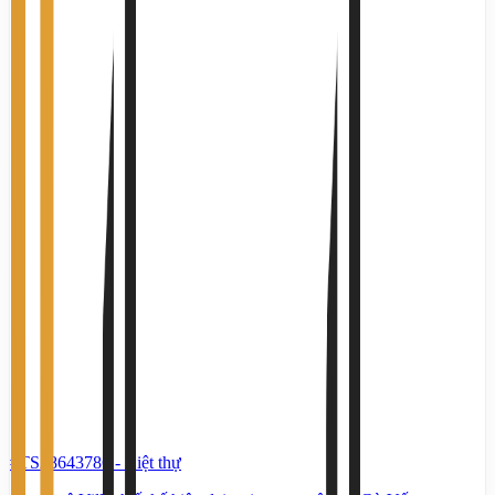
#TS28643786
-
Biệt thự