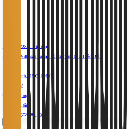
#TS10662288
-
Biệt thự
Cho thuê Villa sân vườn - hồ bơi riêng tư ở Thảo Điền
105 Triệu
An Khánh, Hồ Chí Minh
419,8 m²
5 phòng ngủ
5 phòng tắm
7/7/2026
0
|
1.405
Miễn phí