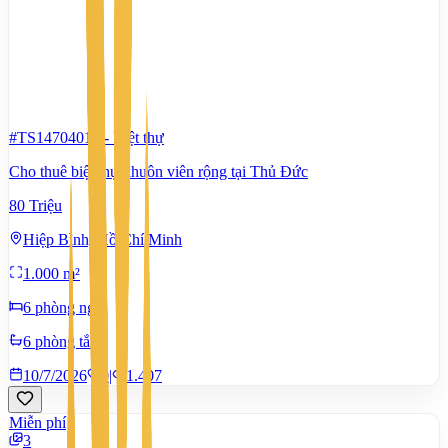
#TS14704010
-
Biệt thự
Cho thuê biệt thự khuôn viên rộng tại Thủ Đức
80 Triệu
Hiệp Bình, Hồ Chí Minh
1.000 m²
6 phòng ngủ
6 phòng tắm
10/7/2026
0
|
1.407
Miễn phí
3