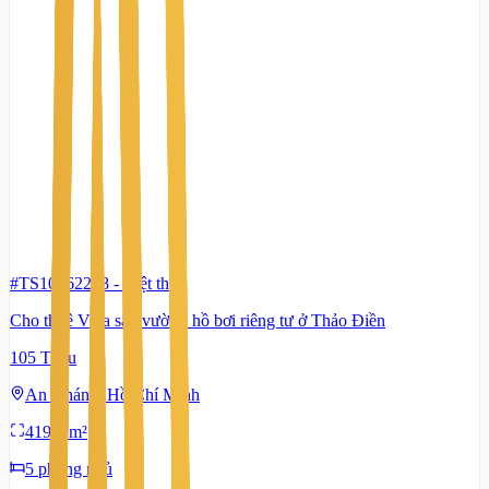
#TS10662288
-
Biệt thự
Cho thuê Villa sân vườn - hồ bơi riêng tư ở Thảo Điền
105 Triệu
An Khánh, Hồ Chí Minh
419,8 m²
5 phòng ngủ