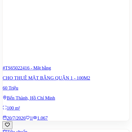
#TS65022416
-
Mặt bằng
CHO THUÊ MẶT BẰNG QUẬN 1 - 100M2
60 Triệu
Bến Thành, Hồ Chí Minh
100 m²
20/7/2026
1
|
1.067
Tiêu chuẩn