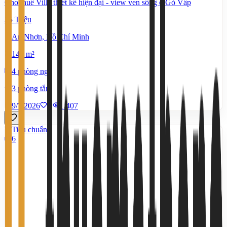
Cho thuê Villa thiết kế hiện đại - view ven sông ở Gò Vấp
35 Triệu
An Nhơn, Hồ Chí Minh
140 m²
4 phòng ngủ
3 phòng tắm
9/7/2026
0
|
1.407
Tiêu chuẩn
6