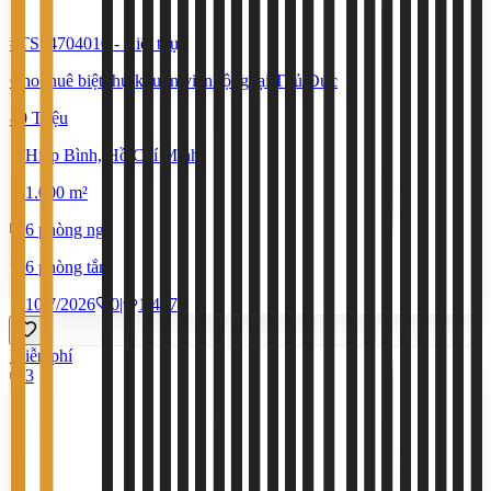
#TS14704010
-
Biệt thự
Cho thuê biệt thự khuôn viên rộng tại Thủ Đức
80 Triệu
Hiệp Bình, Hồ Chí Minh
1.000 m²
6 phòng ngủ
6 phòng tắm
10/7/2026
0
|
1.407
Miễn phí
3