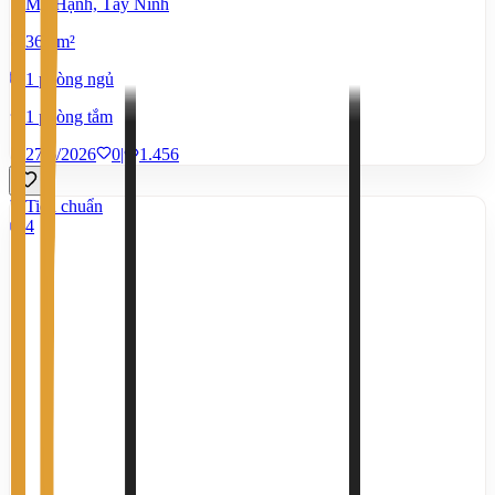
Mỹ Hạnh, Tây Ninh
360 m²
1 phòng ngủ
1 phòng tắm
27/6/2026
0
|
1.456
Tiêu chuẩn
4