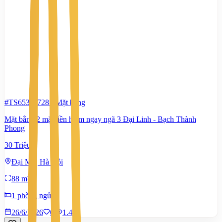
#TS65311728
-
Mặt bằng
Mặt bằng 2 mặt tiền hiếm ngay ngã 3 Đại Linh - Bạch Thành
Phong
30 Triệu
Đại Mỗ, Hà Nội
88 m²
1 phòng ngủ
26/6/2026
0
|
1.461