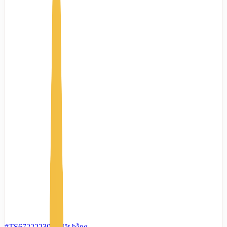
#TS67222230
-
Mặt bằng