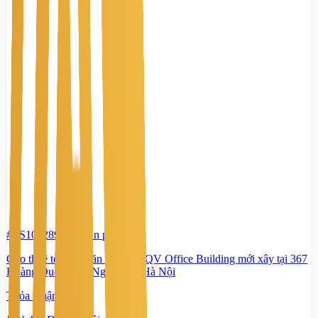
#TS10928979
-
Văn phòng
Cho thuê tòa nhà văn phòng HQV Office Building mới xây tại 367
Hoàng Quốc Việt, Nghĩa Đô, Hà Nội
Thỏa thuận