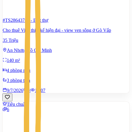
#TS28643786
-
Biệt thự
Cho thuê Villa thiết kế hiện đại - view ven sông ở Gò Vấp
35 Triệu
An Nhơn, Hồ Chí Minh
140 m²
4 phòng ngủ
3 phòng tắm
9/7/2026
0
|
1.407
Tiêu chuẩn
6