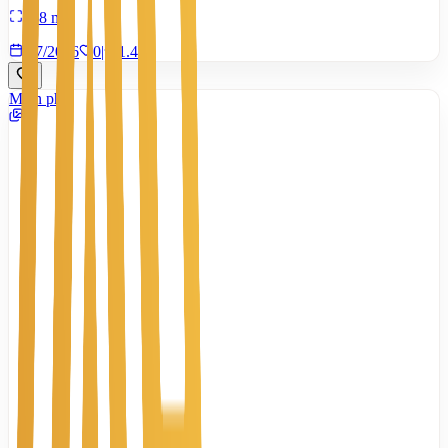
168 m²
7/7/2026
0
|
1.455
Miễn phí
3