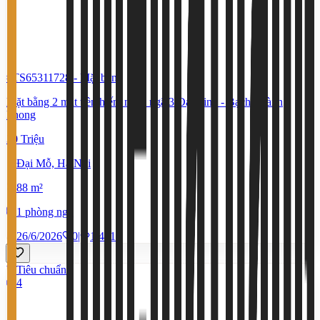
#TS65311728
-
Mặt bằng
Mặt bằng 2 mặt tiền hiếm ngay ngã 3 Đại Linh - Bạch Thành
Phong
30 Triệu
Đại Mỗ, Hà Nội
88 m²
1 phòng ngủ
26/6/2026
0
|
1.461
Tiêu chuẩn
4