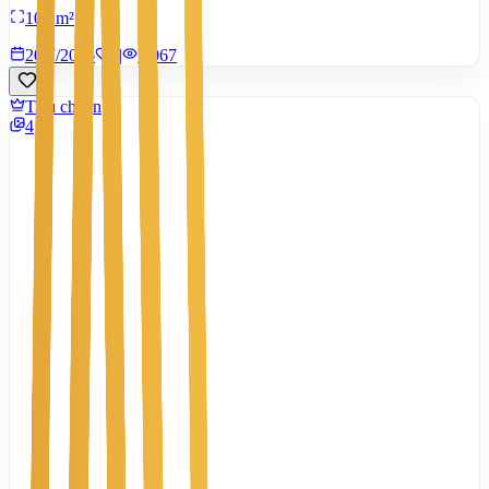
100 m²
20/7/2026
1
|
1.067
Tiêu chuẩn
4