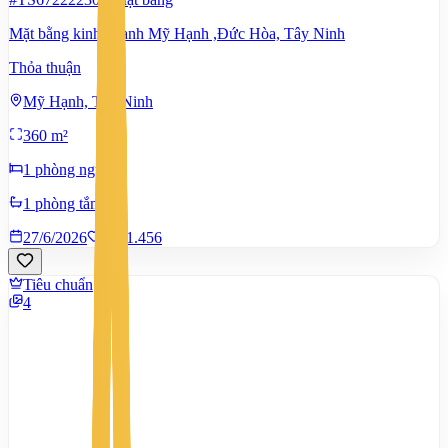
Mặt bằng kinh doanh Mỹ Hạnh ,Đức Hòa, Tây Ninh
Thỏa thuận
Mỹ Hạnh, Tây Ninh
360 m²
1 phòng ngủ
1 phòng tắm
27/6/2026
0
|
1.456
Tiêu chuẩn
4