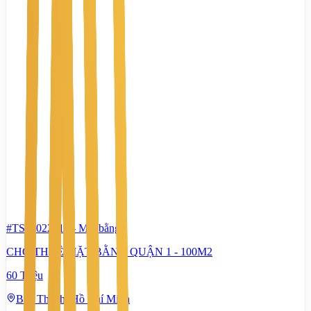
#TS65022416
-
Mặt bằng
CHO THUÊ MẶT BẰNG QUẬN 1 - 100M2
60 Triệu
Bến Thành, Hồ Chí Minh