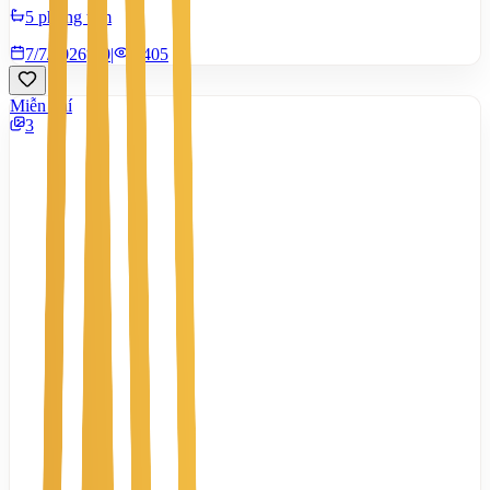
5 phòng tắm
7/7/2026
0
|
1.405
Miễn phí
3