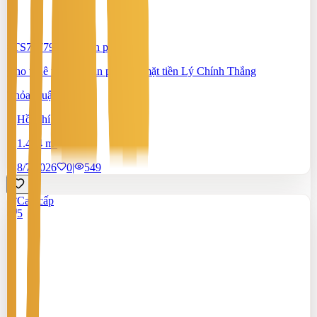
#TS70779086
-
Văn phòng
Cho thuê tòa nhà văn phòng - mặt tiền Lý Chính Thắng
Thỏa thuận
Hồ Chí Minh
1.464 m²
8/7/2026
0
|
549
Cao cấp
5