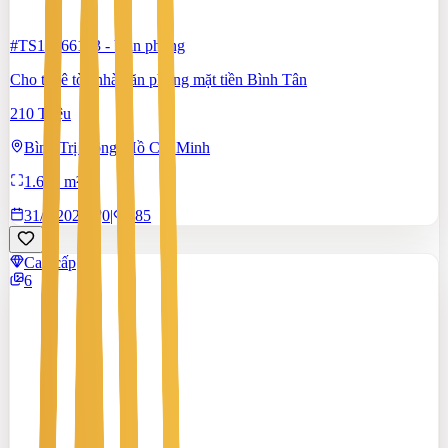
#TS19366183
-
Văn phòng
Cho thuê tòa nhà văn phòng mặt tiền Bình Tân
210 Triệu
Bình Trị Đông, Hồ Chí Minh
1.600 m²
31/7/2026
0
|
185
Cao cấp
6