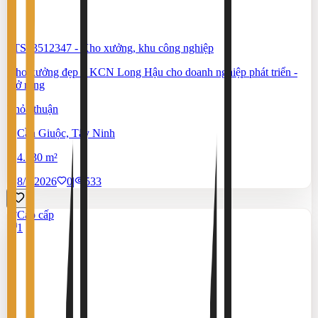
#TS83512347
-
Kho xưởng, khu công nghiệp
Kho xưởng đẹp ở KCN Long Hậu cho doanh nghiệp phát triển -
mở rộng
Thỏa thuận
Cần Giuộc, Tây Ninh
4.130 m²
8/7/2026
0
|
533
Cao cấp
1