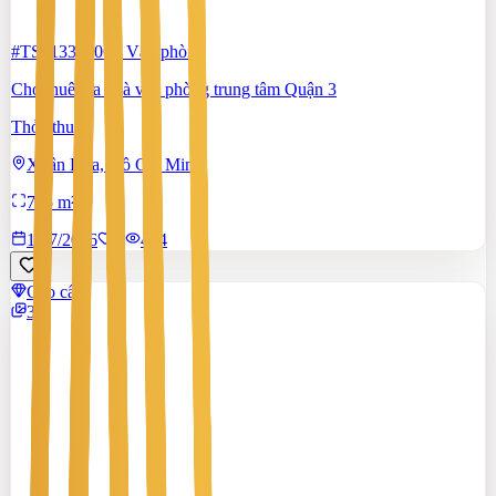
#TS51338806
-
Văn phòng
Cho thuê tòa nhà văn phòng trung tâm Quận 3
Thỏa thuận
Xuân Hòa, Hồ Chí Minh
795 m²
17/7/2026
0
|
434
Cao cấp
3