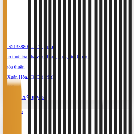
#TS51338806
-
Văn phòng
Cho thuê tòa nhà văn phòng trung tâm Quận 3
Thỏa thuận
Xuân Hòa, Hồ Chí Minh
795 m²
17/7/2026
0
|
434
Cao cấp
3