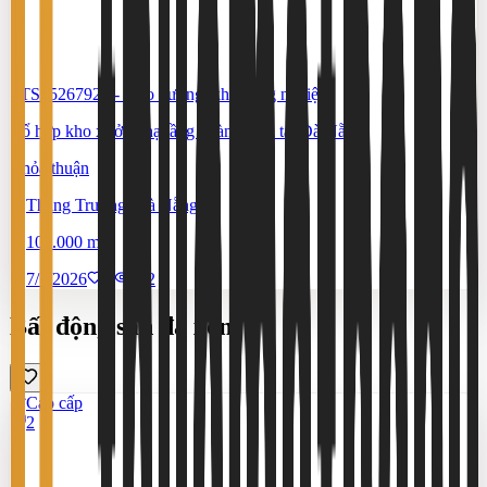
#TS65267922
-
Kho xưởng, khu công nghiệp
Tổ hợp kho xưởng hạ tầng hoàn chỉnh tại Đà Nẵng
Thỏa thuận
Thăng Trường, Đà Nẵng
100.000 m²
7/7/2026
0
|
582
Bất động sản đã xem
Cao cấp
2