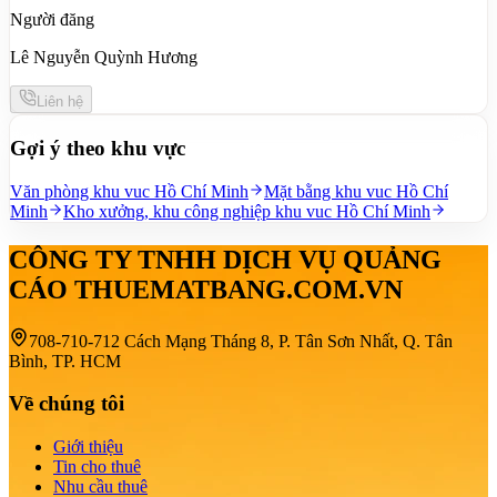
Người đăng
Lê Nguyễn Quỳnh Hương
Liên hệ
Gợi ý theo khu vực
Văn phòng khu vuc Hồ Chí Minh
Mặt bằng khu vuc Hồ Chí
Minh
Kho xưởng, khu công nghiệp khu vuc Hồ Chí Minh
CÔNG TY TNHH DỊCH VỤ QUẢNG
CÁO THUEMATBANG.COM.VN
708-710-712 Cách Mạng Tháng 8, P. Tân Sơn Nhất, Q. Tân
Bình, TP. HCM
Về chúng tôi
Giới thiệu
Tin cho thuê
Nhu cầu thuê