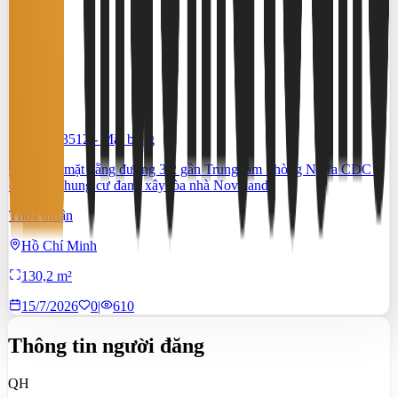
#TS46553512
-
Mặt bằng
Cho thuê mặt bằng đường 3/2 gần Trung tâm Phòng Ngừa CDC –
đối diện chung cư đang xây tòa nhà Novaland
Thỏa thuận
Hồ Chí Minh
130,2 m²
15/7/2026
0
|
610
Thông tin người đăng
QH