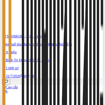
#TS19366183
-
Văn phòng
Cho thuê tòa nhà văn phòng mặt tiền Bình Tân
210 Triệu
Bình Trị Đông, Hồ Chí Minh
1.600 m²
31/7/2026
0
|
185
Cao cấp
6