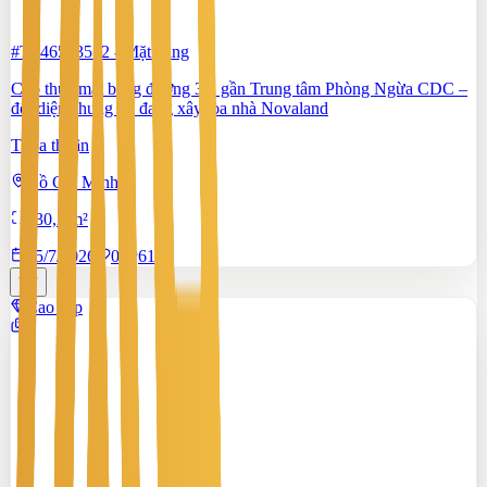
#TS46553512
-
Mặt bằng
Cho thuê mặt bằng đường 3/2 gần Trung tâm Phòng Ngừa CDC –
đối diện chung cư đang xây tòa nhà Novaland
Thỏa thuận
Hồ Chí Minh
130,2 m²
15/7/2026
0
|
610
Cao cấp
2