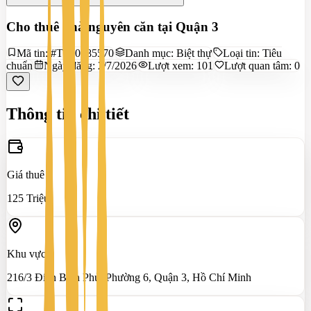
Cho thuê nhà nguyên căn tại Quận 3
Mã tin:
#TS90385570
Danh mục:
Biệt thự
Loại tin:
Tiêu
chuẩn
Ngày đăng:
2/7/2026
Lượt xem:
101
Lượt quan tâm:
0
Thông tin chi tiết
Giá thuê
125 Triệu
Khu vực
216/3 Điện Biên Phủ, Phường 6, Quận 3, Hồ Chí Minh