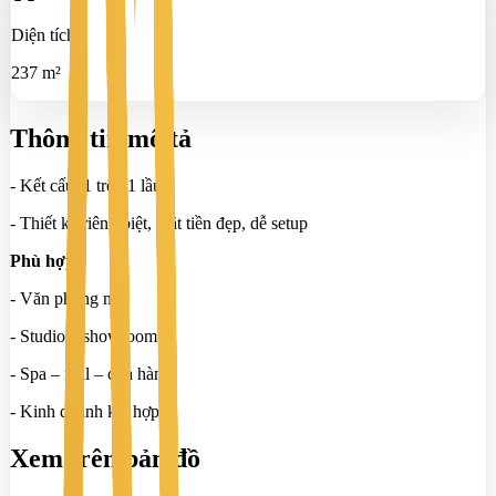
Diện tích
237 m²
Thông tin mô tả
- Kết cấu: 1 trệt, 1 lầu
- Thiết kế riêng biệt, mặt tiền đẹp, dễ setup
Phù hợp:
- Văn phòng nhỏ
- Studio – showroom
- Spa – nail – cửa hàng
- Kinh doanh kết hợp ở
Xem trên bản đồ