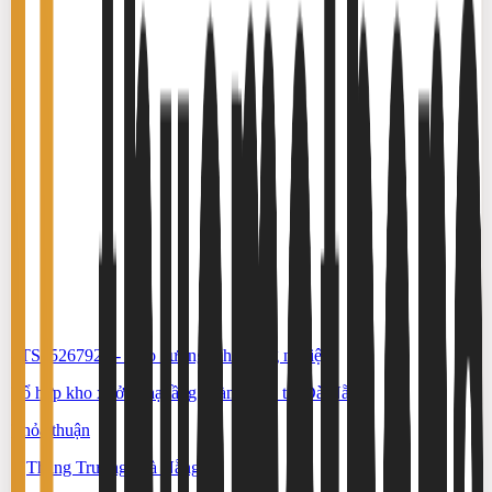
#TS65267922
-
Kho xưởng, khu công nghiệp
Tổ hợp kho xưởng hạ tầng hoàn chỉnh tại Đà Nẵng
Thỏa thuận
Thăng Trường, Đà Nẵng