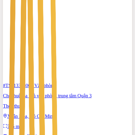
#TS51338806
-
Văn phòng
Cho thuê tòa nhà văn phòng trung tâm Quận 3
Thỏa thuận
Xuân Hòa, Hồ Chí Minh
795 m²