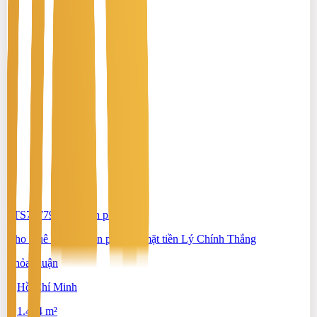
#TS70779086
-
Văn phòng
Cho thuê tòa nhà văn phòng - mặt tiền Lý Chính Thắng
Thỏa thuận
Hồ Chí Minh
1.464 m²