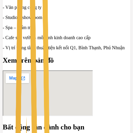
- Văn phòng công ty
- Studio – showroom
- Spa – thẩm mỹ
- Cafe sân vườn – mô hình kinh doanh cao cấp
- Vị trí trung tâm, thuận tiện kết nối Q1, Bình Thạnh, Phú Nhuận
Xem trên bản đồ
Bất động sản dành cho bạn