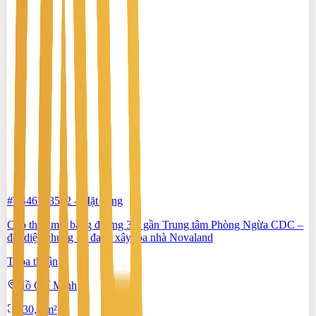
#TS46553512
-
Mặt bằng
Cho thuê mặt bằng đường 3/2 gần Trung tâm Phòng Ngừa CDC –
đối diện chung cư đang xây tòa nhà Novaland
Thỏa thuận
Hồ Chí Minh
130,2 m²