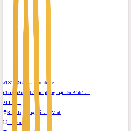
#TS19366183
-
Văn phòng
Cho thuê tòa nhà văn phòng mặt tiền Bình Tân
210 Triệu
Bình Trị Đông, Hồ Chí Minh
1.600 m²