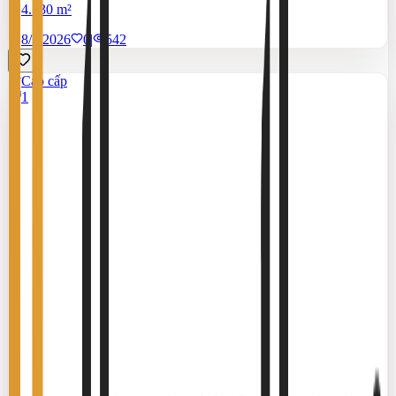
4.130 m²
8/7/2026
0
|
542
Cao cấp
1