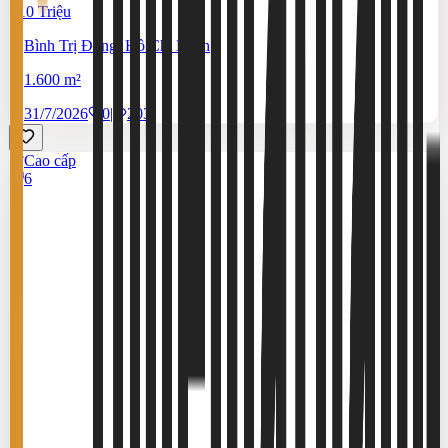
210 Triệu
Bình Trị Đông, Hồ Chí Minh
1.600 m²
31/7/2026
0
|
203
Cao cấp
6