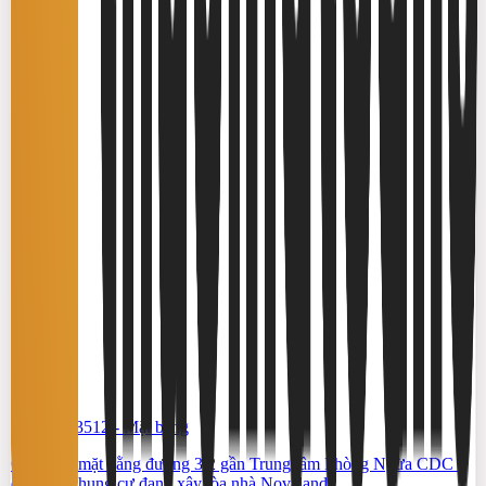
#TS46553512
-
Mặt bằng
Cho thuê mặt bằng đường 3/2 gần Trung tâm Phòng Ngừa CDC –
đối diện chung cư đang xây tòa nhà Novaland