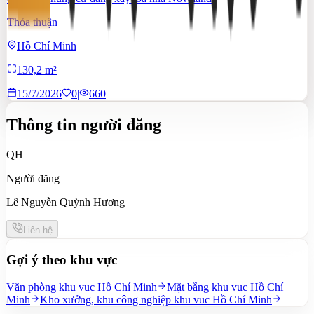
Thỏa thuận
Hồ Chí Minh
130,2 m²
15/7/2026
0
|
660
Thông tin người đăng
QH
Người đăng
Lê Nguyễn Quỳnh Hương
Liên hệ
Gợi ý theo khu vực
Văn phòng khu vuc Hồ Chí Minh
Mặt bằng khu vuc Hồ Chí
Minh
Kho xưởng, khu công nghiệp khu vuc Hồ Chí Minh