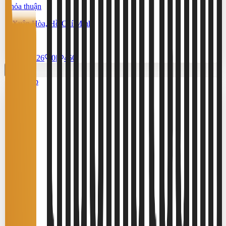
Thỏa thuận
Xuân Hòa, Hồ Chí Minh
795 m²
17/7/2026
0
|
450
Cao cấp
3