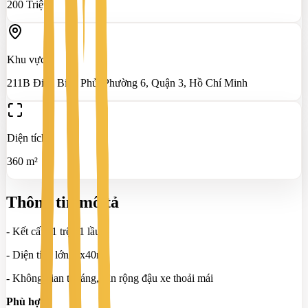
200 Triệu
Khu vực
211B Điện Biên Phủ, Phường 6, Quận 3, Hồ Chí Minh
Diện tích
360 m²
Thông tin mô tả
- Kết cấu: 1 trệt, 1 lầu
- Diện tích lớn: 9x40m
- Không gian thoáng, sân rộng đậu xe thoải mái
Phù hợp: