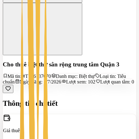
Cho thuê biệt thự sân rộng trung tâm Quận 3
Mã tin:
#TS36137070
Danh mục:
Biệt thự
Loại tin:
Tiêu
chuẩn
Ngày đăng:
3/7/2026
Lượt xem:
102
Lượt quan tâm:
0
Thông tin chi tiết
Giá thuê