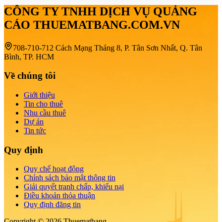
CÔNG TY TNHH DỊCH VỤ QUẢNG
CÁO THUEMATBANG.COM.VN
708-710-712 Cách Mạng Tháng 8, P. Tân Sơn Nhất, Q. Tân
Bình, TP. HCM
Về chúng tôi
Giới thiệu
Tin cho thuê
Nhu cầu thuê
Dự án
Tin tức
Quy định
Quy chế hoạt động
Chính sách bảo mật thông tin
Giải quyết tranh chấp, khiếu nại
Điều khoản thỏa thuận
Quy định đăng tin
Copyright © 2026 Thuematbang