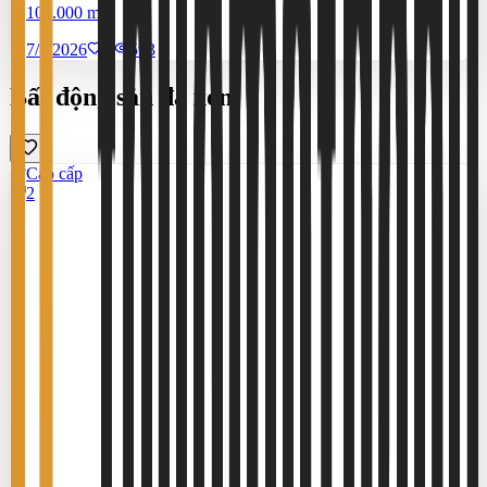
100.000 m²
7/7/2026
0
|
593
Bất động sản đã xem
Cao cấp
2