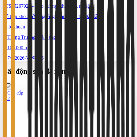
#TS65267922
-
Kho xưởng, khu công nghiệp
Tổ hợp kho xưởng hạ tầng hoàn chỉnh tại Đà Nẵng
Thỏa thuận
Thăng Trường, Đà Nẵng
100.000 m²
7/7/2026
0
|
555
Bất động sản đã xem
Cao cấp
2