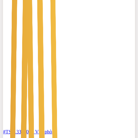
#TS51338806
-
Văn phòng