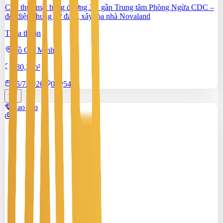
Cho thuê mặt bằng đường 3/2 gần Trung tâm Phòng Ngừa CDC –
đối diện chung cư đang xây tòa nhà Novaland
Thỏa thuận
Hồ Chí Minh
130,2 m²
15/7/2026
0
|
548
Cao cấp
2