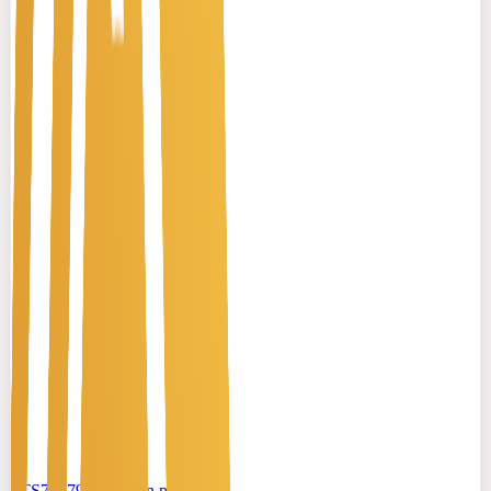
#TS70779086
-
Văn phòng