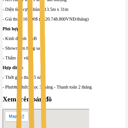
- Diện tích cực khủng: 13.5m x 31m
- Giá thuê: 16.000$ (~420.748.800VNĐ/tháng)
Phù hợp:
- Kinh doanh F&B
- Showroom hạng sang
- Thẩm mỹ viện
Hợp đồng:
- Thời gian thuê: 5 năm
- Phương thức: Cọc 3 tháng - Thanh toán 2 tháng
Xem trên bản đồ