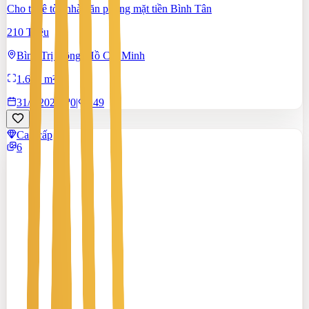
Cho thuê tòa nhà văn phòng mặt tiền Bình Tân
210 Triệu
Bình Trị Đông, Hồ Chí Minh
1.600 m²
31/7/2026
0
|
149
Cao cấp
6