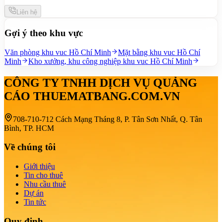
Liên hệ
Gợi ý theo khu vực
Văn phòng khu vuc Hồ Chí Minh
Mặt bằng khu vuc Hồ Chí
Minh
Kho xưởng, khu công nghiệp khu vuc Hồ Chí Minh
CÔNG TY TNHH DỊCH VỤ QUẢNG
CÁO THUEMATBANG.COM.VN
708-710-712 Cách Mạng Tháng 8, P. Tân Sơn Nhất, Q. Tân
Bình, TP. HCM
Về chúng tôi
Giới thiệu
Tin cho thuê
Nhu cầu thuê
Dự án
Tin tức
Quy định