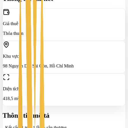
Giá thuê
Thỏa thuận
Khu vực
98 Nguyễn Du, Sài Gòn, Hồ Chí Minh
Diện tích
418,5 m²
Thông tin mô tả
- Kết cấu: 1 trệt, 1 lầu + sân thượng