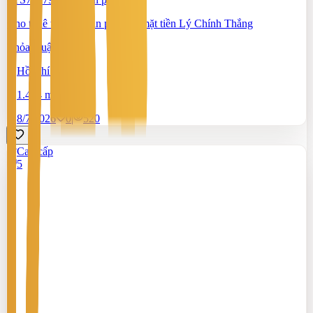
Cho thuê tòa nhà văn phòng - mặt tiền Lý Chính Thắng
Thỏa thuận
Hồ Chí Minh
1.464 m²
8/7/2026
0
|
520
Cao cấp
5