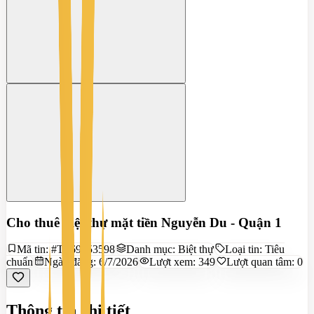
Cho thuê biệt thự mặt tiền Nguyễn Du - Quận 1
Mã tin:
#TS69853598
Danh mục:
Biệt thự
Loại tin:
Tiêu
chuẩn
Ngày đăng:
6/7/2026
Lượt xem:
349
Lượt quan tâm:
0
Thông tin chi tiết