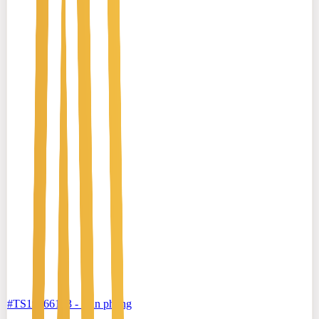
#TS19366183
-
Văn phòng