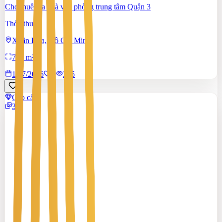
Cho thuê tòa nhà văn phòng trung tâm Quận 3
Thỏa thuận
Xuân Hòa, Hồ Chí Minh
795 m²
17/7/2026
0
|
395
Cao cấp
3