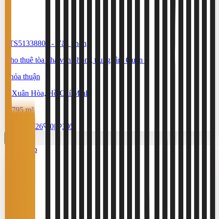
#TS51338806
-
Văn phòng
Cho thuê tòa nhà văn phòng trung tâm Quận 3
Thỏa thuận
Xuân Hòa, Hồ Chí Minh
795 m²
17/7/2026
0
|
395
Cao cấp
3