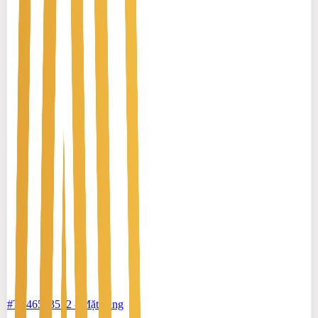
#TS46553512
-
Mặt bằng