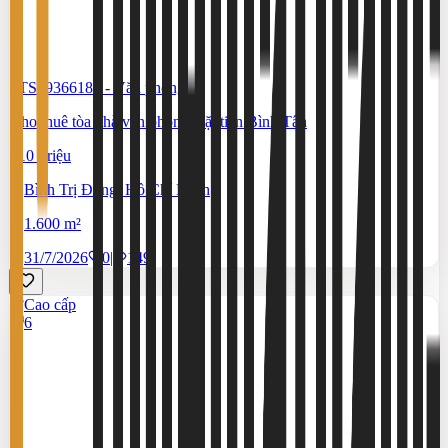
#TS19366183
-
Văn phòng
Cho thuê tòa nhà văn phòng mặt tiền Bình Tân
210 Triệu
Bình Trị Đông, Hồ Chí Minh
1.600 m²
31/7/2026
0
|
149
Cao cấp
6