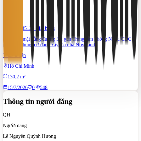
#TS46553512
-
Mặt bằng
Cho thuê mặt bằng đường 3/2 gần Trung tâm Phòng Ngừa CDC –
đối diện chung cư đang xây tòa nhà Novaland
Thỏa thuận
Hồ Chí Minh
130,2 m²
15/7/2026
0
|
548
Thông tin người đăng
QH
Người đăng
Lê Nguyễn Quỳnh Hương