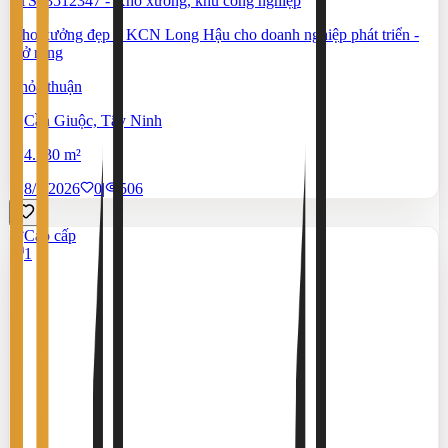
#TS83512347
-
Kho xưởng, khu công nghiệp
Kho xưởng đẹp ở KCN Long Hậu cho doanh nghiệp phát triển -
mở rộng
Thỏa thuận
Cần Giuộc, Tây Ninh
4.130 m²
8/7/2026
0
|
506
Cao cấp
1