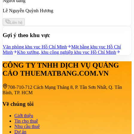
Người đăng
Lê Nguyễn Quỳnh Hương
Liên hệ
Gợi ý theo khu vực
Văn phòng khu vuc Hồ Chí Minh
Mặt bằng khu vuc Hồ Chí
Minh
Kho xưởng, khu công nghiệp khu vuc Hồ Chí Minh
CÔNG TY TNHH DỊCH VỤ QUẢNG
CÁO THUEMATBANG.COM.VN
708-710-712 Cách Mạng Tháng 8, P. Tân Sơn Nhất, Q. Tân
Bình, TP. HCM
Về chúng tôi
Giới thiệu
Tin cho thuê
Nhu cầu thuê
Dự án