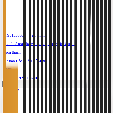
#TS51338806
-
Văn phòng
Cho thuê tòa nhà văn phòng trung tâm Quận 3
Thỏa thuận
Xuân Hòa, Hồ Chí Minh
795 m²
17/7/2026
0
|
408
Cao cấp
3