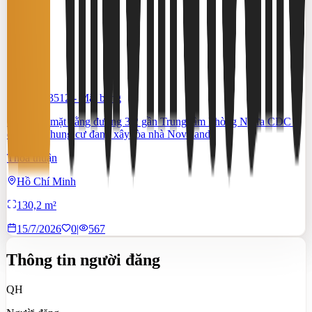
#TS46553512
-
Mặt bằng
Cho thuê mặt bằng đường 3/2 gần Trung tâm Phòng Ngừa CDC –
đối diện chung cư đang xây tòa nhà Novaland
Thỏa thuận
Hồ Chí Minh
130,2 m²
15/7/2026
0
|
567
Thông tin người đăng
QH