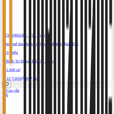
#TS19366183
-
Văn phòng
Cho thuê tòa nhà văn phòng mặt tiền Bình Tân
210 Triệu
Bình Trị Đông, Hồ Chí Minh
1.600 m²
31/7/2026
0
|
162
Cao cấp
6