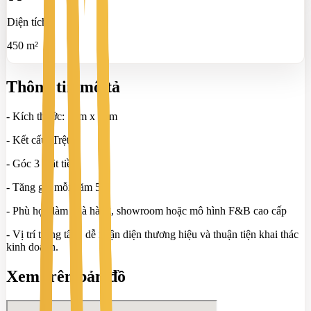
Diện tích
450 m²
Thông tin mô tả
- Kích thước: 15m x 30m
- Kết cấu: Trệt
- Góc 3 mặt tiền
- Tăng giá mỗi năm 5%
- Phù hợp làm nhà hàng, showroom hoặc mô hình F&B cao cấp
- Vị trí trung tâm, dễ nhận diện thương hiệu và thuận tiện khai thác
kinh doanh.
Xem trên bản đồ