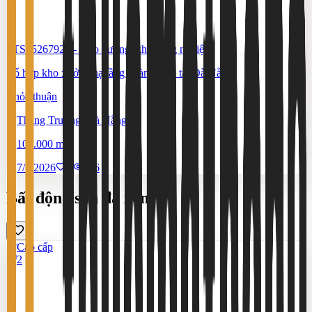
#TS65267922
-
Kho xưởng, khu công nghiệp
Tổ hợp kho xưởng hạ tầng hoàn chỉnh tại Đà Nẵng
Thỏa thuận
Thăng Trường, Đà Nẵng
100.000 m²
7/7/2026
0
|
566
Bất động sản đã xem
Cao cấp
2