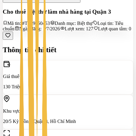
Cho thuê biệt thự làm nhà hàng tại Quận 3
Mã tin:
#TS39550453
Danh mục:
Biệt thự
Loại tin:
Tiêu
chuẩn
Ngày đăng:
1/7/2026
Lượt xem:
127
Lượt quan tâm:
0
Thông tin chi tiết
Giá thuê
130 Triệu
Khu vực
20/5 Kỳ Đồng, Quận 3, Hồ Chí Minh