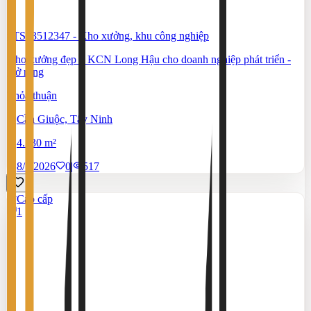
#TS83512347
-
Kho xưởng, khu công nghiệp
Kho xưởng đẹp ở KCN Long Hậu cho doanh nghiệp phát triển -
mở rộng
Thỏa thuận
Cần Giuộc, Tây Ninh
4.130 m²
8/7/2026
0
|
517
Cao cấp
1