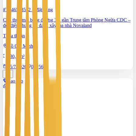
#TS46553512
-
Mặt bằng
Cho thuê mặt bằng đường 3/2 gần Trung tâm Phòng Ngừa CDC –
đối diện chung cư đang xây tòa nhà Novaland
Thỏa thuận
Hồ Chí Minh
130,2 m²
15/7/2026
0
|
567
Cao cấp
2