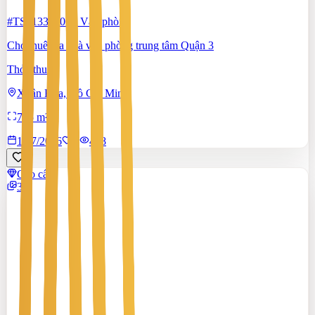
#TS51338806
-
Văn phòng
Cho thuê tòa nhà văn phòng trung tâm Quận 3
Thỏa thuận
Xuân Hòa, Hồ Chí Minh
795 m²
17/7/2026
0
|
408
Cao cấp
3