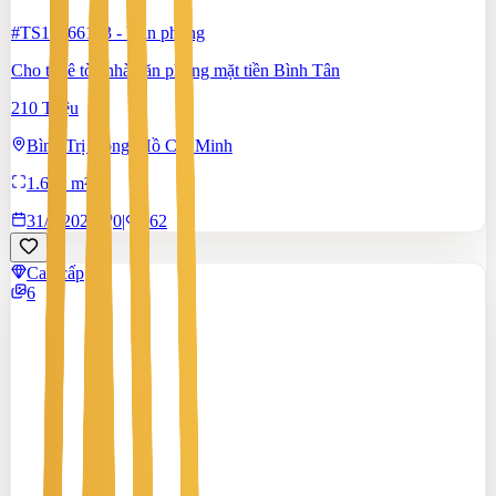
#TS19366183
-
Văn phòng
Cho thuê tòa nhà văn phòng mặt tiền Bình Tân
210 Triệu
Bình Trị Đông, Hồ Chí Minh
1.600 m²
31/7/2026
0
|
162
Cao cấp
6