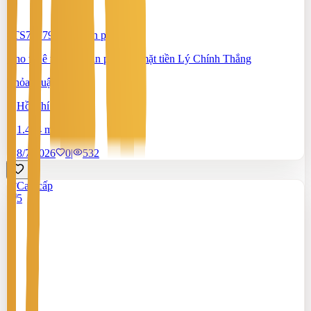
#TS70779086
-
Văn phòng
Cho thuê tòa nhà văn phòng - mặt tiền Lý Chính Thắng
Thỏa thuận
Hồ Chí Minh
1.464 m²
8/7/2026
0
|
532
Cao cấp
5