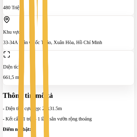
480 Triệu
Khu vực
33-34A Trần Quốc Thảo, Xuân Hòa, Hồ Chí Minh
Diện tích
661,5 m²
Thông tin mô tả
- Diện tích cực đẹp: 21x31.5m
- Kết cấu: 1 trệt – 1 lầu, sân vườn rộng thoáng
Điểm nổi bật: