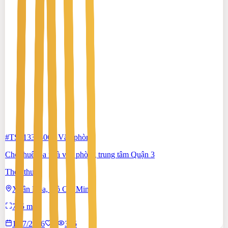
#TS51338806
-
Văn phòng
Cho thuê tòa nhà văn phòng trung tâm Quận 3
Thỏa thuận
Xuân Hòa, Hồ Chí Minh
795 m²
17/7/2026
0
|
395