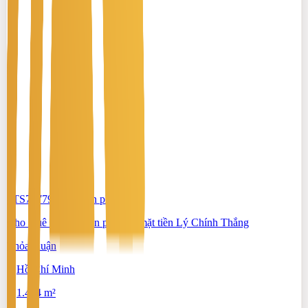
#TS70779086
-
Văn phòng
Cho thuê tòa nhà văn phòng - mặt tiền Lý Chính Thắng
Thỏa thuận
Hồ Chí Minh
1.464 m²