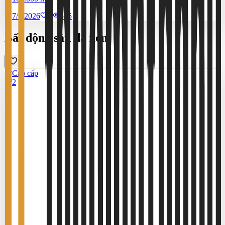
7/7/2026
0
|
555
Bất động sản đã xem
Cao cấp
2