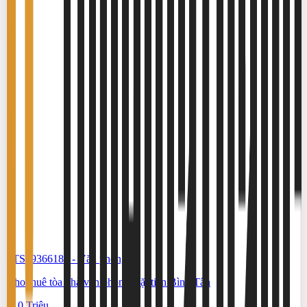
#TS19366183
-
Văn phòng
Cho thuê tòa nhà văn phòng mặt tiền Bình Tân
210 Triệu