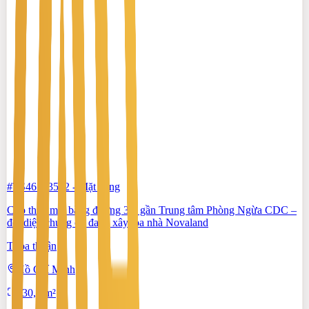
#TS46553512
-
Mặt bằng
Cho thuê mặt bằng đường 3/2 gần Trung tâm Phòng Ngừa CDC –
đối diện chung cư đang xây tòa nhà Novaland
Thỏa thuận
Hồ Chí Minh
130,2 m²