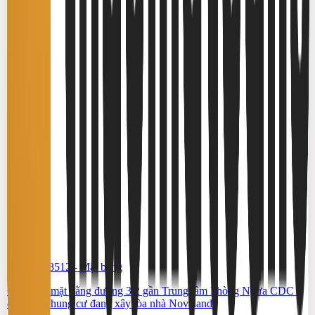
#TS46553512
-
Mặt bằng
Cho thuê mặt bằng đường 3/2 gần Trung tâm Phòng Ngừa CDC –
đối diện chung cư đang xây tòa nhà Novaland