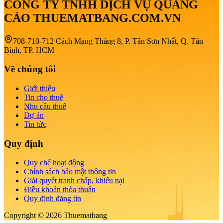
CÔNG TY TNHH DỊCH VỤ QUẢNG
CÁO THUEMATBANG.COM.VN
708-710-712 Cách Mạng Tháng 8, P. Tân Sơn Nhất, Q. Tân
Bình, TP. HCM
Về chúng tôi
Giới thiệu
Tin cho thuê
Nhu cầu thuê
Dự án
Tin tức
Quy định
Quy chế hoạt động
Chính sách bảo mật thông tin
Giải quyết tranh chấp, khiếu nại
Điều khoản thỏa thuận
Quy định đăng tin
Copyright © 2026 Thuematbang