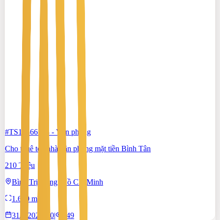
#TS19366183
-
Văn phòng
Cho thuê tòa nhà văn phòng mặt tiền Bình Tân
210 Triệu
Bình Trị Đông, Hồ Chí Minh
1.600 m²
31/7/2026
0
|
149