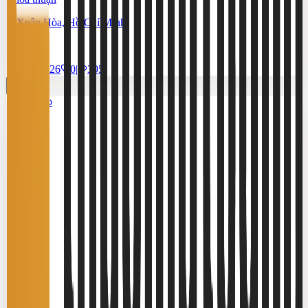
Xuân Hòa, Hồ Chí Minh
795 m²
17/7/2026
0
|
395
Cao cấp
3