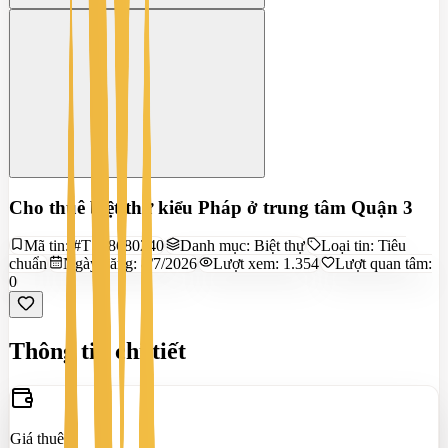
Cho thuê biệt thự kiểu Pháp ở trung tâm Quận 3
Mã tin:
#TS18680240
Danh mục:
Biệt thự
Loại tin:
Tiêu
chuẩn
Ngày đăng:
8/7/2026
Lượt xem:
1.354
Lượt quan tâm:
0
Thông tin chi tiết
Giá thuê