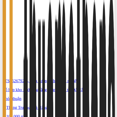
#TS65267922
-
Kho xưởng, khu công nghiệp
Tổ hợp kho xưởng hạ tầng hoàn chỉnh tại Đà Nẵng
Thỏa thuận
Thăng Trường, Đà Nẵng
100.000 m²