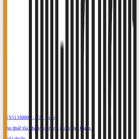
#TS51338806
-
Văn phòng
Cho thuê tòa nhà văn phòng trung tâm Quận 3
Thỏa thuận