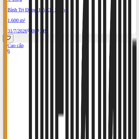
Bình Trị Đông, Hồ Chí Minh
1.600 m²
31/7/2026
0
|
149
Cao cấp
6