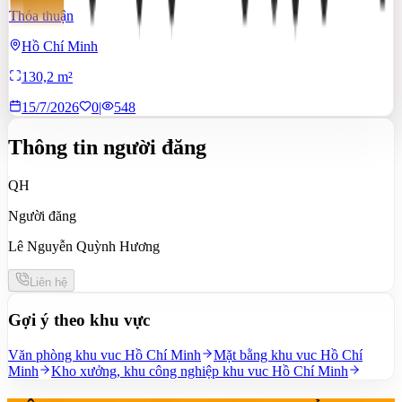
Thỏa thuận
Hồ Chí Minh
130,2 m²
15/7/2026
0
|
548
Thông tin người đăng
QH
Người đăng
Lê Nguyễn Quỳnh Hương
Liên hệ
Gợi ý theo khu vực
Văn phòng khu vuc Hồ Chí Minh
Mặt bằng khu vuc Hồ Chí
Minh
Kho xưởng, khu công nghiệp khu vuc Hồ Chí Minh