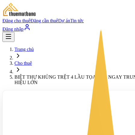
Đăng cho thuê
Đăng cần thuê
Dự án
Tin tức
Đăng nhập
Trang chủ
Cho thuê
BIỆT THỰ KHỦNG TRỆT 4 LẦU TỌA LẠC NGAY TRUN
HIỆU LỚN