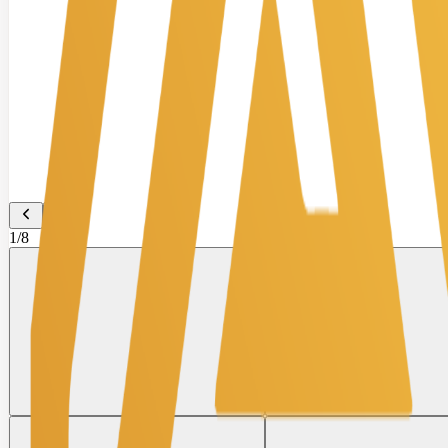
1
/
8