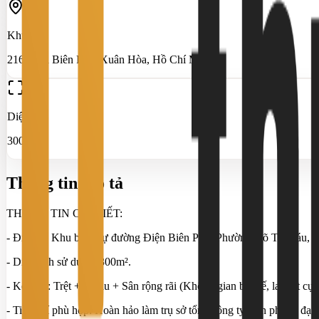
Khu vực
216 Điện Biên Phủ, Xuân Hòa, Hồ Chí Minh
Diện tích
300 m²
Thông tin mô tả
THÔNG TIN CHI TIẾT:
- Địa chỉ: Khu biệt thự đường Điện Biên Phủ, Phường Võ Thị Sáu, Q
- Diện tích sử dụng: 300m².
- Kết cấu: Trệt + 4 Lầu + Sân rộng rãi (Không gian bề thế, layout cực
- Tiêu chí phù hợp: Hoàn hảo làm trụ sở tổng công ty, văn phòng đại