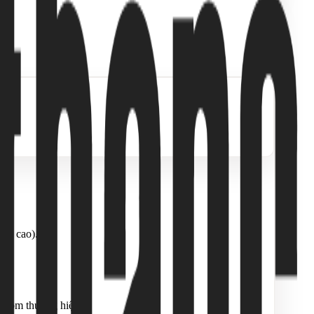
ỉnh cao).
owroom thương hiệu.