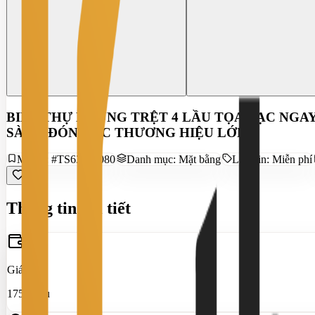
BIỆT THỰ KHỦNG TRỆT 4 LẦU TỌA LẠC NGAY 
SÀNG ĐÓN CÁC THƯƠNG HIỆU LỚN
Mã tin:
#TS63376080
Danh mục:
Mặt bằng
Loại tin:
Miễn phí
Thông tin chi tiết
Giá thuê
175 Triệu