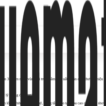
uận 3 (Nằm ngay vùng lõi trung tâm sầm uất, nhận diện thương hiệu đ
 kỳ lý tưởng để setup).
 diện lớn, bệnh viện thẩm mỹ, trung tâm đào tạo, spa cao cấp hoặc sh