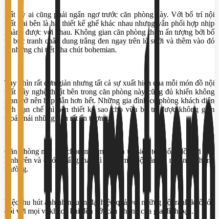
Bất kỳ ai cũng phải ngẩn ngơ trước căn phòng này. Với bố trí nội
thất hai bên là hai thiết kế ghế khác nhau nhưng vẫn phối hợp nhịp
nhàng được với nhau. Không gian căn phòng thêm ấn tượng bởi bố
trí bức tranh chân dung trắng đen ngay trên lò sưởi và thêm vào đó
là những chi tiết pha chút bohemian.
Tuy nhìn rất đơn giản nhưng tất cả sự xuất hiện của mỗi món đồ nội
thất đầy nghệ thuật bên trong căn phòng này cũng đủ khiến không
gian trở nên hấp dẫn hơn hết. Những gia đình có phòng khách diện
tích hạn chế thì nên thiết kế sao cho vừa bố trí được không gian
thoải mái những vẫn rất ấn tượng.
Căn phòng này lựa chọn một mẫu bàn trà siêu to khổng lồ, với mặt
kính trên và dưới 2 tấng thay vì bố trí một bộ bàn trà nhỏ như thông
thường.
Việc thu hút ánh nhìn luôn đạt hiệu quả với những bộ tranh khổ lớn
đối với mọi vị khách khi đến với căn phòng của gia đình bạn.