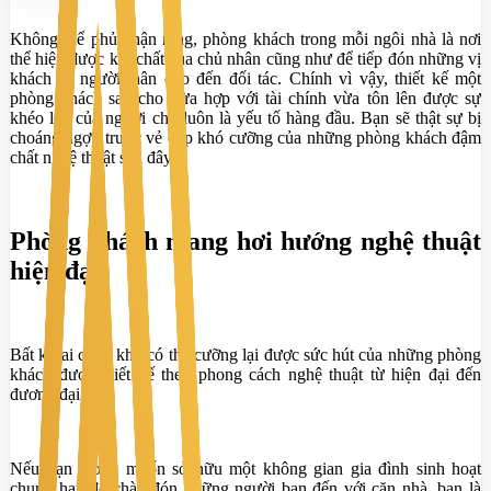
Không thể phủ nhận rằng, phòng khách trong mỗi ngôi nhà là nơi
thể hiện được khí chất của chủ nhân cũng như để tiếp đón những vị
khách từ người thân cho đến đối tác. Chính vì vậy, thiết kế một
phòng khách sao cho vừa hợp với tài chính vừa tôn lên được sự
khéo léo của người chủ luôn là yếu tố hàng đầu. Bạn sẽ thật sự bị
choáng ngợp trước vẻ đẹp khó cưỡng của những phòng khách đậm
chất nghệ thuật sau đây.
Phòng khách mang hơi hướng nghệ thuật
hiện đại
Bất kỳ ai cũng khó có thể cưỡng lại được sức hút của những phòng
khách được thiết kế theo phong cách nghệ thuật từ hiện đại đến
đương đại.
Nếu bạn mong muốn sở hữu một không gian gia đình sinh hoạt
chung hay để chào đón những người bạn đến với căn nhà, bạn là