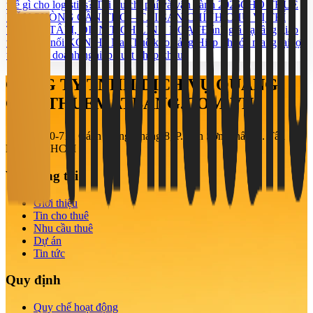
thế gì cho logistics? Tối ưu chi phí và vận hành 2026
CHO THUÊ
VĂN PHÒNG CẦN THƠ – TÀI SẢN CHÍNH CHỦ VỊ TRÍ
TRUNG TÂM, DIỆN TÍCH LINH HOẠT
Đánh giá hạ tầng giao
thông kết nối KCN Hố Nai
Thuê kho cảng Hiệp Phước mang lại lợi
thế gì cho doanh nghiệp xuất nhập khẩu?
CÔNG TY TNHH DỊCH VỤ QUẢNG
CÁO THUEMATBANG.COM.VN
708-710-712 Cách Mạng Tháng 8, P. Tân Sơn Nhất, Q. Tân
Bình, TP. HCM
Về chúng tôi
Giới thiệu
Tin cho thuê
Nhu cầu thuê
Dự án
Tin tức
Quy định
Quy chế hoạt động