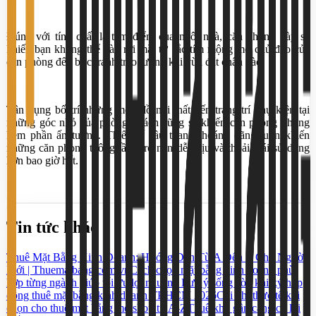
Đúng với tính chất là tâm điểm của ngôi nhà, căn phòng này sẽ
khiến bạn không thể nào rời mắt từ sắc tím mộng mơ chủ đạo của
căn phòng đến bức tranh treo tường khi vừa đặt chân vào.
Tận dụng bố trí những món đồ nội thất đến trang trí phụ kiện tại
những góc nhỏ của phòng khách cũng sẽ khiến căn phòng không
kém phần ấn tượng. Thiết kế cầu thang thoáng đãng luôn khiến
những căn phòng thông tầng trở nên dễ chịu và thoải mái sử dụng
hơn bao giờ hết.
Tin tức khác
Thuê Mặt Bằng Kinh Doanh: Hướng Dẫn Từ A Đến Z Cho Người
Mới | Thuematbang.com.vn
Cách chọn mặt bằng kinh doanh phù
hợp từng ngành giúp tối ưu lợi nhuận
5 Lưu ý sống còn khi ký hợp
đồng thuê mặt bằng kinh doanh TP.HCM 2026
Chi phí thực tế khi
chọn cho thuê mặt bằng mở shop từ A-Z
Thuê kho gần cảng có lợi