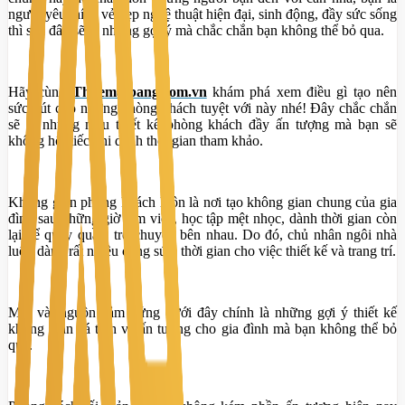
người yêu thích vẻ đẹp nghệ thuật hiện đại, sinh động, đầy sức sống
thì sau đây sẽ là những gợi ý mà chắc chắn bạn không thể bỏ qua.
Hãy cùng
Thuematbang.com.vn
khám phá xem điều gì tạo nên
sức hút cho những phòng khách tuyệt với này nhé! Đây chắc chắn
sẽ là những mẫu thiết kế phòng khách đầy ấn tượng mà bạn sẽ
không hối tiếc khi dành thời gian tham khảo.
Không gian phòng khách luôn là nơi tạo không gian chung của gia
đình sau những giờ làm việc, học tập mệt nhọc, dành thời gian còn
lại để quây quần, trò chuyện bên nhau. Do đó, chủ nhân ngôi nhà
luôn dành rất nhiều công sức, thời gian cho việc thiết kế và trang trí.
Một vài nguồn cảm hứng dưới đây chính là những gợi ý thiết kế
không gian cá tính và ấn tượng cho gia đình mà bạn không thể bỏ
qua.