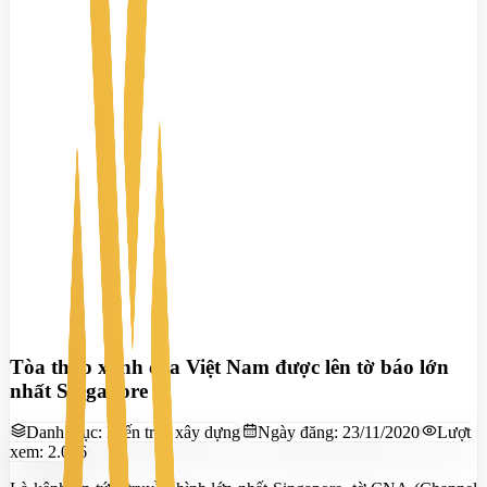
Tòa tháp xanh của Việt Nam được lên tờ báo lớn
nhất Singapore
Danh mục:
Kiến trúc xây dựng
Ngày đăng:
23/11/2020
Lượt
xem:
2.066