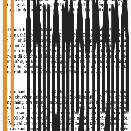
bất động sản nào được loạt tờ báo và nhà đài có tiếng trên thế giới
ưu ái vị trí đẹp trên trang chính và dành lời khen ngợi có tiếng.
Sol Forest Ecopark được thiết kế bởi một tập đoàn thiết kế kiến trúc
nổi tiếng thế giới – Dewwan. Có trụ sở tại Dubai, Dewan đã cho ra
đời rất nhiều biểu tượng nức tiếng như tháp Strata, khách sạn
Fairmont Abu Dhabi, khách sạn Fountain Views (Dubai)… Trong
quá trình tìm hiểu và đưa ra chủ đề cho dự án, chuyên gia của
Dewan đã có chia sả rằng họ đã phải thực địa nhiều tháng tại Việt
Nam, sử dụng loạt thiết bị công nghệ tối tân dùng cho khảo sát, đo
đạc để thu về những số liệu chính xác nhất , phục vụ cho thiết kế
công trình phù hợp với đặc trưng thời tiết của khu vực.
Để vận hành tốt nhất cho 40 khu vườn trên cao, đội ngũ hàng trăm
kỹ sư chuyên nghiệp của Dewan đã phải nghiên cứu, thử nghiệm
hàng tháng trời những phương án để phát triển không gian xanh
hàng trăm ha… lơ lửng trên không. “Từng loại cây, hướng trồng,
gió, ánh sáng, nhiệt độ trên cao của từng khu căn hộ đều được đội
ngũ 500 kỹ sư và chuyên gia cây xanh nghiên cứu hàng tháng trời.
Không chỉ chống chọi được điều kiện thời tiết khắc nghiệt trên cao,
các cây xanh còn phải đủ ánh sáng, hệ thống nước để vừa phát triển