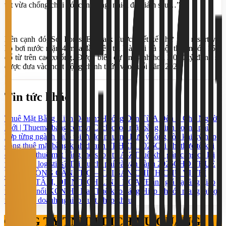
tốt vừa chống chọi với côn tròng, nhiệt độ giảm sâu…”.
Bên cạnh đó, Sol Forest Ecopark được thiết kế như một resort với
hồ bơi nước mặn 4 mùa đầu tiên tại Hà Nội và một thác nước 15m
đổ từ trên cao xuống. Được biết, dự án xanh hơn 3.000 tỷ đồng sẽ
được đưa vào hoạt động chính thức vào cuối năm 2022.
Tin tức khác
Thuê Mặt Bằng Kinh Doanh: Hướng Dẫn Từ A Đến Z Cho Người
Mới | Thuematbang.com.vn
Cách chọn mặt bằng kinh doanh phù
hợp từng ngành giúp tối ưu lợi nhuận
5 Lưu ý sống còn khi ký hợp
đồng thuê mặt bằng kinh doanh TP.HCM 2026
Chi phí thực tế khi
chọn cho thuê mặt bằng mở shop từ A-Z
Thuê kho gần cảng có lợi
thế gì cho logistics? Tối ưu chi phí và vận hành 2026
CHO THUÊ
VĂN PHÒNG CẦN THƠ – TÀI SẢN CHÍNH CHỦ VỊ TRÍ
TRUNG TÂM, DIỆN TÍCH LINH HOẠT
Đánh giá hạ tầng giao
thông kết nối KCN Hố Nai
Thuê kho cảng Hiệp Phước mang lại lợi
thế gì cho doanh nghiệp xuất nhập khẩu?
CÔNG TY TNHH DỊCH VỤ QUẢNG