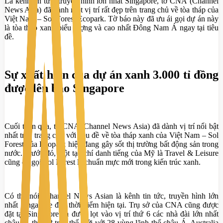
Là kênh tin tức, truyền hình lớn nhất Singapore, tờ CNA (Channel
News Asia) đã dành một vị trí rất đẹp trên trang chủ về tòa tháp của
Việt Nam – Sol Forest Ecopark. Tờ báo này đã ưu ái gọi dự án này
là tòa tháp xanh biểu tượng và cao nhất Đông Nam Á ngay tại tiêu
đề.
Sự xuất hiện của dự án xanh 3.000 tỉ đồng
được lên báo Singapore
Cuối tuần qua, tờ CNA (Channel News Asia) đã dành vị trí nổi bật
nhất trên trang chủ với tiêu đề về tòa tháp xanh của Việt Nam – Sol
Forest của Ecopark hiện đang gây sốt thị trường bất động sản trong
nước. Trước đó, một tạo chí danh tiếng của Mỹ là Travel & Leisure
cũng đã gọi Sol Forest là chuẩn mực mới trong kiến trúc xanh.
Có thể nói, Channel News Asian là kênh tin tức, truyền hình lớn
nhất Singapore đến thời điểm hiện tại. Trụ sở của CNA cũng được
đặt tại Singapore và được lọt vào vị trí thứ 6 các nhà đài lớn nhất
châu Á, thứ 23 trên thế giới với 28 vùng lãnh thổ châu Á, Australia