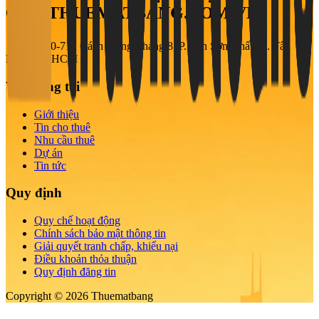
CÁO THUEMATBANG.COM.VN
708-710-712 Cách Mạng Tháng 8, P. Tân Sơn Nhất, Q. Tân
Bình, TP. HCM
Về chúng tôi
Giới thiệu
Tin cho thuê
Nhu cầu thuê
Dự án
Tin tức
Quy định
Quy chế hoạt động
Chính sách bảo mật thông tin
Giải quyết tranh chấp, khiếu nại
Điều khoản thỏa thuận
Quy định đăng tin
Copyright © 2026 Thuematbang