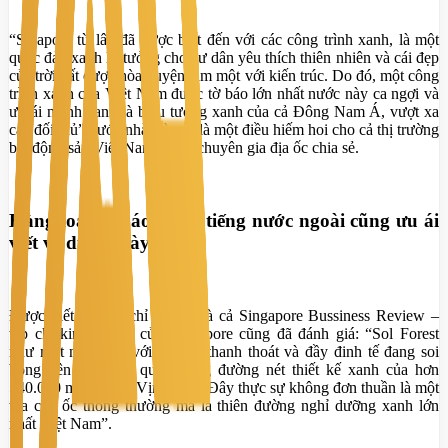
“Sigapore từ lâu đã được biết đến với các công trình xanh, là một
quốc đảo xanh lý tưởng cho cư dân yêu thích thiên nhiên và cái đẹp
của trời đất được hòa quyện làm một với kiến trúc. Do đó, một công
trình xanh của Việt Nam được tờ báo lớn nhất nước này ca ngợi và
ưu ái mệnh danh là biểu tượng xanh của cả Đông Nam Á, vượt xa
cả “đối thủ” nước nhà thì quả là một điều hiếm hoi cho cả thị trường
bất động sản Việt Nam”, một chuyên gia địa ốc chia sẻ.
Hàng loạt tờ báo danh tiếng nước ngoài cũng ưu ái
viết về dự án này
Được biết, không chỉ CNA mà cả Singapore Bussiness Review –
tạp chí kinh doanh của Singapore cũng đã đánh giá: “Sol Forest
như một nàng thơ với vẻ đẹp thanh thoát và đầy đinh tế đang soi
bóng bên hồ nước qua những đường nét thiết kế xanh của hơn
540.000 m2 bên bờ Vịnh Đảo. Đây thực sự không đơn thuần là một
tòa cao ốc thông thường mà là thiên đường nghỉ dưỡng xanh lớn
nhất Việt Nam”.