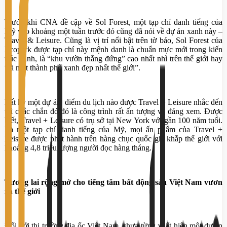
Trước khi CNA đề cập về Sol Forest, một tạp chí danh tiếng của
Mỹ vào khoảng một tuần trước đó cũng đã nói về dự án xanh này –
Travel & Leisure. Cũng là vị trí nổi bật trên tờ báo, Sol Forest của
Ecopark được tạp chí này mệnh danh là chuẩn mực mới trong kiến
trúc xanh, là “khu vườn thẳng đứng” cao nhất nhì trên thế giới hay
“là một thành phố xanh đẹp nhất thế giới”.
Bất kỳ một dự án, điểm du lịch nào được Travel + Leisure nhắc đến
thì chắc chắn đó đó là công trình rất ấn tượng và đáng xem. Được
biết, Travel + Leisure có trụ sở tại New York với gần 100 năm tuổi.
Là một tạp chí danh tiếng của Mỹ, mọi ấn phẩm của Travel +
Leisure được phát hành trên hàng chục quốc gia khắp thế giới với
khoảng 4,8 triệu lượng người đọc hàng tháng.
Tương lai rộng mở cho tiếng tăm bất động sản Việt Nam vươn
xa thế giới
Đối với thị trường địa ốc Việt Nam, chưa từng xuất hiện một dự án