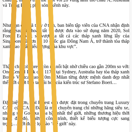
và Trung Đông phát sóng kênh này.
Như bạn đọc đã thấy ở trên, ban biên tập viên của CNA nhận định
rằng “Sau khi hoàn tất và được đưa vào sử dụng năm 2020, Sol
Forest Ecopark sẽ vượt xa tất cả các tháp xanh lừng lẫy của
Singapore và hơn cả 10 quốc gia Đông Nam Á, trở thành tòa tháp
xanh cao nhất biểu tượng của khu vực”.
Thậm chí Sol Forest còn rất nổi bật nhờ chiều cao gần 200m so với:
One Central Park cao 117m tại Sydney, Australia hay tòa tháp xanh
Bosco Veritcal cao 110m ở Milan từng được mệnh danh đẹp nhất
thế giới dưới bàn tay tài hoa của kiến trúc sư Stefano Boeri…
Đặc biệt hơn, Sol Forest còn được đặt trong chuyên trang Luxury
CAN của CAN. Đây là một chuyên trang chỉ những hãng siêu xe,
những sân Golf xa hoa bậc nhất thế giới, những thương hiệu thời
trang đắt đỏ, những công trình, thiết kế biểu tượng cực sang
trọng… mới được lọt vào ‘thế giới’ này.