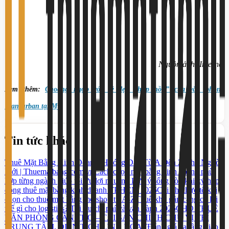
Nguồn ảnh: Internet
Xem thêm:
Choáng ngợp với vẻ đẹp “hớp hồn” của văn phòng
Transurban tại Mỹ
Tin tức khác
Thuê Mặt Bằng Kinh Doanh: Hướng Dẫn Từ A Đến Z Cho Người
Mới | Thuematbang.com.vn
Cách chọn mặt bằng kinh doanh phù
hợp từng ngành giúp tối ưu lợi nhuận
5 Lưu ý sống còn khi ký hợp
đồng thuê mặt bằng kinh doanh TP.HCM 2026
Chi phí thực tế khi
chọn cho thuê mặt bằng mở shop từ A-Z
Thuê kho gần cảng có lợi
thế gì cho logistics? Tối ưu chi phí và vận hành 2026
CHO THUÊ
VĂN PHÒNG CẦN THƠ – TÀI SẢN CHÍNH CHỦ VỊ TRÍ
TRUNG TÂM, DIỆN TÍCH LINH HOẠT
Đánh giá hạ tầng giao