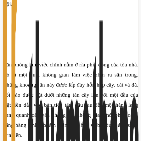
Nội.
Văn phòng làm việc chính nằm ở rìa phía đông của tòa nhà.
Nó là một cụm không gian làm việc nhìn ra sân trong.
Những khoảng sân này được lấp đày hỗn hợp cây, cát và đá.
Lối vào được đặt dưới những tán cây lớn với một đầu của
mặt tiền dẫn vào bàn tiếp tân, đầu sau đễn một hành lang
xung quanh các văn phòng với không gian mở, phân cách
bằng bằng kính tạo tầm nhìn rộng hơn và bắt được ánh sáng
tự nhiên.