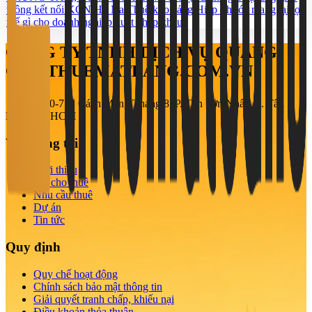
thông kết nối KCN Hố Nai
Thuê kho cảng Hiệp Phước mang lại lợi
thế gì cho doanh nghiệp xuất nhập khẩu?
CÔNG TY TNHH DỊCH VỤ QUẢNG
CÁO THUEMATBANG.COM.VN
708-710-712 Cách Mạng Tháng 8, P. Tân Sơn Nhất, Q. Tân
Bình, TP. HCM
Về chúng tôi
Giới thiệu
Tin cho thuê
Nhu cầu thuê
Dự án
Tin tức
Quy định
Quy chế hoạt động
Chính sách bảo mật thông tin
Giải quyết tranh chấp, khiếu nại
Điều khoản thỏa thuận