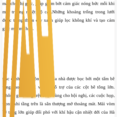
mắt cho thị giác, giúp giảm bớt cảm giác nóng bức mỗi khi
môi trường nhiệt độ cao.Những khoảng trống trong lưới
được trồng thêm cây xanh giúp lọc không khí và tạo cảm
giác mát mẻ hơn.
Các cánh văn phòng của tòa nhà được bọc bởi một tấm bê
tông cao gấp đôi với sự hỗ trợ của các cột bê tông lớn.
Không gian tầng trệt đơợc dùng cho hội nghị, các cuộc họp,
trong khi tầng trên là sân thượng mở thoáng mát. Mái vòm
bê tông lớn giúp đối phó với khí hậu cận nhiệt
ới của Hà
đ