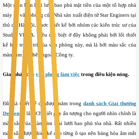
Một màn kim loại lưới bao phủ mặt tiền của một tổ hợp nhà
máy và văn phòng của Nhà sản xuất điện tử Star Enginers tại
thủ dô Hà Nội, đuơc thiết kế bởi nhóm các kiến trúc sư của
Studio VDGA. Điều đặc biệt ở đây không phải bởi lối thiết
kế hay trang trí của văn phòng này, mà là bởi màu sắc của
màn kim loại bên ngoài Công ty.
Giaỉ pháp cho
văn phòng làm việc
trong điều kiện nóng.
Đây là thiết kế đã được năm trong
danh sách Giaỉ thưởng
Dezeen
từ lâu. Chi tiết gây ấn tượng cho người nhìn chính là
màu sắc của màn kim loại lưới bao phủ tòa nhà. Rất nhiều
màu sắc được thiết kế cho từng ô tạo nên bảng hòa âm mắt