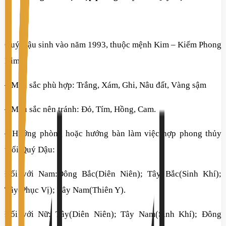
Quý Dậu sinh vào năm 1993, thuộc mệnh Kim – Kiếm Phong
Kim
– Màu sắc phù hợp: Trắng, Xám, Ghi, Nâu đất, Vàng sậm
– Màu sắc nên tránh: Đỏ, Tím, Hồng, Cam.
– Hướng phòng hoặc hướng bàn làm việc hợp phong thủy
tuổi Quý Dậu:
Đối với Nam:Đông Bắc(Diên Niên); Tây Bắc(Sinh Khí);
Tây(Phục Vị); Tây Nam(Thiên Y).
Đối với Nữ: Tây(Diên Niên); Tây Nam(Sinh Khí); Đông