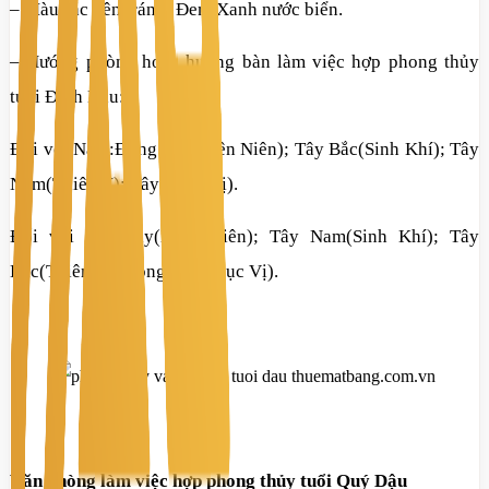
– Màu sắc nên tránh: Đen, Xanh nước biển.
– Hướng phòng hoặc hướng bàn làm việc hợp phong thủy
tuổi Đinh Dậu:
Đối với Nam:Đông Bắc(Diên Niên); Tây Bắc(Sinh Khí); Tây
Nam(Thiên Y); Tây(Phục Vị).
Đối với Nữ: Tây(Diên Niên); Tây Nam(Sinh Khí); Tây
Bắc(Thiên Y); Đông Bắc(Phục Vị).
Văn phòng làm việc hợp phong thủy tuổi Quý Dậu