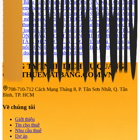
Thuê Mặt Bằng Kinh Doanh: Hướng Dẫn Từ A Đến Z Cho Người
Mới | Thuematbang.com.vn
Cách chọn mặt bằng kinh doanh phù
hợp từng ngành giúp tối ưu lợi nhuận
5 Lưu ý sống còn khi ký hợp
đồng thuê mặt bằng kinh doanh TP.HCM 2026
Chi phí thực tế khi
chọn cho thuê mặt bằng mở shop từ A-Z
Thuê kho gần cảng có lợi
thế gì cho logistics? Tối ưu chi phí và vận hành 2026
CHO THUÊ
VĂN PHÒNG CẦN THƠ – TÀI SẢN CHÍNH CHỦ VỊ TRÍ
TRUNG TÂM, DIỆN TÍCH LINH HOẠT
Đánh giá hạ tầng giao
thông kết nối KCN Hố Nai
Thuê kho cảng Hiệp Phước mang lại lợi
thế gì cho doanh nghiệp xuất nhập khẩu?
CÔNG TY TNHH DỊCH VỤ QUẢNG
CÁO THUEMATBANG.COM.VN
708-710-712 Cách Mạng Tháng 8, P. Tân Sơn Nhất, Q. Tân
Bình, TP. HCM
Về chúng tôi
Giới thiệu
Tin cho thuê
Nhu cầu thuê
Dự án