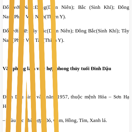
Đối với Nam:Đông(Diên Niên); Bắc (Sinh Khí); Đông
Nam(Phục Vị); Nam(Thiên Y).
Đối với Nữ: Tây Bắc(Diên Niên); Đông Bắc(Sinh Khí); Tây
Nam(Phục Vị); Tây(Thiên Y).
Văn phòng làm việc hợp phong thủy tuổi Đinh Dậu
Đinh Dậu sinh vào năm 1957, thuộc mệnh Hỏa – Sơn Hạ
Hỏa
– Màu sắc phù hợp: Đỏ, Cam, Hồng, Tím, Xanh lá.