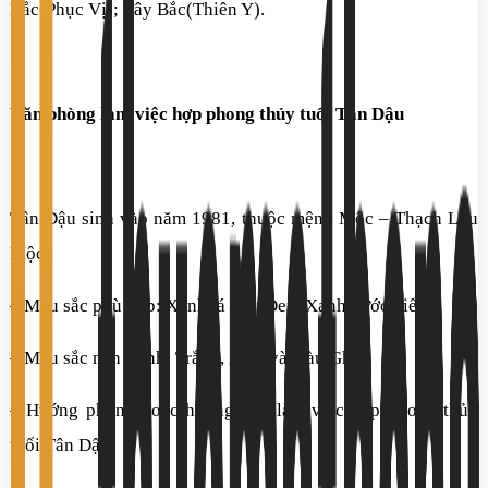
Bắc(Phục Vị); Tây Bắc(Thiên Y).
Văn phòng làm việc hợp phong thủy tuổi Tân Dậu
Tân Dậu sinh vào năm 1981, thuộc mệnh Mộc – Thạch Lựu
Mộc
– Màu sắc phù hợp: Xanh lá cây, Đen, Xanh nước biển.
– Màu sắc nên tránh: Trắng, Xám và màu Ghi.
– Hướng phòng hoặc hướng bàn làm việc hợp phong thủy
tuổi Tân Dậu: