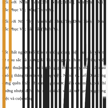
Đối với Nam: Nam(Diên Niên); Đông Nam(Sinh Khí);
Bắc(Phục Vị); Đông(Thiên Y).
Đối với Nữ: Tây Nam(Sinh Khí); Tây(Diên Niên); Đông
Bắc(Phục Vị); Tây Bắc(Thiên Y).
Tốt nhất người tuổi Dậu nên ứng dụng hiệu quả các yếu tố
về màu sắc và hướng đặt bàn trong văn phong để công việc
được thuận buồn xuôi gió, gặp nhiều may mắn và mau
chóng thăng tiến trong công việc. Ngoài ra, tuổi Dậu cũng
đừng quên khắc phục những nhược điểm của mình, bởi chỉ
những nhược điểm nhỏ này đôi khi sẽ cản trở bạn trong công
việc và cuộc sống.