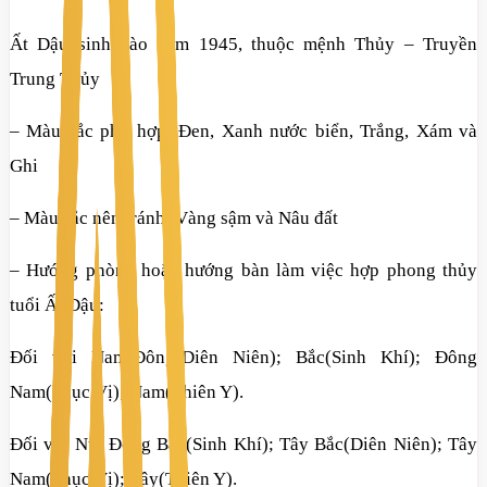
Ất Dậu sinh vào năm 1945, thuộc mệnh Thủy – Truyền
Trung Thủy
– Màu sắc phù hợp: Đen, Xanh nước biển, Trắng, Xám và
Ghi
– Màu sắc nên tránh: Vàng sậm và Nâu đất
– Hướng phòng hoặc hướng bàn làm việc hợp phong thủy
tuổi Ất Dậu:
Đối với Nam:Đông(Diên Niên); Bắc(Sinh Khí); Đông
Nam(Phục Vị); Nam(Thiên Y).
Đối với Nữ: Đông Bắc(Sinh Khí); Tây Bắc(Diên Niên); Tây
Nam(Phục Vị); Tây(Thiên Y).