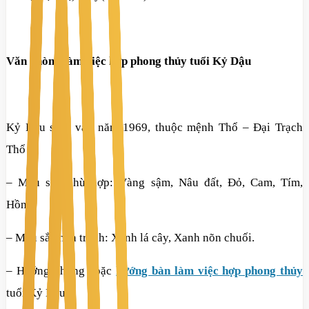
Văn phòng làm việc hợp phong thủy tuổi Kỷ Dậu
Kỷ Dậu sinh vào năm 1969, thuộc mệnh Thổ – Đại Trạch
Thổ
– Màu sắc phù hợp: Vàng sậm, Nâu đất, Đỏ, Cam, Tím,
Hồng.
– Màu sắc nên tránh: Xanh lá cây, Xanh nõn chuối.
– Hướng phòng hoặc
hướng bàn làm việc hợp phong thủy
tuổi Kỷ Dậu: