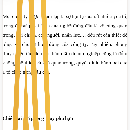
Một công ty được thành lập là sự hội tụ của rất nhiều yếu tố,
trong đó sự quyết định của người đứng đầu là vô cùng quan
trọng. Tài chính, con người, nhân lực,… đều rất cần thiết để
phục vụ cho sự hoạt động của công ty. Tuy nhiên, phong
thủy chiều tài khi mới thành lập doanh nghiệp cũng là điều
không thể thiếu và khá quan trọng, quyết định thành bại của
1 tổ chức trong lâu dài.
Chiêu tài với phong thủy phù hợp