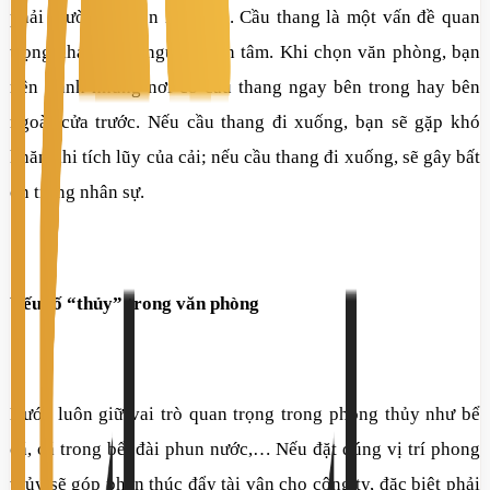
phải thường xuyên lau chùi. Cầu thang là một vấn đề quan
trọng khác mà ít người quan tâm. Khi chọn văn phòng, bạn
nên tránh những nơi có cầu thang ngay bên trong hay bên
ngoài cửa trước. Nếu cầu thang đi xuống, bạn sẽ gặp khó
khăn khi tích lũy của cải; nếu cầu thang đi xuống, sẽ gây bất
ổn trong nhân sự.
Yếu tố “thủy” trong văn phòng
Nước luôn giữ vai trò quan trọng trong phong thủy như bể
cá, cá trong bể, đài phun nước,… Nếu đặt đúng vị trí phong
thủy sẽ góp phần thúc đẩy tài vận cho công ty, đặc biệt phải