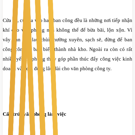
Cửa sổ, cửa ra vào hay ban công đều là những nơi tiếp nhận
khí cho văn phòng nên không thể để bừa bãi, lộn xộn. Vì
vây bạn cần lau chùi thường xuyên, sạch sẽ, đừng để ban
công công ty bạn biến thành nhà kho. Ngoài ra còn có rất
nhiều yếu tố phong thủy góp phần thúc đẩy công việc kinh
doanh và hoạt động lâu dài cho văn phòng công ty.
Cấu trúc văn phòng làm việc