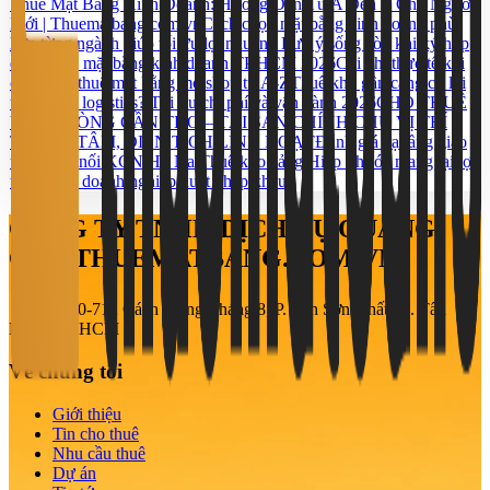
Thuê Mặt Bằng Kinh Doanh: Hướng Dẫn Từ A Đến Z Cho Người
Mới | Thuematbang.com.vn
Cách chọn mặt bằng kinh doanh phù
hợp từng ngành giúp tối ưu lợi nhuận
5 Lưu ý sống còn khi ký hợp
đồng thuê mặt bằng kinh doanh TP.HCM 2026
Chi phí thực tế khi
chọn cho thuê mặt bằng mở shop từ A-Z
Thuê kho gần cảng có lợi
thế gì cho logistics? Tối ưu chi phí và vận hành 2026
CHO THUÊ
VĂN PHÒNG CẦN THƠ – TÀI SẢN CHÍNH CHỦ VỊ TRÍ
TRUNG TÂM, DIỆN TÍCH LINH HOẠT
Đánh giá hạ tầng giao
thông kết nối KCN Hố Nai
Thuê kho cảng Hiệp Phước mang lại lợi
thế gì cho doanh nghiệp xuất nhập khẩu?
CÔNG TY TNHH DỊCH VỤ QUẢNG
CÁO THUEMATBANG.COM.VN
708-710-712 Cách Mạng Tháng 8, P. Tân Sơn Nhất, Q. Tân
Bình, TP. HCM
Về chúng tôi
Giới thiệu
Tin cho thuê
Nhu cầu thuê
Dự án