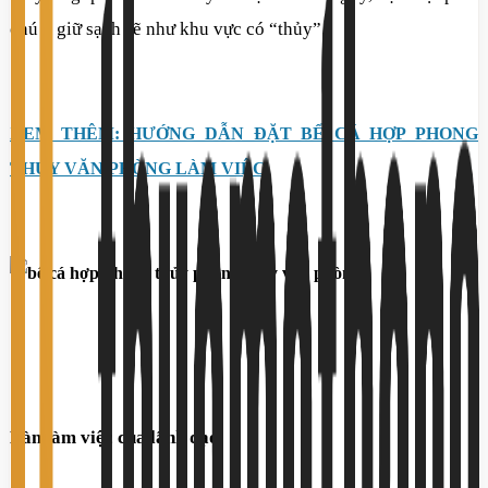
chú ý giữ sạch sẽ như khu vực có “thủy”.
XEM THÊM: HƯỚNG DẪN ĐẶT BỂ CÁ HỢP PHONG
THỦY VĂN PHÒNG LÀM VIỆC
Bàn làm việc của lãnh đạo.