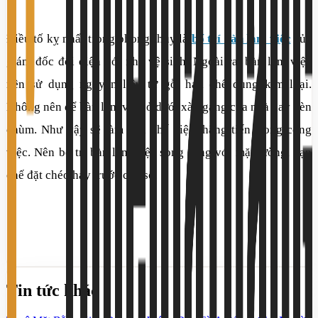
Điều tố kỵ nhất trong phong thủy là
bố trí bàn làm việc
của
giám đốc đối diện với nhà vệ sinh. Ngoài ra, bàn làm việc
nên sử dụng nguyên liệu từ gỗ, hạn chế dùng kim loại.
Không nên để bàn làm việc ở dưới xà ngang của nhà hay đèn
chùm. Như vậy sẽ làm hạn chế việc thăng tiến trong công
việc. Nên bố trí bàn làm việc song song với mặt tường, hạn
chế đặt chéo hay trước cửa sổ.
Tin tức khác