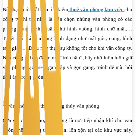
Nếu bạn mới bắt đầu tìm kiếm
thuê văn phòng làm việc
cho
công ty thì tốt nhất là nên chọn những văn phòng có các
phòng dạng hình chuẩn như hình vuông, hình chữ nhật,…
Tuyệt đối tránh những hình dạng như mất góc, cong, hình
tam giác,… Điều này thực sự không tốt cho khí vân công ty.
Nếu công ty bạn đã có nơi “trú chân”, hãy nhớ luôn luôn giữ
văn phòng sạch sẽ, ngăn nắp và gọn gang, tránh để mùi hôi
thối ám trong phòng.
Cửa sổ, cửa ra vào, ban công là nơi tiếp nhận khí cho văn
phòng nên không thể để bẩn, lộn xộn tại các khu vực này,