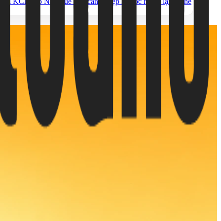
ết nối KCN Hố Nai
Thuê kho cảng Hiệp Phước mang lại lợi thế