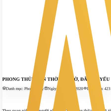
PHONG THỦY BÀN THỜ TỦ THỜ, ĐÂU LÀ YẾ
Danh mục:
Phong Thủy
Ngày đăng:
12/3/2020
Lượt xem:
423
Theo quan niệm của người phương Đông, bàn thờ tổ tiên đã từ 