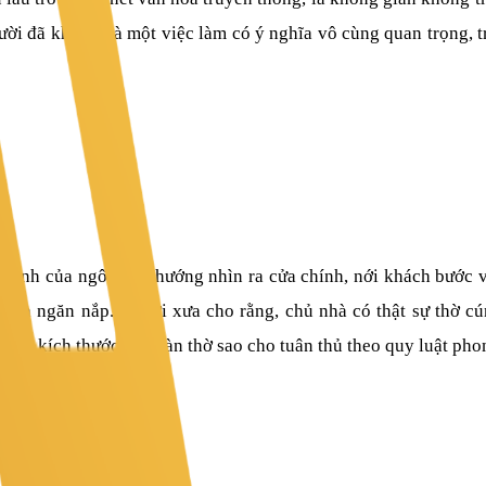
gười đã khuất. Là một việc làm có ý nghĩa vô cùng quan trọng, 
i sảnh của ngôi nhà, hướng nhìn ra cửa chính, nới khách bước 
sẽ và ngăn nắp. Người xưa cho rằng, chủ nhà có thật sự thờ cú
 đến kích thước của bàn thờ sao cho tuân thủ theo quy luật pho
O PHONG THỦY