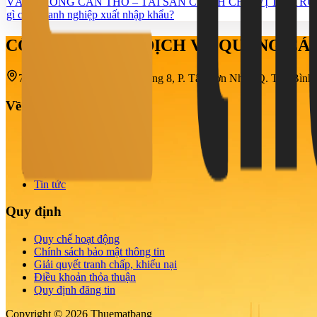
VĂN PHÒNG CẦN THƠ – TÀI SẢN CHÍNH CHỦ VỊ TRÍ TRU
gì cho doanh nghiệp xuất nhập khẩu?
CÔNG TY TNHH DỊCH VỤ QUẢNG C
708-710-712 Cách Mạng Tháng 8, P. Tân Sơn Nhất, Q. Tân Bìn
Về chúng tôi
Giới thiệu
Tin cho thuê
Nhu cầu thuê
Dự án
Tin tức
Quy định
Quy chế hoạt động
Chính sách bảo mật thông tin
Giải quyết tranh chấp, khiếu nại
Điều khoản thỏa thuận
Quy định đăng tin
Copyright © 2026 Thuematbang