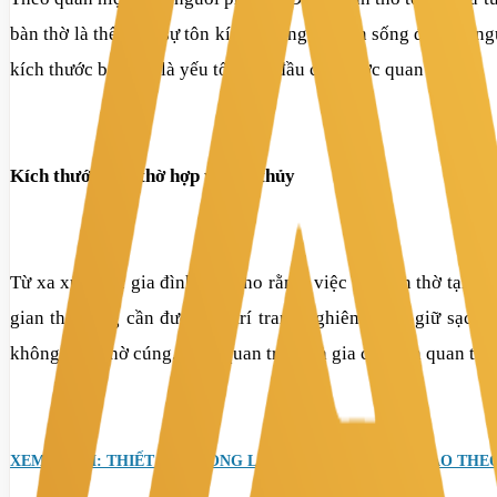
bàn thờ là thể hiện sự tôn kính của người còn sống đối với n
kích thước bàn thờ là yếu tố hàng đầu cần được quan tâm.
Kích thước bàn thờ hợp phong thủy
Từ xa xưa, các gia đình đều cho rằng việc đặt bàn thờ tại đạ
gian thờ cúng cần được bài trí trang nghiêm, luôn giữ sạch 
không gian thờ cúng. Điều quan trọng là gia chủ cần quan tâm
XEM THÊM: THIẾT KẾ PHÒNG LÀM VIỆC CHO LÃNH ĐẠO THE