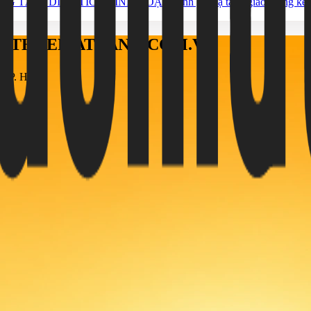
NG TÂM, DIỆN TÍCH LINH HOẠT
Đánh giá hạ tầng giao thông k
ÁO THUEMATBANG.COM.VN
h, TP. HCM