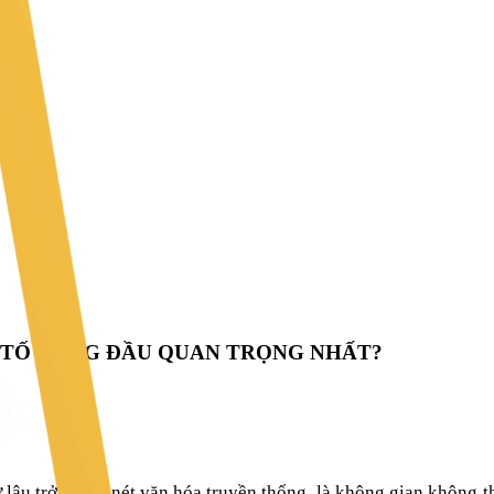
U TỐ HÀNG ĐẦU QUAN TRỌNG NHẤT?
lâu trở thành nét văn hóa truyền thống, là không gian không th