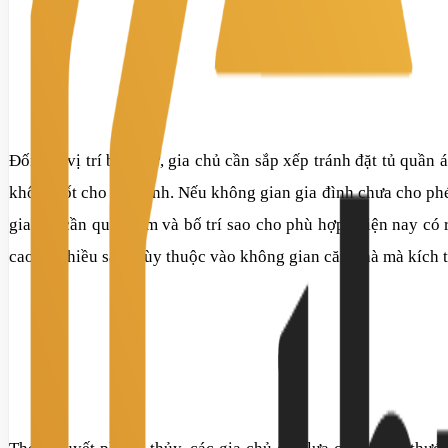
Đối với vị trí bàn thờ, gia chủ cần sắp xếp tránh đặt tủ quần 
không tốt cho gia đình. Nếu không gian gia đình chưa cho phé
gia chỉ cần quan tâm và bố trí sao cho phù hợp. Hiện nay có 
cao và chiều sâu. Tùy thuộc vào không gian căn nhà mà kích 