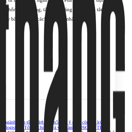
ong tủ thờ có các ngăn để Gia Phả và các vật dụng thờ
à chốn linh thiêng, tâm linh đáng được quan tâm nhất
 thủy bàn thờ một cách phù hợp nhất.
g ngành giúp tối ưu lợi nhuận
5 Lưu ý sống còn khi ký hợp
cho logistics? Tối ưu chi phí và vận hành 2026
CHO THUÊ