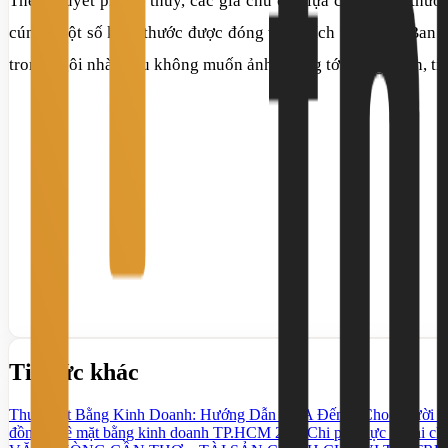
Theo thuyết phong thủy, các gia chủ cần lựa chọn kích thướ
cúng. Một số kích thước được đóng theo kích thước Lỗ Ban 
trong ngôi nhà. Nếu không muốn ảnh hưởng tới công danh, tiền
Tin tức khác
Thuê Mặt Bằng Kinh Doanh: Hướng Dẫn Từ A Đến Z Cho Người M
đồng thuê mặt bằng kinh doanh TP.HCM 2026
Chi phí thực tế khi c