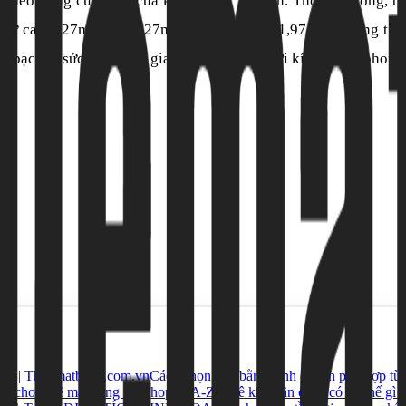
c theo đúng cung cát của kích thước Lỗ Ban. Thông thường, tr
như cao 1,27m; rộng 1,27m; 1,53m; 1,75m; 1,97m… Phòng thờ l
 bạc lẫn sức khỏe cho gia chủ, hãy chú ý tới kích thước phong
ới | Thuematbang.com.vn
Cách chọn mặt bằng kinh doanh phù hợp từn
họn cho thuê mặt bằng mở shop từ A-Z
Thuê kho gần cảng có lợi thế gì 