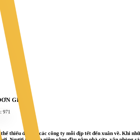
ĐƠN GIẢN
m:
971
hể thiếu đối với các công ty mỗi dịp tết đến xuân về. Khi nh
 mới. Người ta quan niệm rằng đầu năm nhà cửa, văn phòng sán