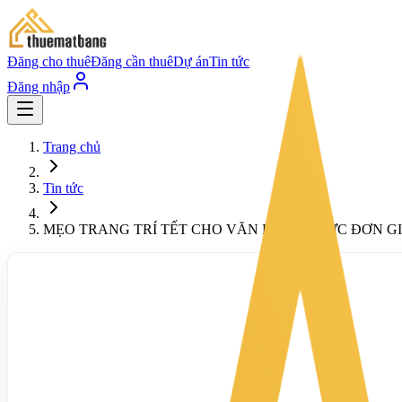
Đăng cho thuê
Đăng cần thuê
Dự án
Tin tức
Đăng nhập
Trang chủ
Tin tức
MẸO TRANG TRÍ TẾT CHO VĂN PHÒNG CỰC ĐƠN G