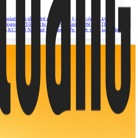
g ngành giúp tối ưu lợi nhuận
5 Lưu ý sống còn khi ký hợp
cho logistics? Tối ưu chi phí và vận hành 2026
CHO THUÊ
ết nối KCN Hố Nai
Thuê kho cảng Hiệp Phước mang lại lợi thế