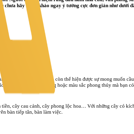
Nếu chưa hãy tham khảo ngay ý tưởng cực đơn giản như dưới đ
a làm đẹp cho văn phòng mà còn thể hiện được sự mong muốn cầu 
ích, không gian văn phòng hoặc màu sắc phong thủy mà bạn có t
 tiền, cây cau cảnh, cây phong lộc hoa… Với những cây có kích 
ên bàn tiếp tân, bàn làm việc.