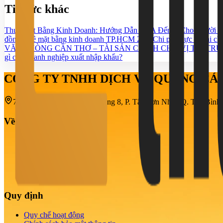
Tin tức khác
Thuê Mặt Bằng Kinh Doanh: Hướng Dẫn Từ A Đến Z Cho Người M
đồng thuê mặt bằng kinh doanh TP.HCM 2026
Chi phí thực tế khi c
VĂN PHÒNG CẦN THƠ – TÀI SẢN CHÍNH CHỦ VỊ TRÍ TRU
gì cho doanh nghiệp xuất nhập khẩu?
CÔNG TY TNHH DỊCH VỤ QUẢNG C
708-710-712 Cách Mạng Tháng 8, P. Tân Sơn Nhất, Q. Tân Bìn
Về chúng tôi
Giới thiệu
Tin cho thuê
Nhu cầu thuê
Dự án
Tin tức
Quy định
Quy chế hoạt động