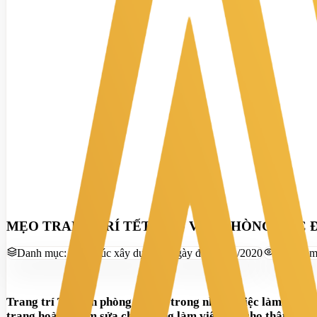
MẸO TRANG TRÍ TẾT CHO VĂN PHÒNG CỰC 
Danh mục:
Kiến trúc xây dựng
Ngày đăng:
8/1/2020
Lượt xe
Trang trí Tết văn phòng là một trong những việc làm không t
trang hoàng, sắm sửa cho phòng làm việc sao cho thật tươi