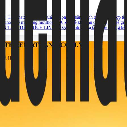
ới | Thuematbang.com.vn
Cách chọn mặt bằng kinh doanh phù hợp từn
họn cho thuê mặt bằng mở shop từ A-Z
Thuê kho gần cảng có lợi thế gì 
NG TÂM, DIỆN TÍCH LINH HOẠT
Đánh giá hạ tầng giao thông k
ÁO THUEMATBANG.COM.VN
h, TP. HCM