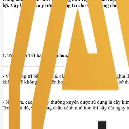
lợi. Vậy bạn đã có ý tưởng trang trí cho văn phòng chưa? 
1. Trang trí Tết bằng chậu hoa, cây cảnh
--------------------------------------------
- Việc trang trí bằng hoa lá, cây cỏ này không chỉ có ý nghĩ
không thể không nhắc đến hoa mai và hoa đào. Tùy theo sở th
- Ngoài ra, các loại cây thường xuyên được sử dụng là cây kim
Trong khi đó, với những chậu cảnh nhỏ hơn thì hãy đặt ngay tr