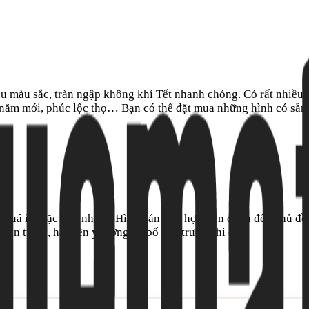
u màu sắc, tràn ngập không khí Tết nhanh chóng. Có rất nhiều 
 năm mới, phúc lộc thọ… Bạn có thể đặt mua những hình có sẵn 
án quá ít hoặc quá nhiều; Hình dán phù hợp liên quan đến chủ đ
án tùy ý, hãy lên ý tưởng và bố cục trước khi dán.