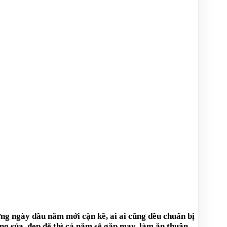
ững ngày đầu năm mới cận kề, ai ai cũng đều chuẩn bị
g sủa, đẹp đẽ thì cả năm sẽ gặp may, làm ăn thuận