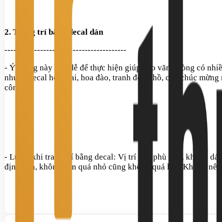
2.
Trang trí bằng decal dán
-----------------------------------------
- Ý tưởng này khá dễ để thực hiện giúp cho văn phòng có nhiề
như là decal hoa mai, hoa đào, tranh đông hồ, chữ chúc mừng
công ty
- Lưu ý khi trang trí bằng decal: Vị trí dán phù hợp, không d
định dán, không nên quá nhỏ cũng không quá lớn; Không nên d