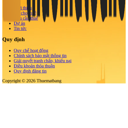
Giới thiệu
Tin cho thuê
Nhu cầu thuê
Dự án
Tin tức
Quy định
Quy chế hoạt động
Chính sách bảo mật thông tin
Giải quyết tranh chấp, khiếu nại
Điều khoản thỏa thuận
Quy định đăng tin
Copyright © 2026 Thuematbang