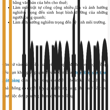
bằng văn bản của bên cho thuê;
Làm mất trật tự công cộng nhiều lần và ảnh hưởng
nghiêm trọng đến sinh hoạt bình thường của những
người xung quanh;
Làm ảnh hưởng nghiêm trọng đến vệ sinh môi trường.
Căn cứ vào các điều luật trên và quy định trong hợp đồng,
nếu bạn không vi phạm điều khoản của
Hợp đồng cho thuê
mặt bằng
cũng như trong các điều khoản kể trên, thì chủ
nhà không có quyền lấy lại mặt bằng đang cho thuê và cũng
như việc đơn phương chấm dứt hợp đồng.