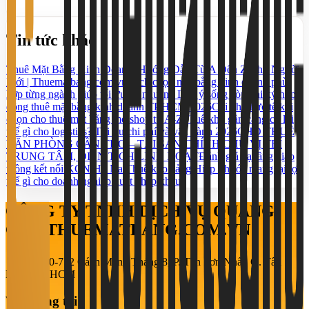
Tin tức khác
Thuê Mặt Bằng Kinh Doanh: Hướng Dẫn Từ A Đến Z Cho Người
Mới | Thuematbang.com.vn
Cách chọn mặt bằng kinh doanh phù
hợp từng ngành giúp tối ưu lợi nhuận
5 Lưu ý sống còn khi ký hợp
đồng thuê mặt bằng kinh doanh TP.HCM 2026
Chi phí thực tế khi
chọn cho thuê mặt bằng mở shop từ A-Z
Thuê kho gần cảng có lợi
thế gì cho logistics? Tối ưu chi phí và vận hành 2026
CHO THUÊ
VĂN PHÒNG CẦN THƠ – TÀI SẢN CHÍNH CHỦ VỊ TRÍ
TRUNG TÂM, DIỆN TÍCH LINH HOẠT
Đánh giá hạ tầng giao
thông kết nối KCN Hố Nai
Thuê kho cảng Hiệp Phước mang lại lợi
thế gì cho doanh nghiệp xuất nhập khẩu?
CÔNG TY TNHH DỊCH VỤ QUẢNG
CÁO THUEMATBANG.COM.VN
708-710-712 Cách Mạng Tháng 8, P. Tân Sơn Nhất, Q. Tân
Bình, TP. HCM
Về chúng tôi