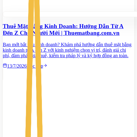
Thuê Mặt Bằng Kinh Doanh: Hướng Dẫn Từ A
Đến Z Cho Người Mới | Thuematbang.com.vn
Bạn mới bắt đầu kinh doanh? Khám phá hướng dẫn thuê mặt bằng
kinh doanh từ A đến Z với kinh nghiệm chọn vị trí, đánh giá chi
phí, đàm phán giá thuê, kiểm tra pháp lý và ký hợp đồng an toàn.
13/7/2026
Đọc tiếp