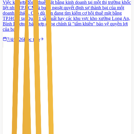
Việc ký hợp đồng thuê mặt bằng kinh doanh tại một thị trường khốc
liệt như TP.HCM là bước ngoặt quyết định sự thành bại của một
doanh nghiệp. Cho dù bạn đang tìm kiếm cơ hội thuê mặt bằng
TP.HCM tại Quận 1 sầm uất hay các khu vực kho xưởng Long An,
Bình Dương, bản hợp đồng chính là "tấm khiên" bảo vệ quyền lợi
của bạn.
7/4/2026
Đọc tiếp