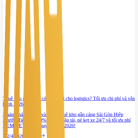
Thuê kho gần cảng có lợi thế gì cho logistics? Tối ưu chi phí và vận
hành 2026
Khám phá 5 lợi thế vàng khi thuê kho gần cảng Sài Gòn Hiệp
Phước. Tiết kiệm 20% chi phí vận tải, né kẹt xe 24/7 và tối ưu phí
DEM/DET. Xem ngay báo giá 2026!
2/4/2026
Đọc tiếp