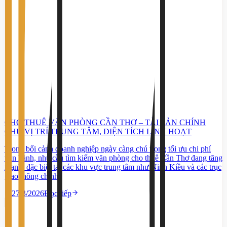
CHO THUÊ VĂN PHÒNG CẦN THƠ – TÀI SẢN CHÍNH
CHỦ VỊ TRÍ TRUNG TÂM, DIỆN TÍCH LINH HOẠT
Trong bối cảnh doanh nghiệp ngày càng chú trọng tối ưu chi phí
vận hành, nhu cầu tìm kiếm văn phòng cho thuê Cần Thơ đang tăng
mạnh, đặc biệt tại các khu vực trung tâm như Ninh Kiều và các trục
giao thông chính.
27/3/2026
Đọc tiếp