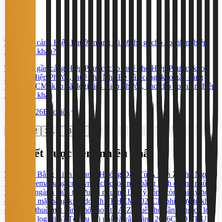
Thuê kho cảng Hiệp Phước mang lại lợi thế gì cho doanh nghiệp
xuất nhập khẩu?
Thuê kho gần cảng Hiệp Phước, cho thuê kho Hiệp Phước, kho
logistics Hiệp Phước, thuê kho Nhà Bè gần cảng, kho gần cảng
biển TPHCM, kho bãi logistics Hiệp Phước, kho cho doanh nghiệp
xuất nhập khẩu
24/3/2026
Đọc tiếp
…
←
1
2
3
43
→
Bài viết được xem nhiều nhất
Thuê Mặt Bằng Kinh Doanh: Hướng Dẫn Từ A Đến Z Cho Người
Mới | Thuematbang.com.vn
Cách chọn mặt bằng kinh doanh phù
hợp từng ngành giúp tối ưu lợi nhuận
5 Lưu ý sống còn khi ký hợp
đồng thuê mặt bằng kinh doanh TP.HCM 2026
Chi phí thực tế khi
chọn cho thuê mặt bằng mở shop từ A-Z
Thuê kho gần cảng có lợi
thế gì cho logistics? Tối ưu chi phí và vận hành 2026
CHO THUÊ