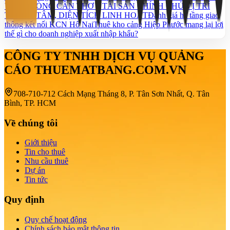
VĂN PHÒNG CẦN THƠ – TÀI SẢN CHÍNH CHỦ VỊ TRÍ
TRUNG TÂM, DIỆN TÍCH LINH HOẠT
Đánh giá hạ tầng giao
thông kết nối KCN Hố Nai
Thuê kho cảng Hiệp Phước mang lại lợi
thế gì cho doanh nghiệp xuất nhập khẩu?
CÔNG TY TNHH DỊCH VỤ QUẢNG
CÁO THUEMATBANG.COM.VN
708-710-712 Cách Mạng Tháng 8, P. Tân Sơn Nhất, Q. Tân
Bình, TP. HCM
Về chúng tôi
Giới thiệu
Tin cho thuê
Nhu cầu thuê
Dự án
Tin tức
Quy định
Quy chế hoạt động
Chính sách bảo mật thông tin