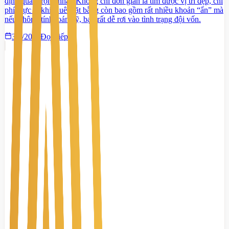
định quan trọng nhất. Không chỉ đơn giản là tìm được vị trí đẹp, chi
phí thực tế khi thuê mặt bằng còn bao gồm rất nhiều khoản “ẩn” mà
nếu không tính toán kỹ, bạn rất dễ rơi vào tình trạng đội vốn.
3/4/2026
Đọc tiếp