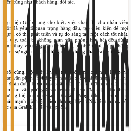
viên cũng như khách hàng, đối tác.
Đại diện
Grab
cũng
cho biết, việc chăm lo cho nhân viên
luôn là yếu tố
quan trọng
hàng đầu, tạo điều kiện để mọi
người có thể phát triển và tự do sáng tạo một cách tốt nhất.
Vì vậy,
toàn bộ
không gian văn phòng
hầu hết đều dùng
kính thay vì tường, đón ánh sáng tự nhiên
trực tiếp, không
hề có sự ngột ngạt, bí bức tại văn phòng của Grab Việt Nam.
Cuối cùng, một điều không thể không nhắc đến đó là không
gian văn phòng nơi đây tràn ngập sắc xanh. Không quá khó
để đoán được lý do tại sao sắc màu này lại trở thành màu chủ
đạo cho văn phòng Grab. Một màu sắc đại diện cho chính
thương hiệu mình sẽ tạo được ấn tượng tích cực cũng như
nhấn mạnh độ nhận diện thương hiệu với khách hàng, đối
tác của Grab khi đến văn phòng.