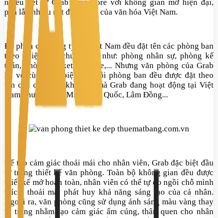
nhiều nét từ Grab Singapore
với không gian mở hiện đại,
pha lẫn nhiều nét đặc trưng của
văn hóa
Việt Nam
.
Đa phần các công ty tại Việt Nam đều đặt tên các phòng ban
theo nhiệm vụ, chức năng như: phòng nhân sự, phòng kế
toán, phòng marketing&sale,... Nhưng văn phòng của Grab
lại vô cùng đặc biệt khi mỗi phòng ban đều được đặt theo
tên của các tỉnh, khu vực mà Grab đang hoạt động tại Việt
Nam như: Hồ Chí Minh, Phú Quốc, Lâm Đồng...
Để tạo cảm giác thoải mái cho nhân viên, Grab đặc biệt đầu
tư trong thiết kế văn phòng. Toàn bộ không gian đều được
thiết kế mở hoàn toàn, nhân viên có thể tự do ngồi chỗ mình
thích, thoải mái phát huy khả năng sáng tạo của cá nhân.
Ngoài ra, văn phòng cũng sử dụng ánh sáng màu vàng thay
vì trắng nhằm tạo cảm giác ấm cúng, thân quen cho nhân