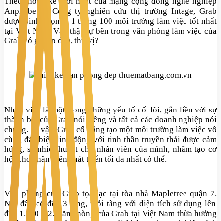
Theo thống kê mới nhất của mạng cộng đồng nghề nghiệp
Anphabe và Công ty nghiên cứu thị trường Intage, Grab
được bình chọn là 1 trong 100 môi trường làm việc tốt nhất
tại
Việt Nam. Vậ
y thật sự bên trong văn phòng làm việc của
Grab có gì hấp dẫn, thú vị?
Nhân viên là một trong những yếu tố cốt lõi, gắn liền với sự
thành bại của Grab nói riêng và tất cả các doanh nghiệp nói
chung. Vì vậy, Grab cố gắng tạo một môi trường làm việc vô
cùng đặc biệt, linh động với tinh thần truyền thải được cảm
hứng, sự nhiệt huyết cho nhân viên của mình, nhằm tạo cơ
hội cho nhân viên phát triển tối đa nhất có thể
.
Văn phòng
của Grab tọa lạc tại tòa nhà Mapletree quận 7.
Nơi đây có đến 3 tầng, mỗi tầng với diện tích sử dụng lên
đến 1.500 m2. Văn phòng
của Grab tại Việt Nam
thừa hưởng