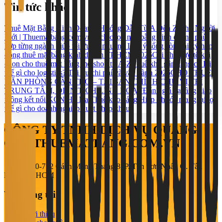
Tin tức khác
Thuê Mặt Bằng Kinh Doanh: Hướng Dẫn Từ A Đến Z Cho Người
Mới | Thuematbang.com.vn
Cách chọn mặt bằng kinh doanh phù
hợp từng ngành giúp tối ưu lợi nhuận
5 Lưu ý sống còn khi ký hợp
đồng thuê mặt bằng kinh doanh TP.HCM 2026
Chi phí thực tế khi
chọn cho thuê mặt bằng mở shop từ A-Z
Thuê kho gần cảng có lợi
thế gì cho logistics? Tối ưu chi phí và vận hành 2026
CHO THUÊ
VĂN PHÒNG CẦN THƠ – TÀI SẢN CHÍNH CHỦ VỊ TRÍ
TRUNG TÂM, DIỆN TÍCH LINH HOẠT
Đánh giá hạ tầng giao
thông kết nối KCN Hố Nai
Thuê kho cảng Hiệp Phước mang lại lợi
thế gì cho doanh nghiệp xuất nhập khẩu?
CÔNG TY TNHH DỊCH VỤ QUẢNG
CÁO THUEMATBANG.COM.VN
708-710-712 Cách Mạng Tháng 8, P. Tân Sơn Nhất, Q. Tân
Bình, TP. HCM
Về chúng tôi
Giới thiệu