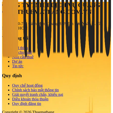
CÔNG TY TNHH DỊCH VỤ QUẢNG
CÁO THUEMATBANG.COM.VN
708-710-712 Cách Mạng Tháng 8, P. Tân Sơn Nhất, Q. Tân
Bình, TP. HCM
Về chúng tôi
Giới thiệu
Tin cho thuê
Nhu cầu thuê
Dự án
Tin tức
Quy định
Quy chế hoạt động
Chính sách bảo mật thông tin
Giải quyết tranh chấp, khiếu nại
Điều khoản thỏa thuận
Quy định đăng tin
Copyright © 2026 Thuematbang