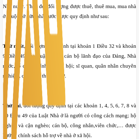
Nhà nước. Theo đó, đối tượng được thuê, thuê mua, mua nhà
ở thuộc sở hữu nhà nước được quy định như sau:
Thứ nhất
, đối tượng quy định tại khoản 1 Điều 32 và khoản
9 Điều 49 của Luật này là cán bộ lãnh đạo của Đảng, Nhà
nước, tổ chức chính trị - xã hội; sĩ quan, quân nhân chuyên
nghiệp.. chỉ được thuê nhà ở.
Thứ hai
, đối tượng quy định tại các khoản 1, 4, 5, 6, 7, 8 và
10 Điều 49 của Luật Nhà ở là người có công cách mạng; hộ
nghèo và cận nghèo; cán bộ, công nhân,viên chức,… được
hưởng chính sách hỗ trợ về nhà ở xã hội.