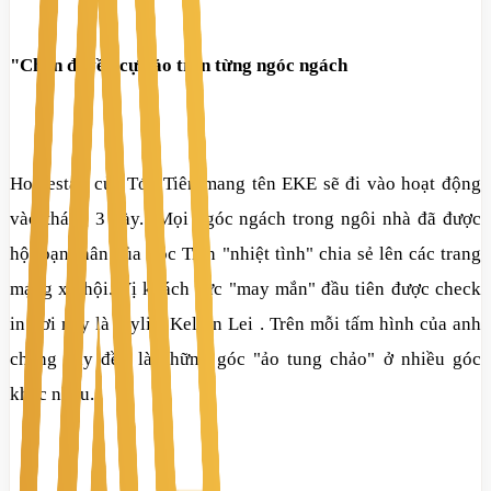
"Chốn đi về" cực ảo trên từng ngóc ngách
Homestay của Tóc Tiên mang tên EKE sẽ đi vào hoạt động
vào tháng 3 này. Mọi ngóc ngách trong ngôi nhà đã được
hội bạn thân của Tóc Tiên "nhiệt tình" chia sẻ lên các trang
mạng xã hội. Vị khách cực "may mắn" đầu tiên được check
in nơi này là Stylist Kelvin Lei . Trên mỗi tấm hình của anh
chàng này đều là những góc "ảo tung chảo" ở nhiều góc
khác nhau.