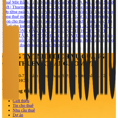
Thuê Mặt Bằng Kinh Doanh: Hướng Dẫn Từ A Đến Z Cho Người
Mới | Thuematbang.com.vn
Cách chọn mặt bằng kinh doanh phù
hợp từng ngành giúp tối ưu lợi nhuận
5 Lưu ý sống còn khi ký hợp
đồng thuê mặt bằng kinh doanh TP.HCM 2026
Chi phí thực tế khi
chọn cho thuê mặt bằng mở shop từ A-Z
Thuê kho gần cảng có lợi
thế gì cho logistics? Tối ưu chi phí và vận hành 2026
CHO THUÊ
VĂN PHÒNG CẦN THƠ – TÀI SẢN CHÍNH CHỦ VỊ TRÍ
TRUNG TÂM, DIỆN TÍCH LINH HOẠT
Đánh giá hạ tầng giao
thông kết nối KCN Hố Nai
Thuê kho cảng Hiệp Phước mang lại lợi
thế gì cho doanh nghiệp xuất nhập khẩu?
CÔNG TY TNHH DỊCH VỤ QUẢNG
CÁO THUEMATBANG.COM.VN
708-710-712 Cách Mạng Tháng 8, P. Tân Sơn Nhất, Q. Tân
Bình, TP. HCM
Về chúng tôi
Giới thiệu
Tin cho thuê
Nhu cầu thuê
Dự án