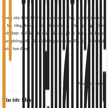
Trong nhà được bố trí rất nhiều view sống ảo như view nhìn
ra hồ, rừng thông, ô cửa hình tròn, … Khu vực ngủ và vệ
sinh được thiết kế với màu nâu của gỗ là chính, với không
gian phòng lớn, rất thích hợp cho cặp đôi, gia đình hoặc
nhóm bạn đông.
Nguồn ảnh: Internet
Tin tức khác