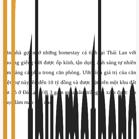
Căn nhà gợi nhớ những homestay cá tính tại Thái Lan với
khoảng giếng trời được ốp kính, tận dụng ánh sáng tự nhiên
làm sáng cả phía trong căn phòng. Ước tính giá trị của căn
biệt thự này lên đến 10 tỷ đồng và được đặt trên một khu đất
đắt đỏ ở Đà Lạt. Với 3 gam màu nâu, trắng và xám được lựa
chọn làm màu chủ đạo.