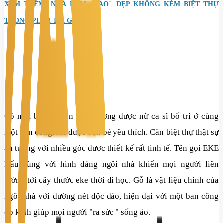
XEM THÊM: NHÀ HẺM "BAO" ĐẸP KHÔNG KÉM BIỆT THỰ
TRONG PHIM TẠI GÒ VẤP
Có một bể bơi trên sân thượng được nữ ca sĩ bố trí ở cùng
một ban công, rất được bạn bè yêu thích. Căn biệt thự thật sự
ấn tượng với nhiều góc đươc thiết kế rất tinh tế. Tên gọi EKE
Nấu cùng với hình dáng ngôi nhà khiến mọi người liên
tưởng tới cây thước eke thời đi học. Gỗ là vật liệu chính của
ngôi nhà với đường nét độc đáo, hiện đại với một ban công
ốp kính giúp mọi người "ra sức " sống ảo.