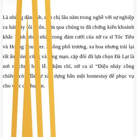
Là những đàn anh, đàn chị lâu năm trong nghề với sự nghiệp
ca hát đầy lôi cuốn, vừa qua chúng ta đã chứng kiến khoảnh
khắc hạnh phúc nhất trong đám cưới của nữ ca sĩ Tóc Tiên
và Hoàng Louliver. Không phô trương, xa hoa nhưng trái lại
rất ấm cúng cũng và lãng mạn, cặp đôi đã lựa chọn Đà Lạt là
nơi tổ chức hôn lễ. Thậm chí, nữ ca sĩ
“
Điệu nhảy cồng
chiên
”
còn đầu tư xây dựng hẳn một homestay để phục vụ
cho việc di chuyển.