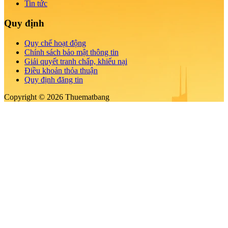
Tin tức
Quy định
Quy chế hoạt động
Chính sách bảo mật thông tin
Giải quyết tranh chấp, khiếu nại
Điều khoản thỏa thuận
Quy định đăng tin
Copyright © 2026 Thuematbang