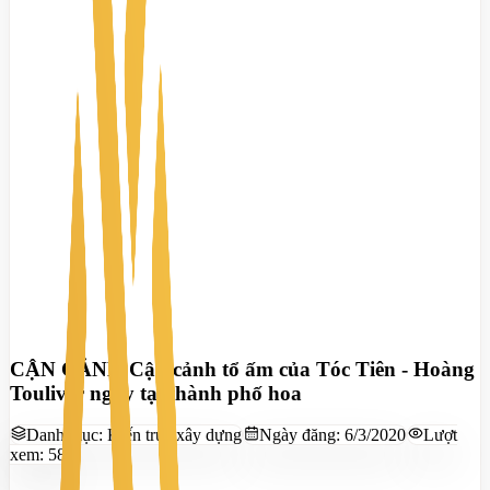
CẬN CẢNH Cận cảnh tổ ấm của Tóc Tiên - Hoàng
Touliver ngay tại thành phố hoa
Danh mục:
Kiến trúc xây dựng
Ngày đăng:
6/3/2020
Lượt
xem:
581