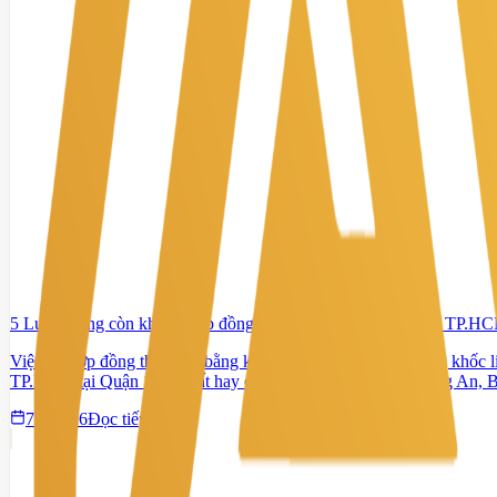
5 Lưu ý sống còn khi ký hợp đồng thuê mặt bằng kinh doanh TP.H
Việc ký hợp đồng thuê mặt bằng kinh doanh tại một thị trường khốc 
TP.HCM tại Quận 1 sầm uất hay các khu vực kho xưởng Long An, Bìn
7/4/2026
Đọc tiếp