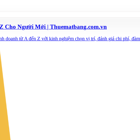
Z Cho Người Mới | Thuematbang.com.vn
doanh từ A đến Z với kinh nghiệm chọn vị trí, đánh giá chi phí, đàm 