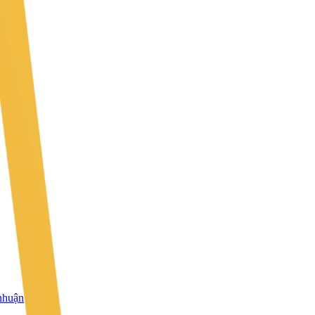
 nhuận