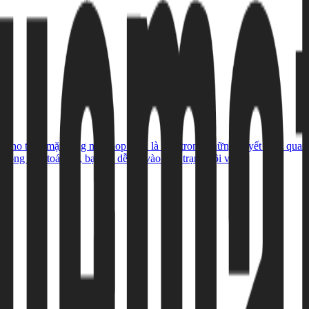
 cho thuê mặt bằng mở shop luôn là một trong những quyết định quan tr
ông tính toán kỹ, bạn rất dễ rơi vào tình trạng đội vốn.