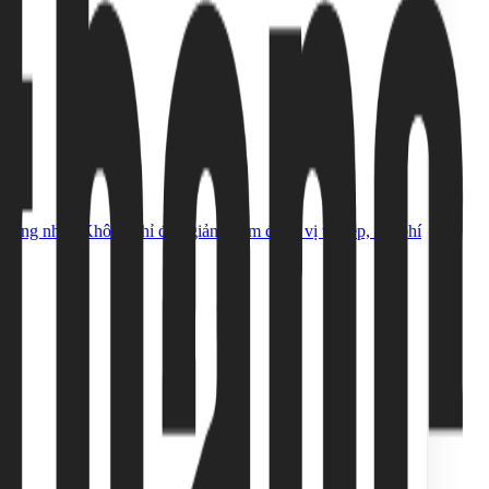
ọng nhất. Không chỉ đơn giản là tìm được vị trí đẹp, chi phí