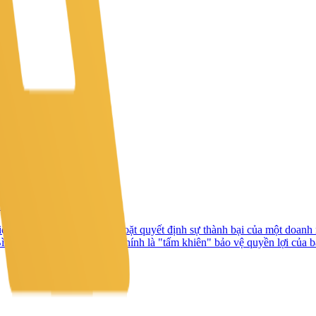
CM 2026
liệt như TP.HCM là bước ngoặt quyết định sự thành bại của một doanh
h Dương, bản hợp đồng chính là "tấm khiên" bảo vệ quyền lợi của b