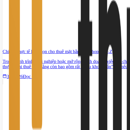
Chi phí thực tế khi chọn cho thuê mặt bằng mở shop từ A-Z
Trong hành trình khởi nghiệp hoặc mở rộng kinh doanh, việc lựa chọn
thực tế khi thuê mặt bằng còn bao gồm rất nhiều khoản “ẩn” mà nếu kh
3/4/2026
Đọc tiếp