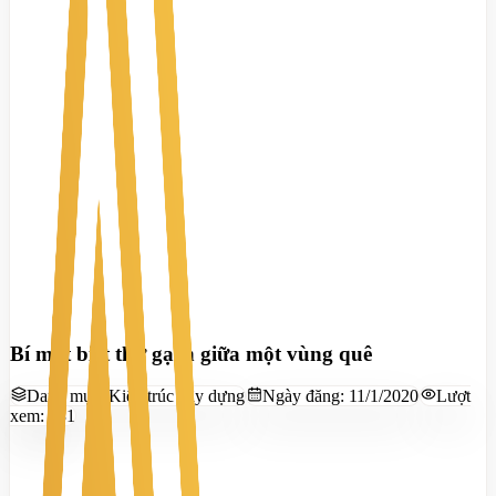
Bí mật biệt thự gạch giữa một vùng quê
Danh mục:
Kiến trúc xây dựng
Ngày đăng:
11/1/2020
Lượt
xem:
431