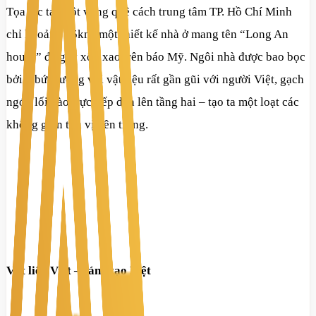
Tọa lạc tại một vùng quê cách trung tâm TP. Hồ Chí Minh
chỉ khoảng 45km, một thiết kế nhà ở mang tên “Long An
house” đã gây xôn xao trên báo Mỹ. Ngôi nhà được bao bọc
bởi 2 bức tường với vật liệu rất gần gũi với người Việt, gạch
ngói, lối vào trực tiếp dẫn lên tầng hai – tạo ta một loạt các
không gian thú vị bên trong.
Vật liệu Việt – sáng tạo Việt