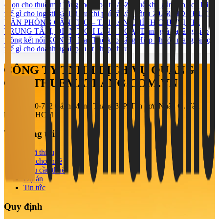
chọn cho thuê mặt bằng mở shop từ A-Z
Thuê kho gần cảng có lợi
thế gì cho logistics? Tối ưu chi phí và vận hành 2026
CHO THUÊ
VĂN PHÒNG CẦN THƠ – TÀI SẢN CHÍNH CHỦ VỊ TRÍ
TRUNG TÂM, DIỆN TÍCH LINH HOẠT
Đánh giá hạ tầng giao
thông kết nối KCN Hố Nai
Thuê kho cảng Hiệp Phước mang lại lợi
thế gì cho doanh nghiệp xuất nhập khẩu?
CÔNG TY TNHH DỊCH VỤ QUẢNG
CÁO THUEMATBANG.COM.VN
708-710-712 Cách Mạng Tháng 8, P. Tân Sơn Nhất, Q. Tân
Bình, TP. HCM
Về chúng tôi
Giới thiệu
Tin cho thuê
Nhu cầu thuê
Dự án
Tin tức
Quy định