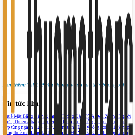
X
em thêm:
T
hiết kế Việt Nam gây xôn xao trên báo ngoài
Tin tức khác
Thuê Mặt Bằng Kinh Doanh: Hướng Dẫn Từ A Đến Z Cho Người
Mới | Thuematbang.com.vn
Cách chọn mặt bằng kinh doanh phù
hợp từng ngành giúp tối ưu lợi nhuận
5 Lưu ý sống còn khi ký hợp
đồng thuê mặt bằng kinh doanh TP.HCM 2026
Chi phí thực tế khi