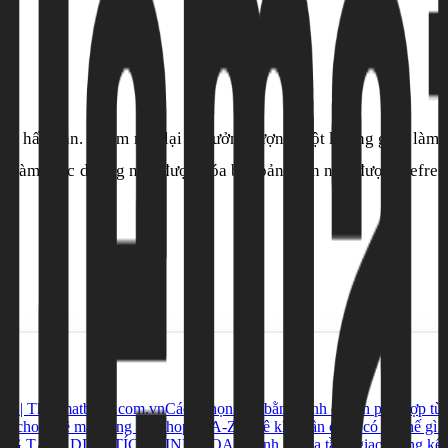
ng hấp dẫn. Nhắm mắt lại và tưởng tượng một không gian làm v
n bàn làm việc dường như được xóa bỏ, bản thân như được “refr
ới | Thuematbang.com.vn
Cách chọn mặt bằng kinh doanh phù hợp từn
họn cho thuê mặt bằng mở shop từ A-Z
Thuê kho gần cảng có lợi thế gì 
NG TÂM, DIỆN TÍCH LINH HOẠT
Đánh giá hạ tầng giao thông k