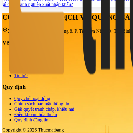
gì cho doanh nghiệp xuất nhập khẩu?
CÔNG TY TNHH DỊCH VỤ QUẢNG C
708-710-712 Cách Mạng Tháng 8, P. Tân Sơn Nhất, Q. Tân Bìn
Về chúng tôi
Giới thiệu
Tin cho thuê
Nhu cầu thuê
Dự án
Tin tức
Quy định
Quy chế hoạt động
Chính sách bảo mật thông tin
Giải quyết tranh chấp, khiếu nại
Điều khoản thỏa thuận
Quy định đăng tin
Copyright © 2026 Thuematbang