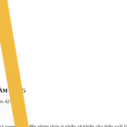
CẢM HỨNG
em:
427
 quen thuộc đến nhàm chán ít nhiều sẽ khiến cho hiệu suất làm