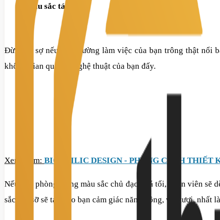
Màu sắc táo bạo
Đừng lo sợ nếu môi trường làm việc của bạn trông thật nổi b
không gian quá đổi nghệ thuật của bạn đấy.
Xem thêm:
BIOPHILIC DESIGN - PHONG CÁCH THIẾT 
Nếu văn phòng mang màu sắc chủ đạo quá tối, nhân viên sẽ dễ 
sắc sặc sỡ sẽ tạo cho bạn cảm giác năng động, vui tươi, nhất l