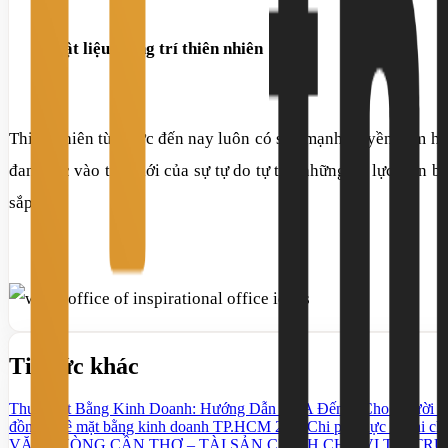
Vật liệu trang trí thiên nhiên
Thiên nhiên từ trước đến nay luôn có sức mạnh truyền cảm hứ
đang lạc vào thế giới của sự tự do tự tại, những áp lực trê
sắp tới.
Tin tức khác
Thuê Mặt Bằng Kinh Doanh: Hướng Dẫn Từ A Đến Z Cho Người M
đồng thuê mặt bằng kinh doanh TP.HCM 2026
Chi phí thực tế khi c
VĂN PHÒNG CẦN THƠ – TÀI SẢN CHÍNH CHỦ VỊ TRÍ TRU