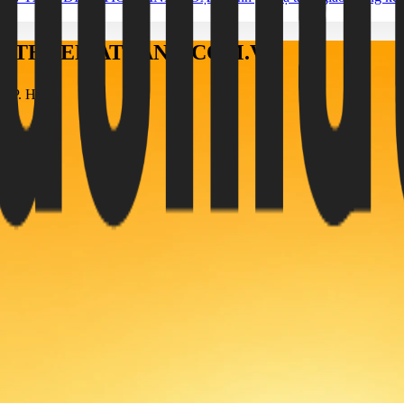
ÁO THUEMATBANG.COM.VN
h, TP. HCM