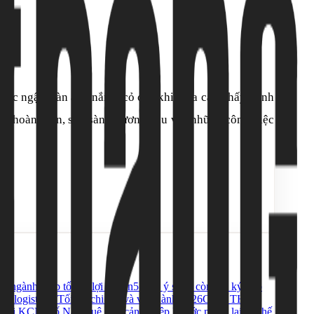
iệc ngập tràn ánh nắng, cỏ cây khiến ta cảm thấy mình
esh” hoàn toàn, sẵn sàng đương đầu với những công việc
g ngành giúp tối ưu lợi nhuận
5 Lưu ý sống còn khi ký hợp
cho logistics? Tối ưu chi phí và vận hành 2026
CHO THUÊ
ết nối KCN Hố Nai
Thuê kho cảng Hiệp Phước mang lại lợi thế