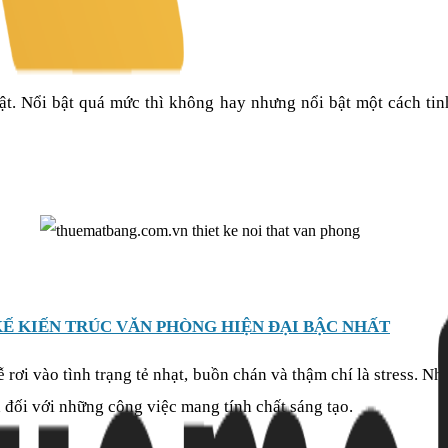
ật. Nổi bật quá mức thì không hay nhưng nổi bật một cách tinh
KẾ KIẾN TRÚC VĂN PHÒNG HIỆN ĐẠI BẬC NHẤT
rơi vào tình trạng tẻ nhạt, buồn chán và thậm chí là stress. N
à đối với những công việc mang tính chất sáng tạo.