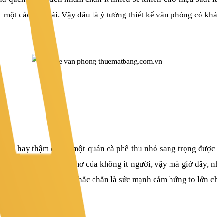
c một cách uể oải. Vậy đâu là ý tưởng thiết kế văn phòng có k
ịn xò hay thậm chí là một quán cà phê thu nhỏ sang trọng được
ious” chắc hẳn là ước mơ của không ít người, vậy mà giờ đây, 
an thư giản tuyệt vời chắc chắn là sức mạnh cảm hứng to lớn c