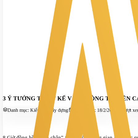
3 Ý TƯỞNG THIẾT KẾ VĂN PHÒNG TRUYỀN 
Danh mục:
Kiến trúc xây dựng
Ngày đăng:
18/2/2020
Lượt x
8 Giờ đồng hồ “chôn chân” trong một không gian làm việc quá