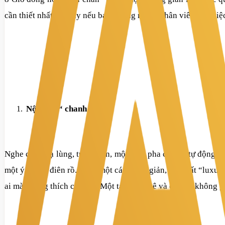
cần thiết nhất lúc này nếu bạn không muốn nhân viên làm việ
Nội thất “ chanh xả”
Nghe có vẻ lạ lùng, tuy nhiên, một máy pha cà phê tự động x
một ý tưởng điên rồ. Nghĩ một cách đơn giản, nội thất “luxur
ai mà không thích cơ chứ? Một tách cà phê và cả một không gi