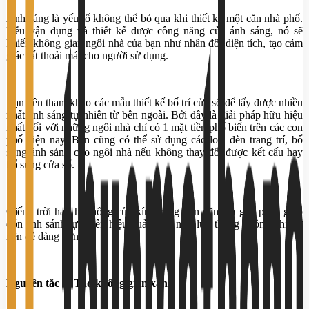
Ánh sáng là yếu tố không thể bỏ qua khi thiết kế một căn nhà phố.
Nếu vận dụng và thiết kế được công năng của ánh sáng, nó sẽ
khiến không gian ngôi nhà của bạn như nhân đôi diện tích, tạo cảm
giác rất thoải mái cho người sử dụng.
Bạn nên tham khảo các mẫu thiết kế bố trí cửa sổ để lấy được nhiều
nhất ánh sáng tự nhiên từ bên ngoài. Bởi đây là giải pháp hữu hiệu
nhất đối với những ngôi nhà chỉ có 1 mặt tiền phố biến trên các con
phố hiện nay. Bạn cũng có thể sử dụng các loại đèn trang trí, bổ
sung ánh sáng cho ngôi nhà nếu không thay đổi được kết cấu hay
bổ sung cửa sổ.
Giếng trời hay hệ thống cửa kính rộng hơn cũng là giải pháp giúp
đón ánh sánh tự nhiên hiệu quả cũng như lưu thông không khí trở
nên dễ dàng hơn.
Nguyên tắc 5: Tạo không gian xanh