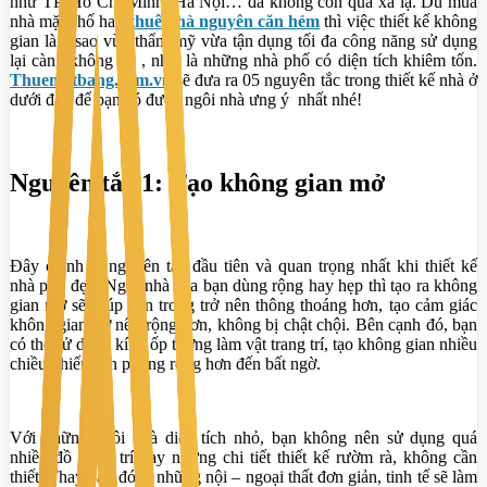
như TP. Hồ Chí Minh, Hà Nội… đã không còn quá xa lạ. Dù mua
nhà mặt phố hay
thuê nhà nguyên căn hẻm
thì việc thiết kế không
gian làm sao vừa thẩm mỹ vừa tận dụng tối đa công năng sử dụng
lại càng không dễ , nhất là những nhà phố có diện tích khiêm tốn.
Thuematbang.com.vn
sẽ đưa ra 05 nguyên tắc trong thiết kế nhà ở
dưới đây để bạn có được ngôi nhà ưng ý nhất nhé!
Nguyên tắc 1: Tạo không gian mở
Đây chính là nguyên tắc đầu tiên và quan trọng nhất khi thiết kế
nhà phố đẹp. Ngôi nhà của bạn dùng rộng hay hẹp thì tạo ra không
gian mở sẽ giúp bên trong trở nên thông thoáng hơn, tạo cảm giác
không gian trở nên rộng hơn, không bị chật chội. Bên cạnh đó, bạn
có thể sử dụng kính ốp tường làm vật trang trí, tạo không gian nhiều
chiều khiến căn phòng rộng hơn đến bất ngờ.
Với những ngôi nhà diện tích nhỏ, bạn không nên sử dụng quá
nhiều đồ trang trí hay những chi tiết thiết kế rườm rà, không cần
thiết. Thay vào đó là những nội – ngoại thất đơn giản, tinh tế sẽ làm