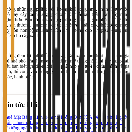
Không những giúp điều hòa không khí trong lành, những khu vườn
nhỏ hay cây xanh sẽ giúp cho ngôi nhà bạn thêm tràn đầy năng
lượng hơn. Bạn có thể tận dụng những không gian nhỏ như bệ cửa
sổ, sân thượng, ban công để treo một vài chậu cây, thiết kế giàn leo
hay hòn non bộ nếu diện tích nhà không cho phép sử dụng quá
nhiều cho cây xanh.
Không đem lại tính thẩm mỹ cao, cây xanh còn được rất nhiều gia
chủ nhà phố lựa chọn bởi mặt thẩm mỹ trong mỗi loại cây mang lại.
Nếu bạn biết lựa chọn loại cây phù hợp với tuổi tác của mình và gia
đình, thì công việc sẽ ngày càng thuận lợi, thăng tiến, gia đình sức
khỏe, hạnh phúc.
Tin tức khác
Thuê Mặt Bằng Kinh Doanh: Hướng Dẫn Từ A Đến Z Cho Người
Mới | Thuematbang.com.vn
Cách chọn mặt bằng kinh doanh phù
hợp từng ngành giúp tối ưu lợi nhuận
5 Lưu ý sống còn khi ký hợp