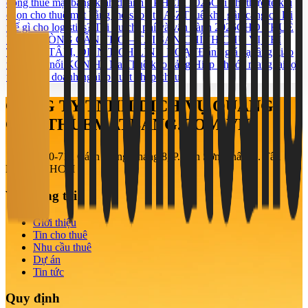
đồng thuê mặt bằng kinh doanh TP.HCM 2026
Chi phí thực tế khi
chọn cho thuê mặt bằng mở shop từ A-Z
Thuê kho gần cảng có lợi
thế gì cho logistics? Tối ưu chi phí và vận hành 2026
CHO THUÊ
VĂN PHÒNG CẦN THƠ – TÀI SẢN CHÍNH CHỦ VỊ TRÍ
TRUNG TÂM, DIỆN TÍCH LINH HOẠT
Đánh giá hạ tầng giao
thông kết nối KCN Hố Nai
Thuê kho cảng Hiệp Phước mang lại lợi
thế gì cho doanh nghiệp xuất nhập khẩu?
CÔNG TY TNHH DỊCH VỤ QUẢNG
CÁO THUEMATBANG.COM.VN
708-710-712 Cách Mạng Tháng 8, P. Tân Sơn Nhất, Q. Tân
Bình, TP. HCM
Về chúng tôi
Giới thiệu
Tin cho thuê
Nhu cầu thuê
Dự án
Tin tức
Quy định