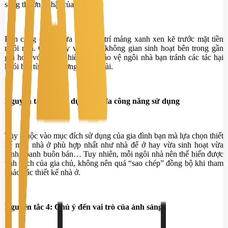
sống thường nhật của gia đình.
Bạn cũng có thể lựa chọn bố trí mảng xanh xen kẽ trước mặt tiền
ngôi nhà. Cách này vừa giúp không gian sinh hoạt bên trong gần
gũi hơn với thiện nhiên vừa bảo vệ ngôi nhà bạn tránh các tác hại
khói bụi từ môi trường bên ngoài.
Nguyên tắc 3: Tận dụng đối đa công năng sử dụng
Tùy thuộc vào mục đích sử dụng của gia đình bạn mà lựa chọn thiết
kế mẫu nhà ở phù hợp nhất như nhà để ở hay vừa sinh hoạt vừa
kinh doanh buôn bán… Tuy nhiên, mỗi ngôi nhà nên thể hiển được
tính cách của gia chủ, không nên quá “sao chép” đồng bộ khi tham
khảo các thiết kế nhà ở.
Nguyên tắc 4: Chú ý đến vai trò của ánh sáng