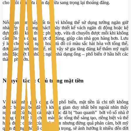
cho ngôi nhà vừa hiện đại vừa sang trọng lại thoáng đãng.
Nếu bạn cảm thấy bất tiện vì không thể sử dụng tường ngăn giữ
nhà bếp với phòng khách, hãy thiết kế vách ngăn di động hoặc kệ
đựng đồ có kích thước phù hợp, vừa di chuyển được mỗi khi không
cần đến vừa đựng được đồ dùng, giúp căn nhà gọn hàng hơn. Lưu
ý lựa chọn vách ngăn hoặc tủ đồ có màu sắc hài hòa với tổng thể,
đơn giản nhưng tinh tế, như vậy sẽ gia tăng đáng kể thẩm mỹ ngôi
nhà, đặc biệt là những ngôi nhà dạng ống – phổ biến ở hầu hết các
thành phố lớn.
Nguyên tắc 2: Chú trọng mặt tiền
Với kiểu nhà phố dạng ống phổ biến, mặt tiền là chi tiết không
được bỏ qua bởi đây là không gian duy nhất bên ngoài nhìn thấy
ngôi nhà của bạn, các mặt khác đã bị “bao quanh” bởi vô số nhà ở
tương tự. Hãy lựa chọn màu sắc tổng thể sáng tạo, riêng biệt và thể
hiện được cá tính của chủ nhân nhưng đừng quá phản cảm, bởi mỹ
quan đường phố vô cùng quan trọng, sẽ ảnh hưởng ít nhiều đến đời