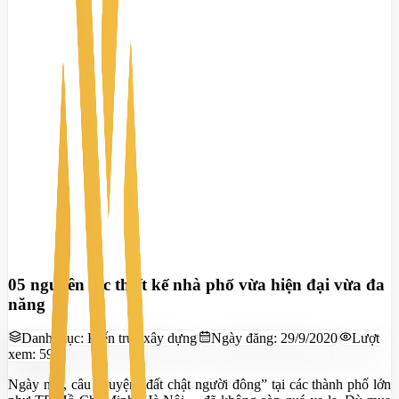
05 nguyên tắc thiết kế nhà phố vừa hiện đại vừa đa
năng
Danh mục:
Kiến trúc xây dựng
Ngày đăng:
29/9/2020
Lượt
xem:
593
Ngày nay, câu chuyện “đất chật người đông” tại các thành phố lớn