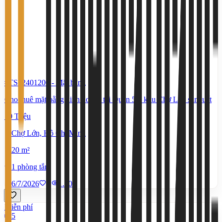
#TS52401200
-
Mặt bằng
Cho thuê mặt bằng kinh doanh tại Quận 5 – khu Chợ Lớn sầm uất
10 Triệu
Chợ Lớn, Hồ Chí Minh
20 m²
1 phòng tắm
6/7/2026
0
|
1.406
Miễn phí
5