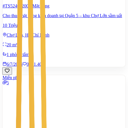
#TS52401200
-
Mặt bằng
Cho thuê mặt bằng kinh doanh tại Quận 5 – khu Chợ Lớn sầm uất
10 Triệu
Chợ Lớn, Hồ Chí Minh
20 m²
1 phòng tắm
6/7/2026
0
|
1.406
Miễn phí
5