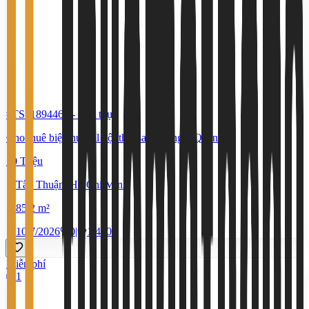
#TS71894465
-
Biệt thự
Cho thuê biệt thự full nội thất sang trọng ở Quận 7
50 Triệu
Tân Thuận, Hồ Chí Minh
85,2 m²
10/7/2026
0
|
1.410
Miễn phí
1