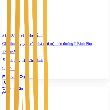
#TS90751791
-
Mặt bằng
Cho thuê nguyên căn nhà mới mặt tiền đường P Bình Phú
120 Triệu
Bình Phú, Hồ Chí Minh
850 m²
9/7/2026
0
|
1.396
Tiêu chuẩn
5