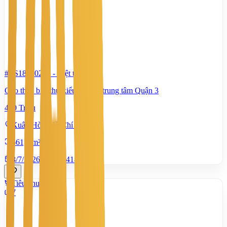
#TS18680240
-
Biệt thự
Cho thuê biệt thự kiểu Pháp ở trung tâm Quận 3
480 Triệu
Xuân Hòa, Hồ Chí Minh
661,5 m²
8/7/2026
0
|
1.418
Tiêu chuẩn
7