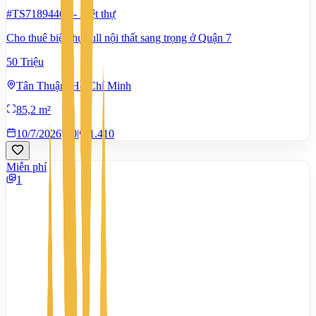
#TS71894465
-
Biệt thự
Cho thuê biệt thự full nội thất sang trọng ở Quận 7
50 Triệu
Tân Thuận, Hồ Chí Minh
85,2 m²
10/7/2026
0
|
1.410
Miễn phí
1