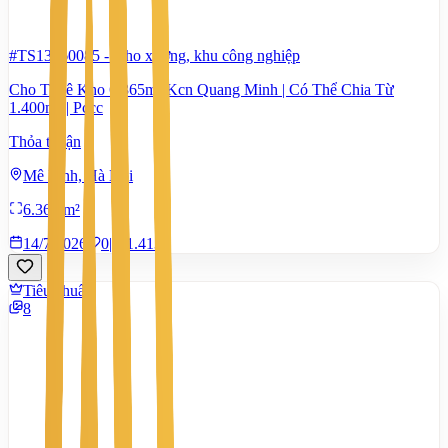
#TS13260085
-
Kho xưởng, khu công nghiệp
Cho Thuê Kho 6.365m² Kcn Quang Minh | Có Thể Chia Từ
1.400m² | Pccc
Thỏa thuận
Mê Linh, Hà Nội
6.365 m²
14/7/2026
0
|
1.413
Tiêu chuẩn
8