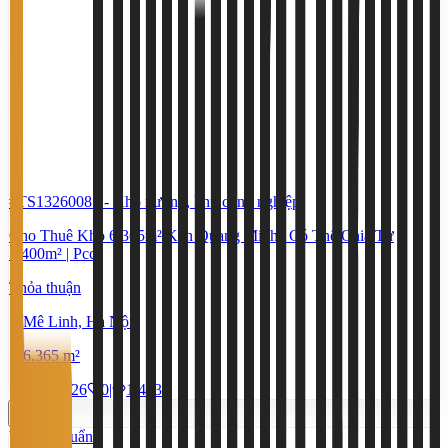
#TS13260085
-
Kho xưởng, khu công nghiệp
Cho Thuê Kho 6.365m² Kcn Quang Minh | Có Thể Chia Từ
1.400m² | Pccc
Thỏa thuận
Mê Linh, Hà Nội
6.365 m²
14/7/2026
0
|
1.413
Tiêu chuẩn