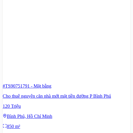
#TS90751791
-
Mặt bằng
Cho thuê nguyên căn nhà mới mặt tiền đường P Bình Phú
120 Triệu
Bình Phú, Hồ Chí Minh
850 m²