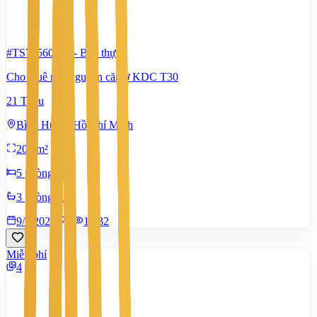
#TS70560006
-
Biệt thự
Cho thuê nhà nguyên căn ở KDC T30
21 Triệu
Bình Hưng, Hồ Chí Minh
200 m²
5 phòng ngủ
3 phòng tắm
9/7/2026
0
|
1.432
Miễn phí
4