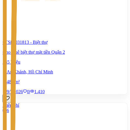
#TS80031813
-
Biệt thự
Cho thuê biệt thự mặt tiền Quận 2
145 Triệu
An Khánh, Hồ Chí Minh
480 m²
9/7/2026
0
|
1.410
Miễn phí
6