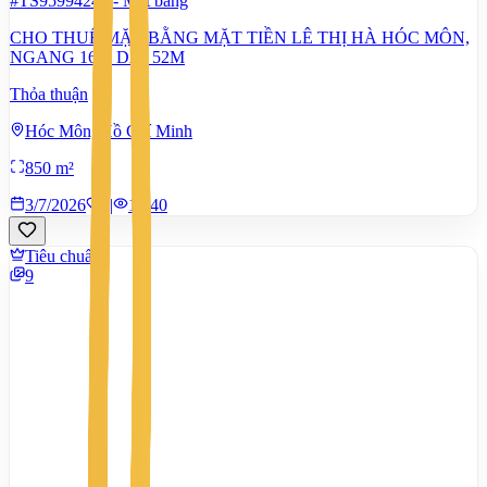
#TS95994241
-
Mặt bằng
CHO THUÊ MẶT BẰNG MẶT TIỀN LÊ THỊ HÀ HÓC MÔN,
NGANG 16M DÀI 52M
Thỏa thuận
Hóc Môn, Hồ Chí Minh
850 m²
3/7/2026
0
|
1.440
Tiêu chuẩn
9