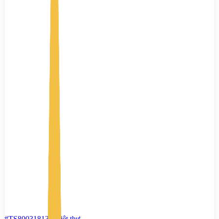
#TS80031813
-
Biệt thự