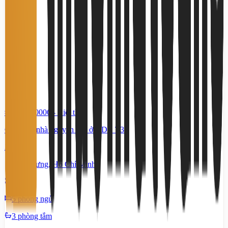
#TS70560006
-
Biệt thự
Cho thuê nhà nguyên căn ở KDC T30
21 Triệu
Bình Hưng, Hồ Chí Minh
200 m²
5 phòng ngủ
3 phòng tắm