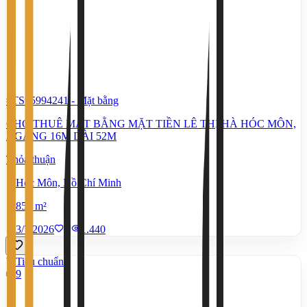
#TS95994241
-
Mặt bằng
CHO THUÊ MẶT BẰNG MẶT TIỀN LÊ THỊ HÀ HÓC MÔN,
NGANG 16M DÀI 52M
Thỏa thuận
Hóc Môn, Hồ Chí Minh
850 m²
3/7/2026
0
|
1.440
Tiêu chuẩn
9