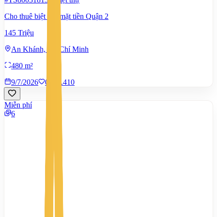
Cho thuê biệt thự mặt tiền Quận 2
145 Triệu
An Khánh, Hồ Chí Minh
480 m²
9/7/2026
0
|
1.410
Miễn phí
6