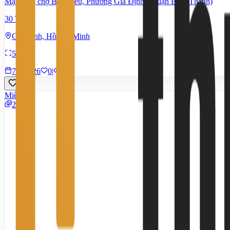
Mặt bằng chợ Bà Chiểu, Phường Gia Định ( Quận Bình Thạnh)
30 Triệu
Gia Định, Hồ Chí Minh
54 m²
7/8/2026
0
|
14
Miễn phí
2