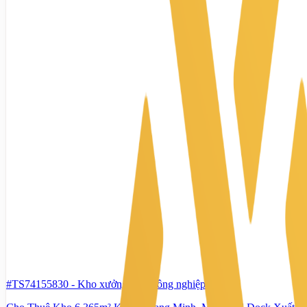
#TS74155830
-
Kho xưởng, khu công nghiệp