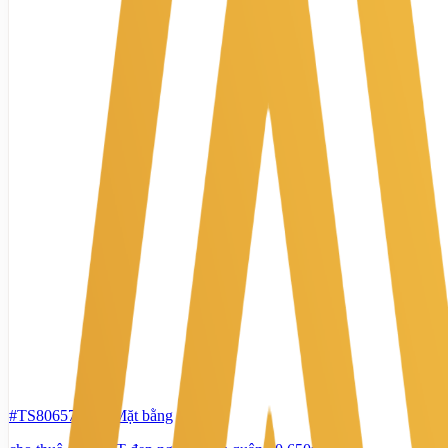
#TS80657122
-
Mặt bằng