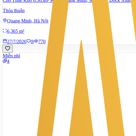
Cho Thuê Kho 6.365m² KCN Quang Minh, Mê Linh | Dock Xuất N
Thỏa thuận
Quang Minh, Hà Nội
6,365 m²
27/7/2026
0
|
770
Miễn phí
4