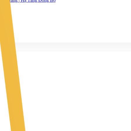
hập Hàng | Hạ Tầng Đồng Bộ