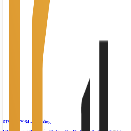
#TS90147964
-
Mặt bằng