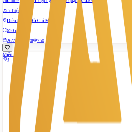
cho thuê góc 2MT đẹp ngang 14m quận 10 650m2
255 Triệu
Diên Hồng, Hồ Chí Minh
650 m²
26/7/2026
0
|
750
Miễn phí
3