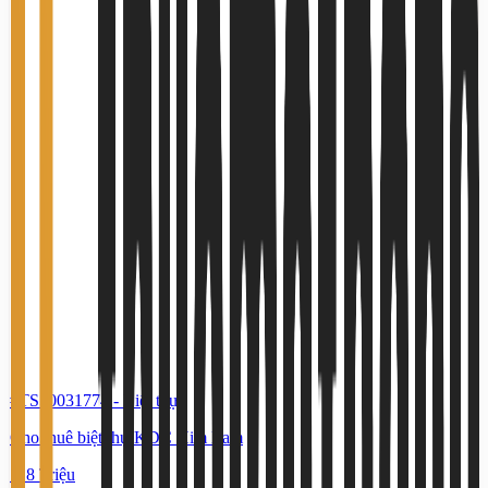
#TS50031774
-
Biệt thự
Cho thuê biệt thự KDC Him Lam
118 Triệu