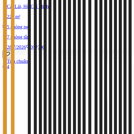
Cát Lái, Hồ Chí Minh
220 m²
5 phòng ngủ
7 phòng tắm
28/7/2026
0
|
700
Tiêu chuẩn
4