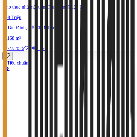
Cho thuê nhà mặt tiền Trung tâm Quận 1
158 Triệu
Tân Định, Hồ Chí Minh
168 m²
7/7/2026
0
|
1.579
Tiêu chuẩn
8