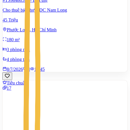
#TS98486592
-
Biệt thự
Cho thuê biệt thự KDC Nam Long
45 Triệu
Phước Long, Hồ Chí Minh
180 m²
3 phòng ngủ
4 phòng tắm
8/7/2026
0
|
1.545
Tiêu chuẩn
17