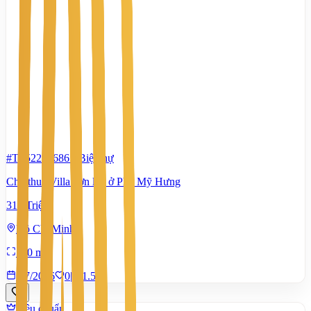
#TS52270686
-
Biệt thự
Cho thuê Villa đơn lập ở Phú Mỹ Hưng
315 Triệu
Hồ Chí Minh
580 m²
7/7/2026
0
|
1.530
Tiêu chuẩn