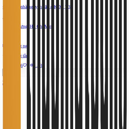
Cho thuê nhà nguyên căn ở KDC T30
21 Triệu
Bình Hưng, Hồ Chí Minh
200 m²
5 phòng ngủ
3 phòng tắm
9/7/2026
0
|
1.533
Miễn phí
3