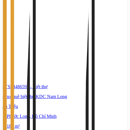
#TS98486592
-
Biệt thự
Cho thuê biệt thự KDC Nam Long
45 Triệu
Phước Long, Hồ Chí Minh
180 m²