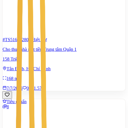
#TS51673280
-
Biệt thự
Cho thuê nhà mặt tiền Trung tâm Quận 1
158 Triệu
Tân Định, Hồ Chí Minh
168 m²
7/7/2026
0
|
1.579
Tiêu chuẩn
8