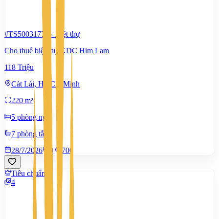
#TS50031774
-
Biệt thự
Cho thuê biệt thự KDC Him Lam
118 Triệu
Cát Lái, Hồ Chí Minh
220 m²
5 phòng ngủ
7 phòng tắm
28/7/2026
0
|
700
Tiêu chuẩn
4