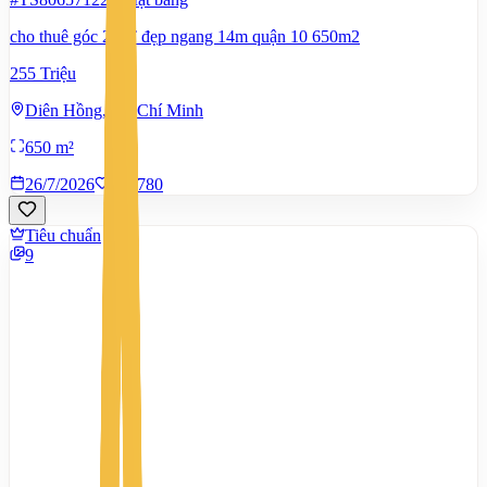
cho thuê góc 2MT đẹp ngang 14m quận 10 650m2
255 Triệu
Diên Hồng, Hồ Chí Minh
650 m²
26/7/2026
0
|
780
Tiêu chuẩn
9