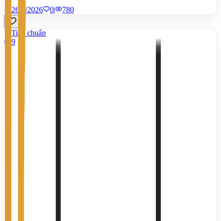
26/7/2026
0
|
780
Tiêu chuẩn
9