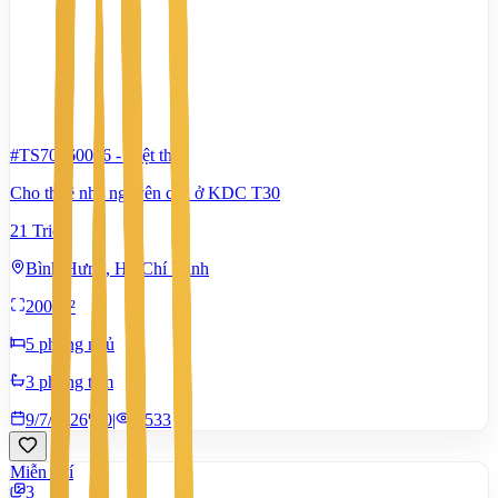
#TS70560006
-
Biệt thự
Cho thuê nhà nguyên căn ở KDC T30
21 Triệu
Bình Hưng, Hồ Chí Minh
200 m²
5 phòng ngủ
3 phòng tắm
9/7/2026
0
|
1.533
Miễn phí
3