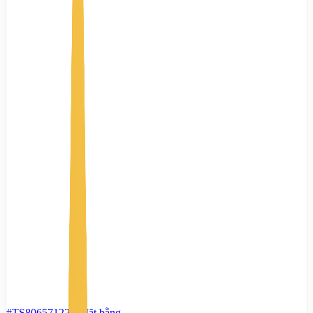
#TS80657122
-
Mặt bằng