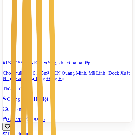
#TS74155830
-
Kho xưởng, khu công nghiệp
Cho Thuê Kho 6.365m² KCN Quang Minh, Mê Linh | Dock Xuất
Nhập Hàng | Hạ Tầng Đồng Bộ
Thỏa thuận
Quang Minh, Hà Nội
6,365 m²
27/7/2026
0
|
805
Tiêu chuẩn