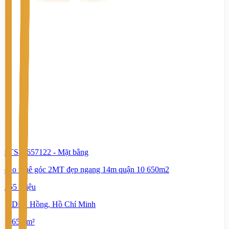
#TS80657122
-
Mặt bằng
cho thuê góc 2MT đẹp ngang 14m quận 10 650m2
255 Triệu
Diên Hồng, Hồ Chí Minh
650 m²