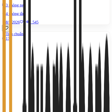
3 phòng ngủ
4 phòng tắm
8/7/2026
0
|
1.545
Tiêu chuẩn
17