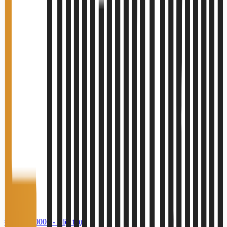
#TS70560006
-
Biệt thự