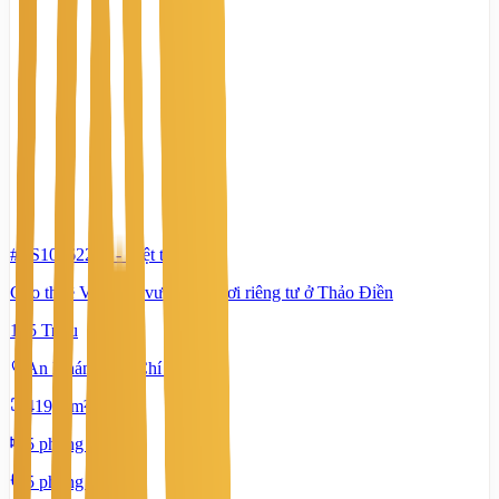
#TS10662288
-
Biệt thự
Cho thuê Villa sân vườn - hồ bơi riêng tư ở Thảo Điền
105 Triệu
An Khánh, Hồ Chí Minh
419,8 m²
5 phòng ngủ
5 phòng tắm