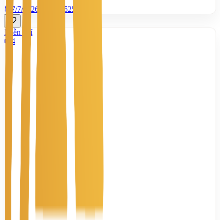
7/7/2026
0
|
1.525
Miễn phí
4