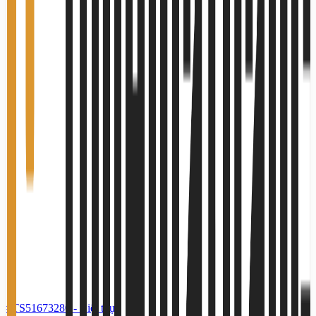
#TS51673280
-
Biệt thự