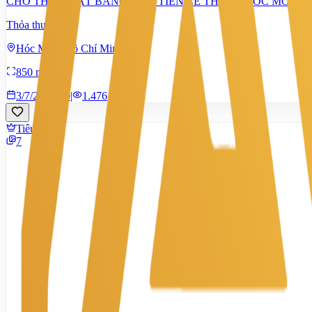
CHO THUÊ MẶT BẰNG MẶT TIỀN LÊ THỊ HÀ HÓC MÔN, N
Thỏa thuận
Hóc Môn, Hồ Chí Minh
850 m²
3/7/2026
0
|
1.476
Tiêu chuẩn
7