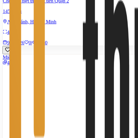
Cho thuê biệt thự mặt tiền Quận 2
145 Triệu
An Khánh, Hồ Chí Minh
480 m²
9/7/2026
0
|
1.450
Miễn phí
4