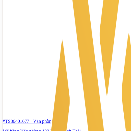
#TS86401677
-
Văn phòng