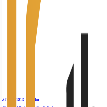
#TS80031813
-
Biệt thự