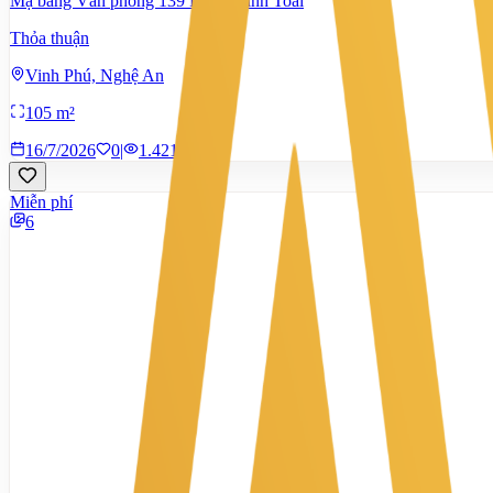
Mặ bằng Văn phòng 139 Phạm Đình Toái
Thỏa thuận
Vinh Phú, Nghệ An
105 m²
16/7/2026
0
|
1.421
Miễn phí
6