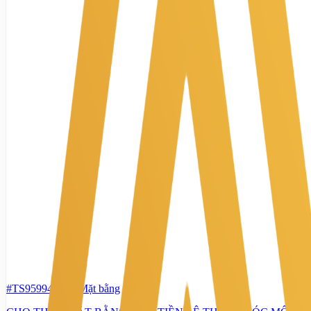
#TS95994241
-
Mặt bằng