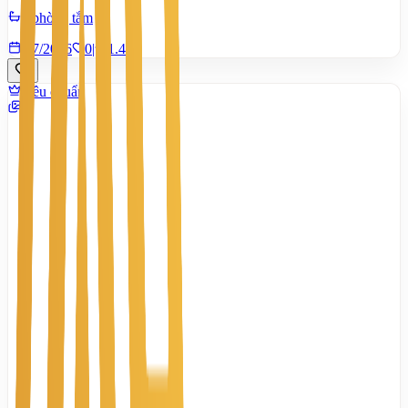
4 phòng tắm
8/7/2026
0
|
1.413
Tiêu chuẩn
7