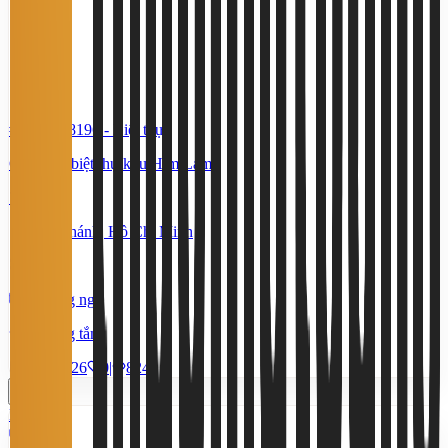
#TS39748196
-
Biệt thự
Cho thuê biệt thự khu Him Lam
70 Triệu
Bình Chánh, Hồ Chí Minh
250 m²
6 phòng ngủ
6 phòng tắm
24/7/2026
0
|
824
Miễn phí
2