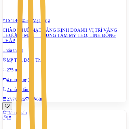
#TS41466053
-
Mặt bằng
CHÀO THUÊ MẶT BẰNG KINH DOANH VỊ TRÍ VÀNG
THƯƠNG MẠI — TRUNG TÂM MỸ THO, TỈNH ĐỒNG
THÁP
Thỏa thuận
Mỹ Tho, Đồng Tháp
275 m²
4 phòng ngủ
2 phòng tắm
27/7/2026
0
|
686
Tiêu chuẩn
15