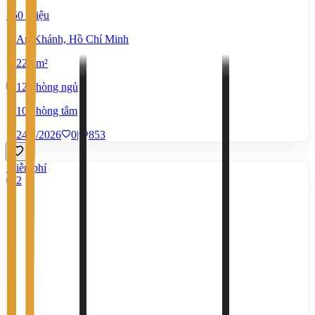
150 Triệu
An Khánh, Hồ Chí Minh
220 m²
12 phòng ngủ
10 phòng tắm
24/7/2026
0
|
853
Miễn phí
2