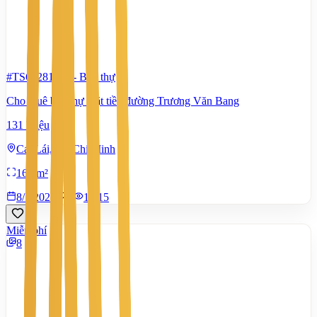
#TS61281194
-
Biệt thự
Cho thuê biệt thự mặt tiền đường Trương Văn Bang
131 Triệu
Cát Lái, Hồ Chí Minh
160 m²
8/7/2026
0
|
1.515
Miễn phí
8