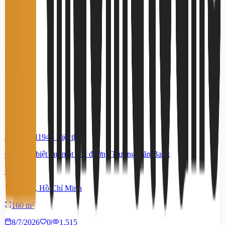
#TS61281194
-
Biệt thự
Cho thuê biệt thự mặt tiền đường Trương Văn Bang
131 Triệu
Cát Lái, Hồ Chí Minh
160 m²
8/7/2026
0
|
1.515