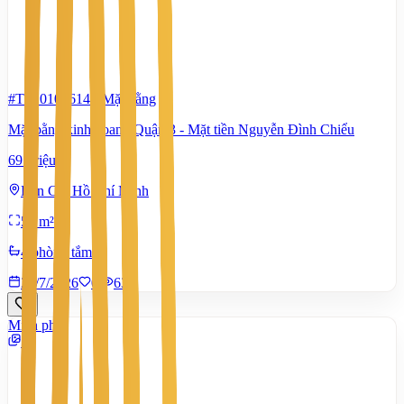
#TS10102614
-
Mặt bằng
Mặt bằng kinh doanh Quận 3 - Mặt tiền Nguyễn Đình Chiểu
69 Triệu
Bàn Cờ, Hồ Chí Minh
52 m²
4 phòng tắm
29/7/2026
0
|
635
Miễn phí
1