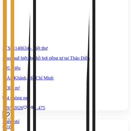
#TS51140634
-
Biệt thự
Cho thuê biệt thự hồ bơi riêng tư tại Thảo Điền
105 Triệu
An Khánh, Hồ Chí Minh
300 m²
4 phòng ngủ
9/7/2026
0
|
1.475
Miễn phí
18