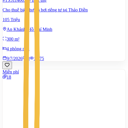
#TS51140634
-
Biệt thự
Cho thuê biệt thự hồ bơi riêng tư tại Thảo Điền
105 Triệu
An Khánh, Hồ Chí Minh
300 m²
4 phòng ngủ
9/7/2026
0
|
1.475
Miễn phí
18