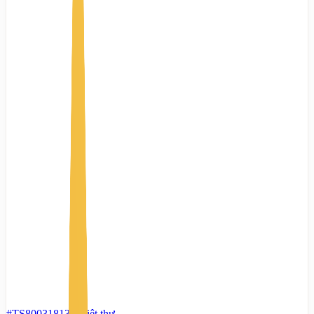
#TS80031813
-
Biệt thự