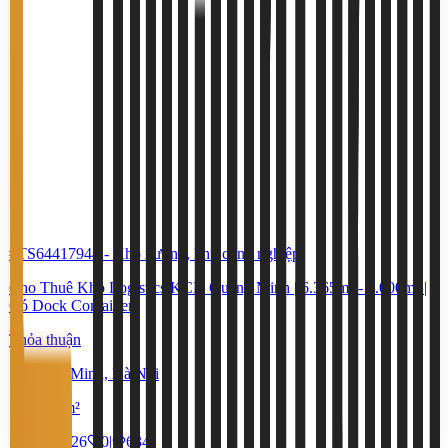
#TS64417944
-
Kho xưởng, khu công nghiệp
Cho Thuê Kho Logistics KCN Quang Minh | 6.365m² - 9.000m² |
Có Dock Container
Thỏa thuận
Quang Minh, Hà Nội
6,365 m²
29/7/2026
0
|
634