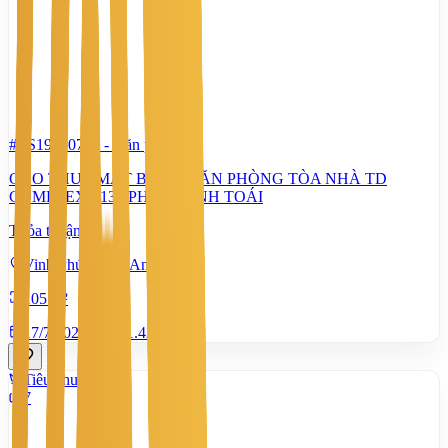
#TS19280727
-
Văn phòng
CHO THUÊ MẶT BẰNG VĂN PHÒNG TÒA NHÀ TD
COMPLEX - 139 PHẠM ĐÌNH TOÁI
Thỏa thuận
Vinh Phú, Nghệ An
105 m²
17/7/2026
0
|
1.420
Tiêu chuẩn
7