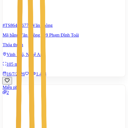
#TS86401677
-
Văn phòng
Mặ bằng Văn phòng 139 Phạm Đình Toái
Thỏa thuận
Vinh Phú, Nghệ An
105 m²
16/7/2026
0
|
1.458
Miễn phí
2