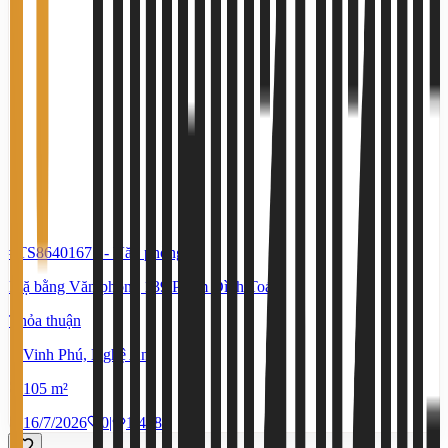
#TS86401677
-
Văn phòng
Mặ bằng Văn phòng 139 Phạm Đình Toái
Thỏa thuận
Vinh Phú, Nghệ An
105 m²
16/7/2026
0
|
1.458