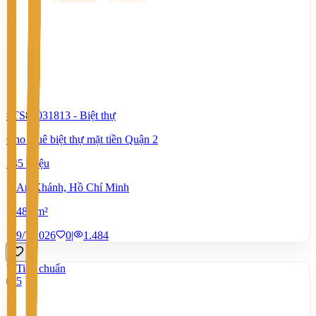
#TS80031813
-
Biệt thự
Cho thuê biệt thự mặt tiền Quận 2
145 Triệu
An Khánh, Hồ Chí Minh
480 m²
9/7/2026
0
|
1.484
Tiêu chuẩn
5