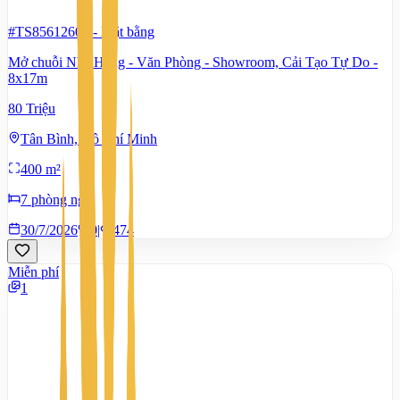
#TS85612609
-
Mặt bằng
Mở chuỗi Nhà Hàng - Văn Phòng - Showroom, Cải Tạo Tự Do -
8x17m
80 Triệu
Tân Bình, Hồ Chí Minh
400 m²
7 phòng ngủ
30/7/2026
0
|
474
Miễn phí
1