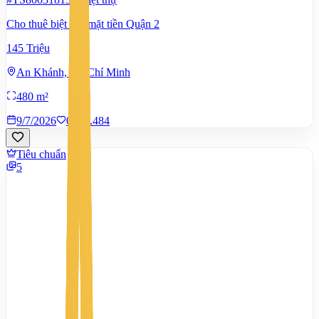
Cho thuê biệt thự mặt tiền Quận 2
145 Triệu
An Khánh, Hồ Chí Minh
480 m²
9/7/2026
0
|
1.484
Tiêu chuẩn
5