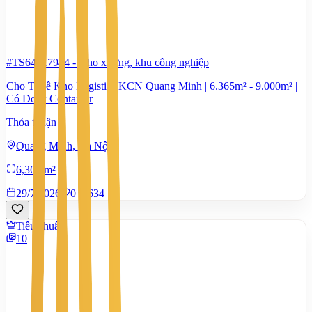
#TS64417944
-
Kho xưởng, khu công nghiệp
Cho Thuê Kho Logistics KCN Quang Minh | 6.365m² - 9.000m² |
Có Dock Container
Thỏa thuận
Quang Minh, Hà Nội
6,365 m²
29/7/2026
0
|
634
Tiêu chuẩn
10