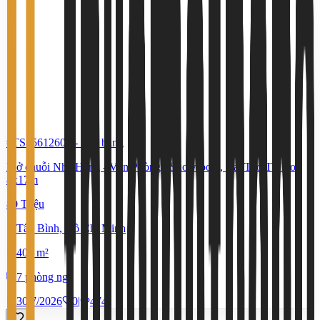
#TS85612609
-
Mặt bằng
Mở chuỗi Nhà Hàng - Văn Phòng - Showroom, Cải Tạo Tự Do -
8x17m
80 Triệu
Tân Bình, Hồ Chí Minh
400 m²
7 phòng ngủ
30/7/2026
0
|
474