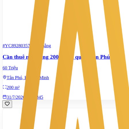
#YC89280357
-
Mặt bằng
Cần thuê mặt bằng 200m2 tại quận Tân Phú
60 Triệu
Tân Phú, Hồ Chí Minh
200 m²
31/7/2026
0
|
345