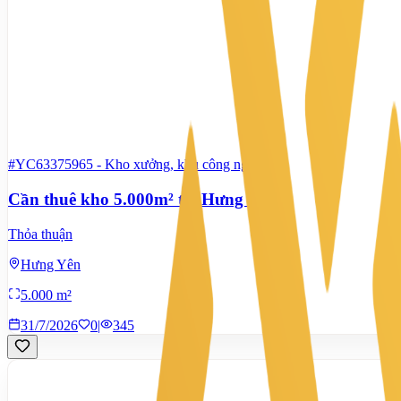
#YC63375965
-
Kho xưởng, khu công nghiệp
Cần thuê kho 5.000m² tại Hưng Yên
Thỏa thuận
Hưng Yên
5.000 m²
31/7/2026
0
|
345