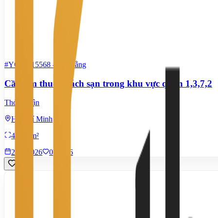
#YC60315568
-
Mặt bằng
Cần tìm thuê khách sạn trong khu vực quận 1,3,7,2
Thỏa thuận
Hồ Chí Minh
4.000 m²
28/7/2026
0
|
496