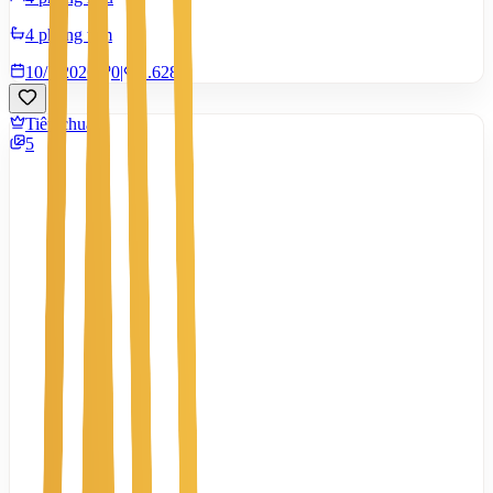
4 phòng tắm
10/7/2026
0
|
1.628
Tiêu chuẩn
5