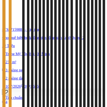
#TS87159881
-
Biệt thự
Cho thuê biệt thự không gian sống hiện đại ở Quận 12
22 Triệu
Trung Mỹ Tây, Hồ Chí Minh
234 m²
3 phòng ngủ
2 phòng tắm
10/7/2026
0
|
1.626
Tiêu chuẩn
4