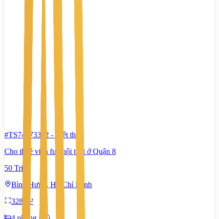
#TS74273362
-
Biệt thự
Cho thuê villa full nội thất ở Quận 8
50 Triệu
Bình Hưng, Hồ Chí Minh
328 m²
4 phòng ngủ