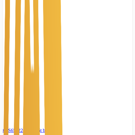
#TS65022416
-
Mặt bằng