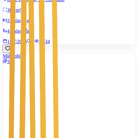
300 m²
3 phòng ngủ
4 phòng tắm
10/7/2026
0
|
1.634
Miễn phí
3