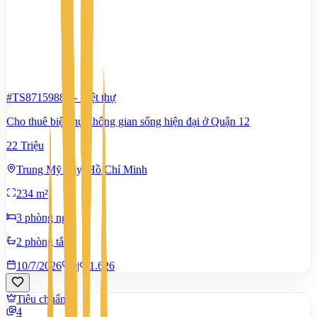
#TS87159881
-
Biệt thự
Cho thuê biệt thự không gian sống hiện đại ở Quận 12
22 Triệu
Trung Mỹ Tây, Hồ Chí Minh
234 m²
3 phòng ngủ
2 phòng tắm
10/7/2026
0
|
1.626
Tiêu chuẩn
4