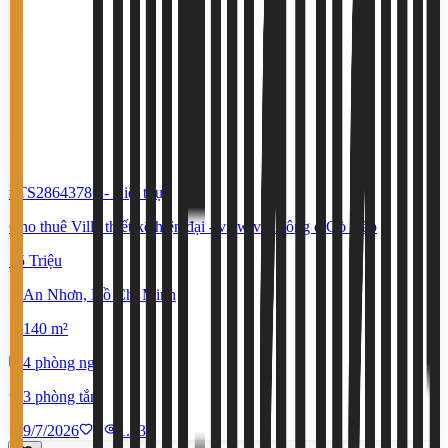
#TS28643786
-
Biệt thự
Cho thuê Villa thiết kế hiện đại - view ven sông ở Gò Vấp
35 Triệu
An Nhơn, Hồ Chí Minh
140 m²
4 phòng ngủ
3 phòng tắm
9/7/2026
0
|
1.633