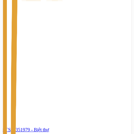
#TS61351979
-
Biệt thự