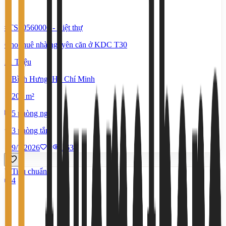
#TS70560006
-
Biệt thự
Cho thuê nhà nguyên căn ở KDC T30
21 Triệu
Bình Hưng, Hồ Chí Minh
200 m²
5 phòng ngủ
3 phòng tắm
9/7/2026
0
|
1.635
Tiêu chuẩn
4