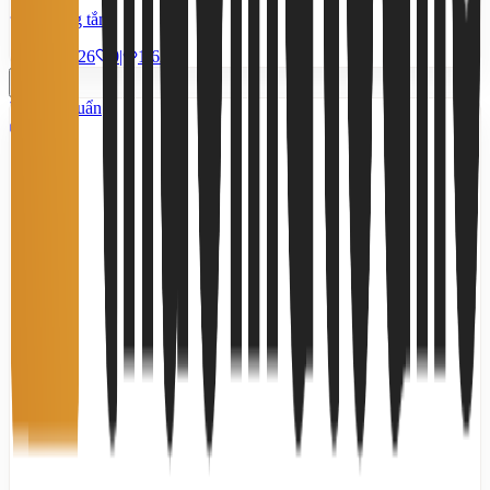
4 phòng tắm
10/7/2026
0
|
1.628
Tiêu chuẩn
5