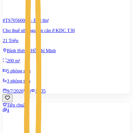
#TS70560006
-
Biệt thự
Cho thuê nhà nguyên căn ở KDC T30
21 Triệu
Bình Hưng, Hồ Chí Minh
200 m²
5 phòng ngủ
3 phòng tắm
9/7/2026
0
|
1.635
Tiêu chuẩn
4