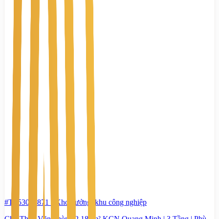
#TS53052871
-
Kho xưởng, khu công nghiệp
Cho Thuê Văn Phòng 2.181m² KCN Quang Minh | 3 Tầng | Phù