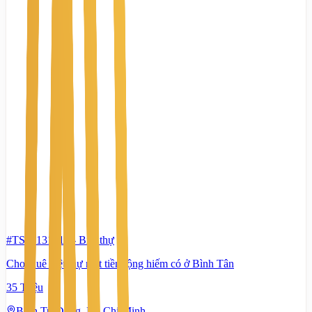
#TS43131914
-
Biệt thự
Cho thuê biệt thự mặt tiền rộng hiếm có ở Bình Tân
35 Triệu
Bình Trị Đông, Hồ Chí Minh