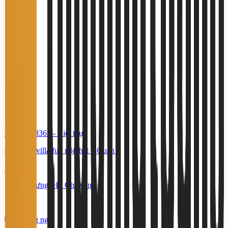
#TS74273362
-
Biệt thự
Cho thuê villa full nội thất ở Quận 8
50 Triệu
Bình Hưng, Hồ Chí Minh
328 m²
4 phòng ngủ