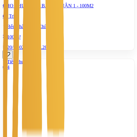
CHO THUÊ MẶT BẰNG QUẬN 1 - 100M2
60 Triệu
Bến Thành, Hồ Chí Minh
100 m²
20/7/2026
1
|
1.287
Tiêu chuẩn
4