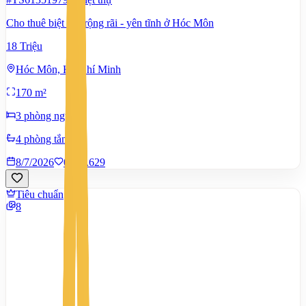
Cho thuê biệt thự rộng rãi - yên tĩnh ở Hóc Môn
18 Triệu
Hóc Môn, Hồ Chí Minh
170 m²
3 phòng ngủ
4 phòng tắm
8/7/2026
0
|
1.629
Tiêu chuẩn
8