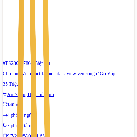
#TS28643786
-
Biệt thự
Cho thuê Villa thiết kế hiện đại - view ven sông ở Gò Vấp
35 Triệu
An Nhơn, Hồ Chí Minh
140 m²
4 phòng ngủ
3 phòng tắm
9/7/2026
0
|
1.633