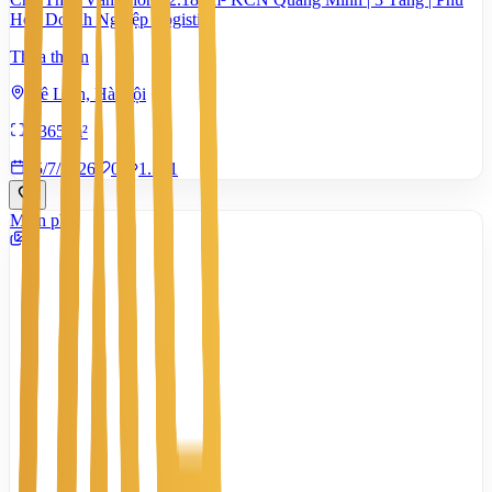
Hợp Doanh Nghiệp Logistics
Thỏa thuận
Mê Linh, Hà Nội
6.365 m²
15/7/2026
0
|
1.581
Miễn phí
3