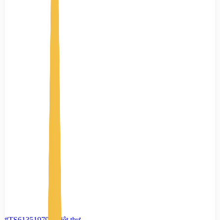
#TS61351979
-
Biệt thự