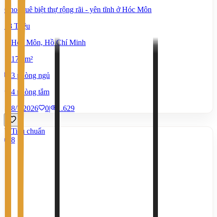
Cho thuê biệt thự rộng rãi - yên tĩnh ở Hóc Môn
18 Triệu
Hóc Môn, Hồ Chí Minh
170 m²
3 phòng ngủ
4 phòng tắm
8/7/2026
0
|
1.629
Tiêu chuẩn
8