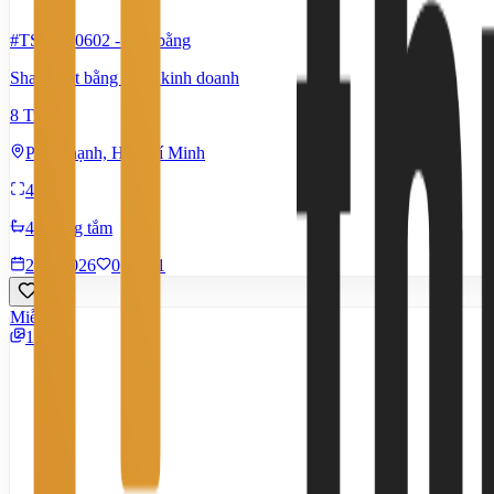
#TS17290602
-
Mặt bằng
Share mặt bằng cùng kinh doanh
8 Triệu
Phú Thạnh, Hồ Chí Minh
40 m²
4 phòng tắm
28/7/2026
0
|
711
Miễn phí
1