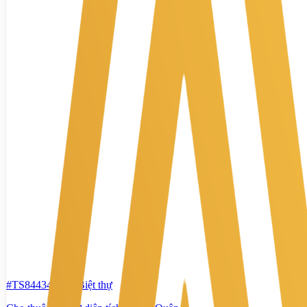
#TS84434656
-
Biệt thự