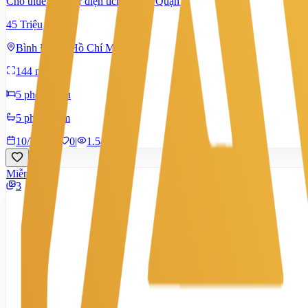
Cho thuê biệt thự diện tích rộng ở Quận 8
45 Triệu
Bình Đông, Hồ Chí Minh
144 m²
5 phòng ngủ
5 phòng tắm
10/7/2026
0
|
1.546
Miễn phí
3