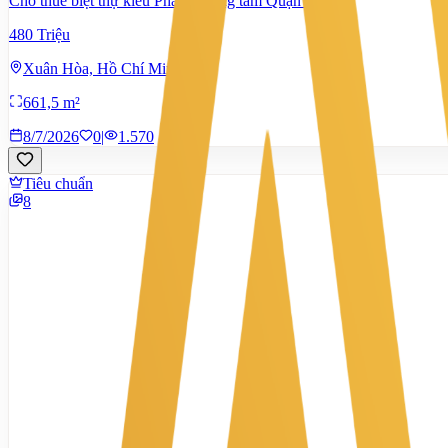
Cho thuê biệt thự kiểu Pháp ở trung tâm Quận 3
480 Triệu
Xuân Hòa, Hồ Chí Minh
661,5 m²
8/7/2026
0
|
1.570
Tiêu chuẩn
8