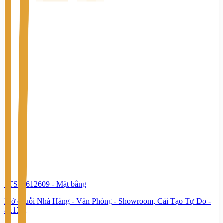
#TS85612609
-
Mặt bằng
Mở chuỗi Nhà Hàng - Văn Phòng - Showroom, Cải Tạo Tự Do -
8x17m