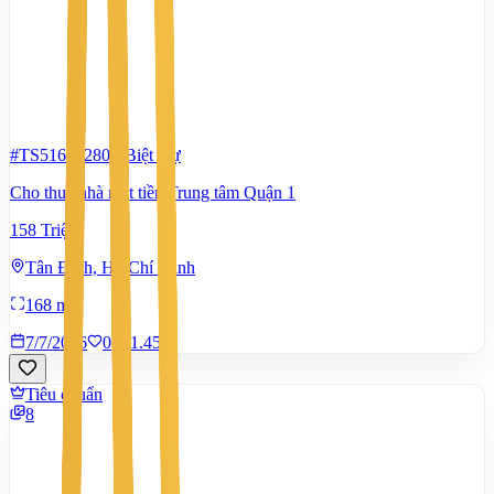
#TS51673280
-
Biệt thự
Cho thuê nhà mặt tiền Trung tâm Quận 1
158 Triệu
Tân Định, Hồ Chí Minh
168 m²
7/7/2026
0
|
1.451
Tiêu chuẩn
8