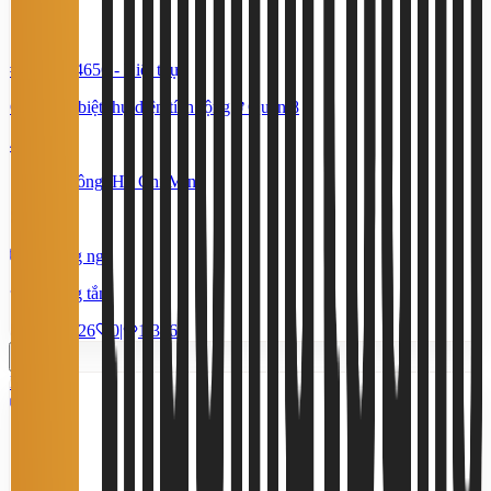
#TS84434656
-
Biệt thự
Cho thuê biệt thự diện tích rộng ở Quận 8
45 Triệu
Bình Đông, Hồ Chí Minh
144 m²
5 phòng ngủ
5 phòng tắm
10/7/2026
0
|
1.376
Miễn phí
8