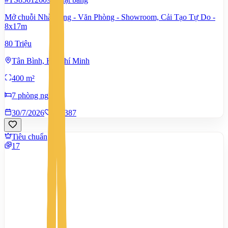
Mở chuỗi Nhà Hàng - Văn Phòng - Showroom, Cải Tạo Tự Do -
8x17m
80 Triệu
Tân Bình, Hồ Chí Minh
400 m²
7 phòng ngủ
30/7/2026
0
|
387
Tiêu chuẩn
17