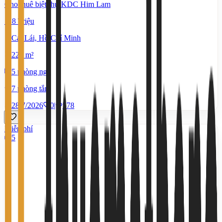
Cho thuê biệt thự KDC Him Lam
118 Triệu
Cát Lái, Hồ Chí Minh
220 m²
5 phòng ngủ
7 phòng tắm
28/7/2026
0
|
578
Miễn phí
5