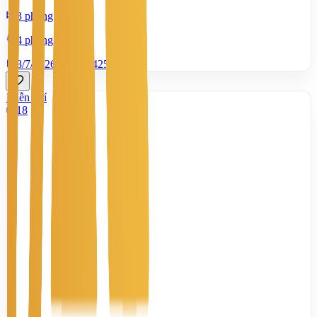
3 phòng ngủ
4 phòng tắm
8/7/2026
0
|
1.425
Miễn phí
18