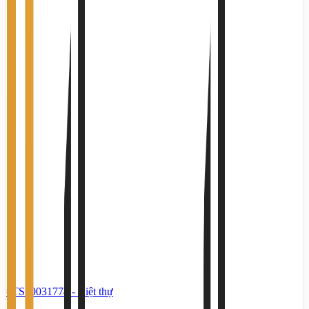
#TS50031774
-
Biệt thự