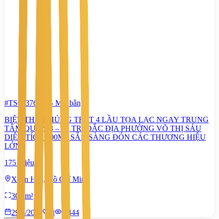
#TS63376080
-
Mặt bằng
BIỆT THỰ KHỦNG TRỆT 4 LẦU TỌA LẠC NGAY TRUNG
TÂM QUẬN 3 – VỊ TRÍ ĐẮC ĐỊA PHƯỜNG VÕ THỊ SÁU
DIỆN TÍCH 300M2 SẴN SÀNG ĐÓN CÁC THƯƠNG HIỆU
LỚN
175 Triệu
Xuân Hòa, Hồ Chí Minh
300 m²
29/6/2026
0
|
1.444