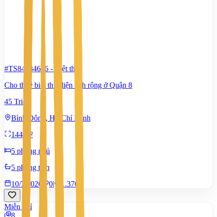
#TS84434656
-
Biệt thự
Cho thuê biệt thự diện tích rộng ở Quận 8
45 Triệu
Bình Đông, Hồ Chí Minh
144 m²
5 phòng ngủ
5 phòng tắm
10/7/2026
0
|
1.376
Miễn phí
8