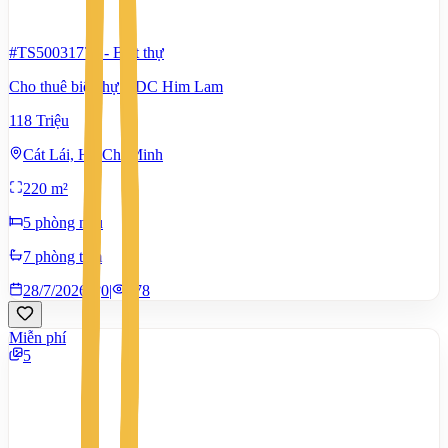
#TS50031774
-
Biệt thự
Cho thuê biệt thự KDC Him Lam
118 Triệu
Cát Lái, Hồ Chí Minh
220 m²
5 phòng ngủ
7 phòng tắm
28/7/2026
0
|
578
Miễn phí
5