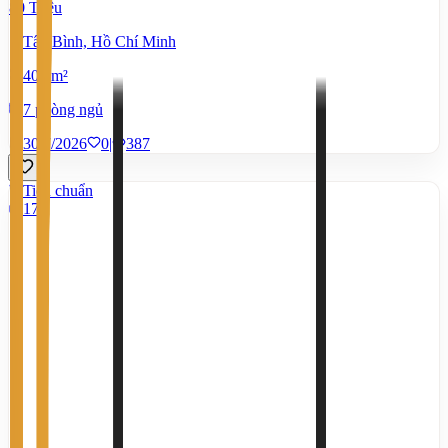
80 Triệu
Tân Bình, Hồ Chí Minh
400 m²
7 phòng ngủ
30/7/2026
0
|
387
Tiêu chuẩn
17