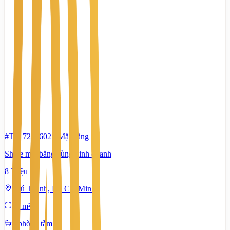
#TS17290602
-
Mặt bằng
Share mặt bằng cùng kinh doanh
8 Triệu
Phú Thạnh, Hồ Chí Minh
40 m²
4 phòng tắm