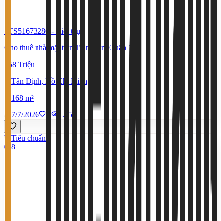
#TS51673280
-
Biệt thự
Cho thuê nhà mặt tiền Trung tâm Quận 1
158 Triệu
Tân Định, Hồ Chí Minh
168 m²
7/7/2026
0
|
1.451
Tiêu chuẩn
8