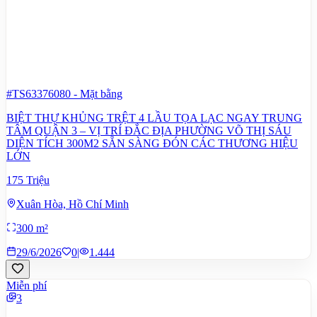
#TS63376080
-
Mặt bằng
BIỆT THỰ KHỦNG TRỆT 4 LẦU TỌA LẠC NGAY TRUNG
TÂM QUẬN 3 – VỊ TRÍ ĐẮC ĐỊA PHƯỜNG VÕ THỊ SÁU
DIỆN TÍCH 300M2 SẴN SÀNG ĐÓN CÁC THƯƠNG HIỆU
LỚN
175 Triệu
Xuân Hòa, Hồ Chí Minh
300 m²
29/6/2026
0
|
1.444
Miễn phí
3