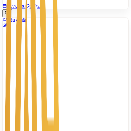
28/7/2026
0
|
533
Tiêu chuẩn
9