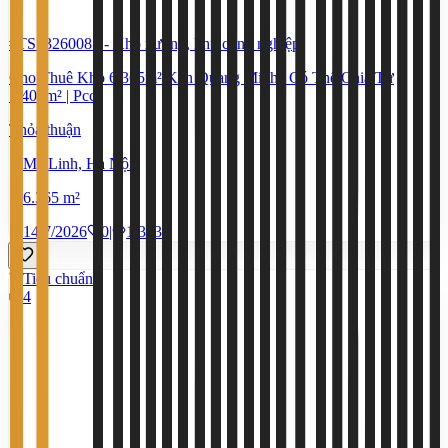
#TS13260085
-
Kho xưởng, khu công nghiệp
Cho Thuê Kho 6.365m² Kcn Quang Minh | Có Thể Chia Từ
1.400m² | Pccc
Thỏa thuận
Mê Linh, Hà Nội
6.365 m²
14/7/2026
0
|
1.393
Tiêu chuẩn
4