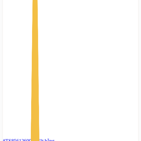
#TS85612609
-
Mặt bằng