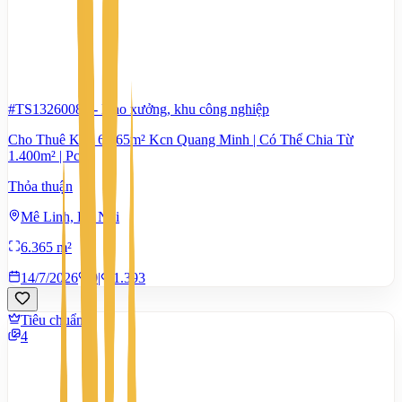
#TS13260085
-
Kho xưởng, khu công nghiệp
Cho Thuê Kho 6.365m² Kcn Quang Minh | Có Thể Chia Từ
1.400m² | Pccc
Thỏa thuận
Mê Linh, Hà Nội
6.365 m²
14/7/2026
0
|
1.393
Tiêu chuẩn
4