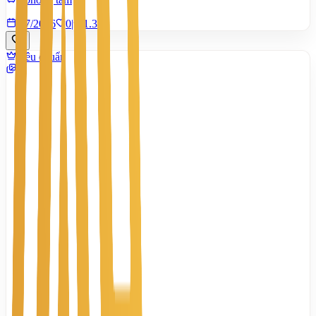
7/7/2026
0
|
1.345
Tiêu chuẩn
9