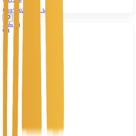
85,2 m²
10/7/2026
0
|
1.346
Miễn phí
4