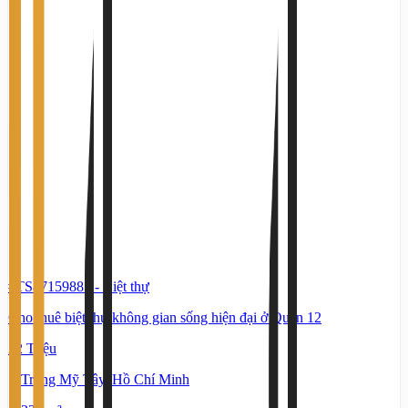
#TS87159881
-
Biệt thự
Cho thuê biệt thự không gian sống hiện đại ở Quận 12
22 Triệu
Trung Mỹ Tây, Hồ Chí Minh