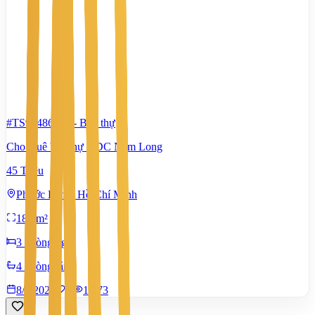
#TS98486592
-
Biệt thự
Cho thuê biệt thự KDC Nam Long
45 Triệu
Phước Long, Hồ Chí Minh
180 m²
3 phòng ngủ
4 phòng tắm
8/7/2026
0
|
1.373