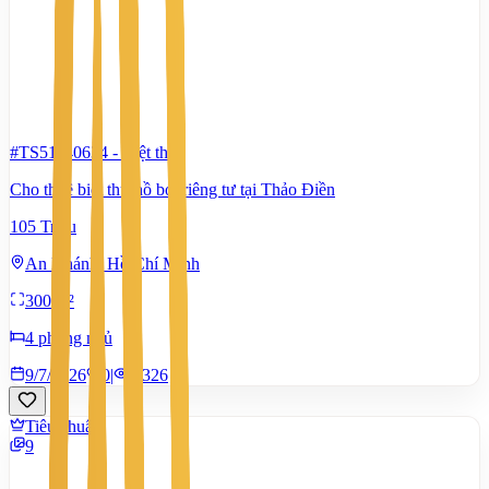
#TS51140634
-
Biệt thự
Cho thuê biệt thự hồ bơi riêng tư tại Thảo Điền
105 Triệu
An Khánh, Hồ Chí Minh
300 m²
4 phòng ngủ
9/7/2026
0
|
1.326
Tiêu chuẩn
9