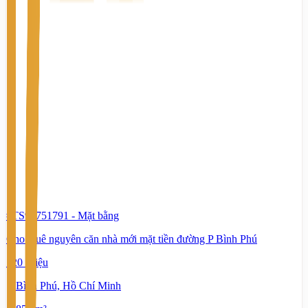
#TS90751791
-
Mặt bằng
Cho thuê nguyên căn nhà mới mặt tiền đường P Bình Phú
120 Triệu
Bình Phú, Hồ Chí Minh