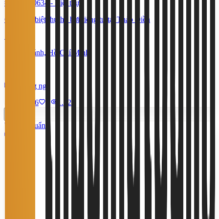
#TS51140634
-
Biệt thự
Cho thuê biệt thự hồ bơi riêng tư tại Thảo Điền
105 Triệu
An Khánh, Hồ Chí Minh
300 m²
4 phòng ngủ
9/7/2026
0
|
1.326
Tiêu chuẩn
9