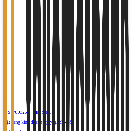
#TS37800265
-
Mặt bằng
Mặt bằng kinh doanh ngay tại phố cổ