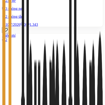
234 m²
3 phòng ngủ
2 phòng tắm
10/7/2026
0
|
1.343
Miễn phí
2