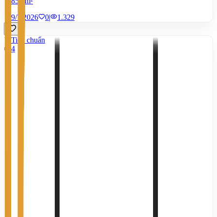
850 m²
9/7/2026
0
|
1.329
Tiêu chuẩn
4