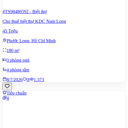
#TS98486592
-
Biệt thự
Cho thuê biệt thự KDC Nam Long
45 Triệu
Phước Long, Hồ Chí Minh
180 m²
3 phòng ngủ
4 phòng tắm
8/7/2026
0
|
1.373
Tiêu chuẩn
4