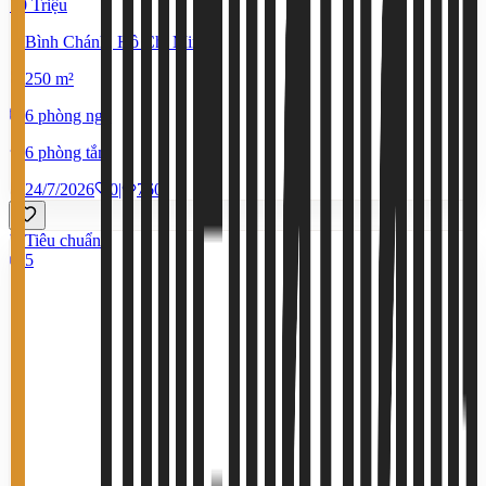
70 Triệu
Bình Chánh, Hồ Chí Minh
250 m²
6 phòng ngủ
6 phòng tắm
24/7/2026
0
|
760
Tiêu chuẩn
5