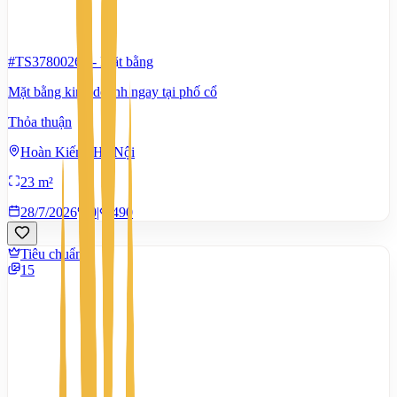
#TS37800265
-
Mặt bằng
Mặt bằng kinh doanh ngay tại phố cổ
Thỏa thuận
Hoàn Kiếm, Hà Nội
23 m²
28/7/2026
0
|
490
Tiêu chuẩn
15