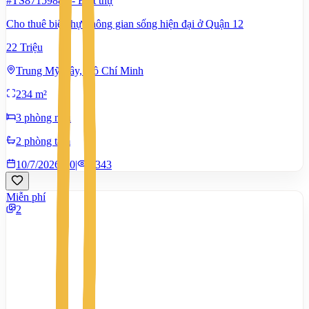
#TS87159881
-
Biệt thự
Cho thuê biệt thự không gian sống hiện đại ở Quận 12
22 Triệu
Trung Mỹ Tây, Hồ Chí Minh
234 m²
3 phòng ngủ
2 phòng tắm
10/7/2026
0
|
1.343
Miễn phí
2