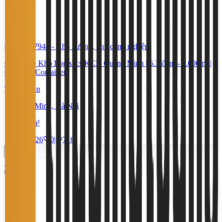
#TS64417944
-
Kho xưởng, khu công nghiệp
Cho Thuê Kho Logistics KCN Quang Minh | 6.365m² - 9.000m² |
Có Dock Container
Thỏa thuận
Quang Minh, Hà Nội
6,365 m²
29/7/2026
0
|
716
Miễn phí
3