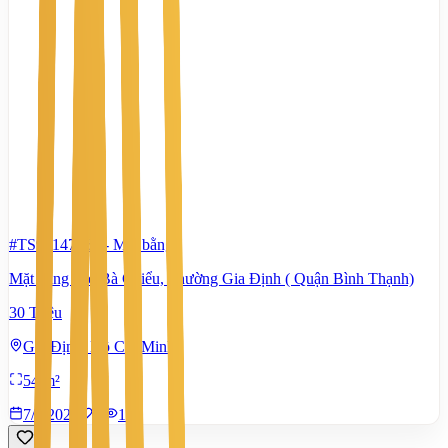
#TS90147964
-
Mặt bằng
Mặt bằng chợ Bà Chiểu, Phường Gia Định ( Quận Bình Thạnh)
30 Triệu
Gia Định, Hồ Chí Minh
54 m²
7/8/2026
0
|
101