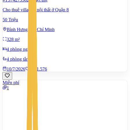
Cho thuê villa full nội thất ở Quận 8
50 Triệu
Bình Hưng, Hồ Chí Minh
328 m²
4 phòng ngủ
4 phòng tắm
10/7/2026
0
|
1.576
Miễn phí
1