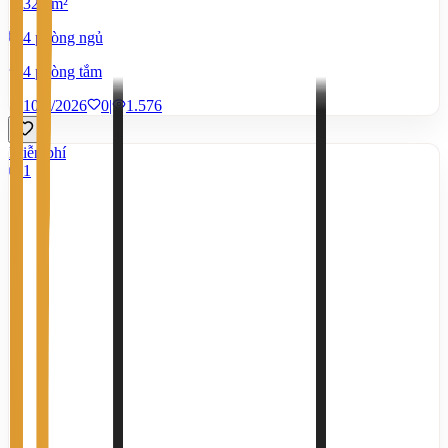
328 m²
4 phòng ngủ
4 phòng tắm
10/7/2026
0
|
1.576
Miễn phí
1