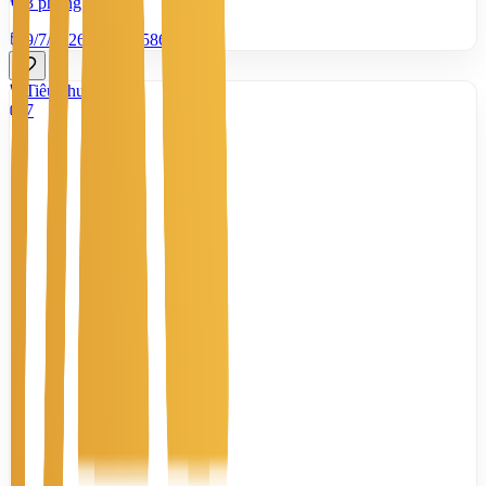
3 phòng tắm
9/7/2026
0
|
1.586
Tiêu chuẩn
7