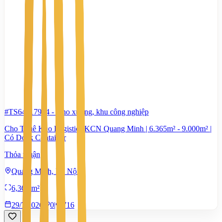
#TS64417944
-
Kho xưởng, khu công nghiệp
Cho Thuê Kho Logistics KCN Quang Minh | 6.365m² - 9.000m² |
Có Dock Container
Thỏa thuận
Quang Minh, Hà Nội
6,365 m²
29/7/2026
0
|
716