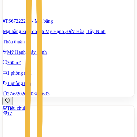
#TS67222230
-
Mặt bằng
Mặt bằng kinh doanh Mỹ Hạnh ,Đức Hòa, Tây Ninh
Thỏa thuận
Mỹ Hạnh, Tây Ninh
360 m²
1 phòng ngủ
1 phòng tắm
27/6/2026
0
|
1.633
Tiêu chuẩn
17