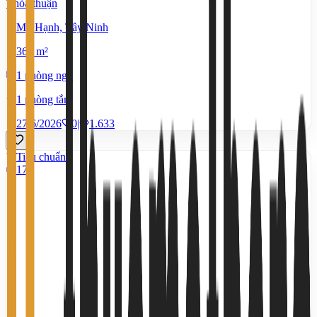
Thỏa thuận
Mỹ Hạnh, Tây Ninh
360 m²
1 phòng ngủ
1 phòng tắm
27/6/2026
0
|
1.633
Tiêu chuẩn
17