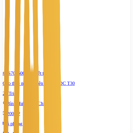
#TS70560006
-
Biệt thự
Cho thuê nhà nguyên căn ở KDC T30
21 Triệu
Bình Hưng, Hồ Chí Minh
200 m²
5 phòng ngủ