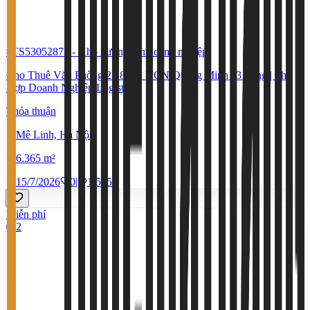
#TS53052871
-
Kho xưởng, khu công nghiệp
Cho Thuê Văn Phòng 2.181m² KCN Quang Minh | 3 Tầng | Phù
Hợp Doanh Nghiệp Logistics
Thỏa thuận
Mê Linh, Hà Nội
6.365 m²
15/7/2026
0
|
1.535
Miễn phí
2