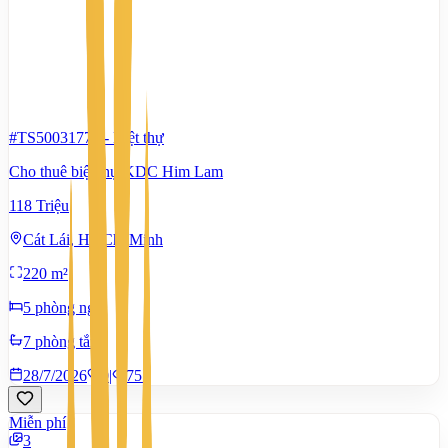
#TS50031774
-
Biệt thự
Cho thuê biệt thự KDC Him Lam
118 Triệu
Cát Lái, Hồ Chí Minh
220 m²
5 phòng ngủ
7 phòng tắm
28/7/2026
0
|
751
Miễn phí
3