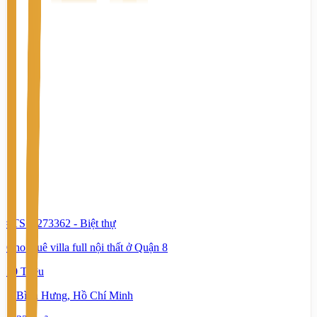
#TS74273362
-
Biệt thự
Cho thuê villa full nội thất ở Quận 8
50 Triệu
Bình Hưng, Hồ Chí Minh