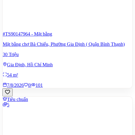
#TS90147964
-
Mặt bằng
Mặt bằng chợ Bà Chiểu, Phường Gia Định ( Quận Bình Thạnh)
30 Triệu
Gia Định, Hồ Chí Minh
54 m²
7/8/2026
0
|
101
Tiêu chuẩn
5