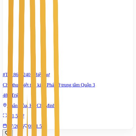
#TS18680240
-
Biệt thự
Cho thuê biệt thự kiểu Pháp ở trung tâm Quận 3
480 Triệu
Xuân Hòa, Hồ Chí Minh
661,5 m²
8/7/2026
0
|
1.573