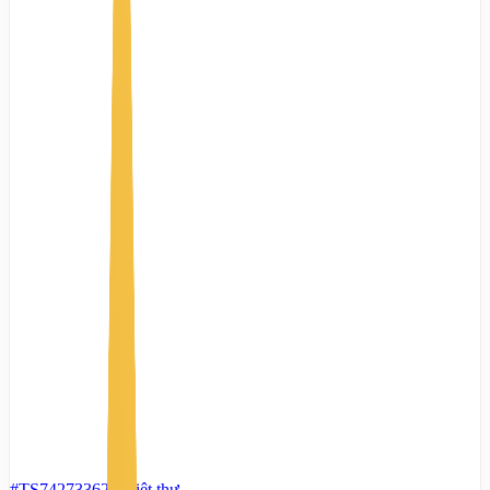
#TS74273362
-
Biệt thự