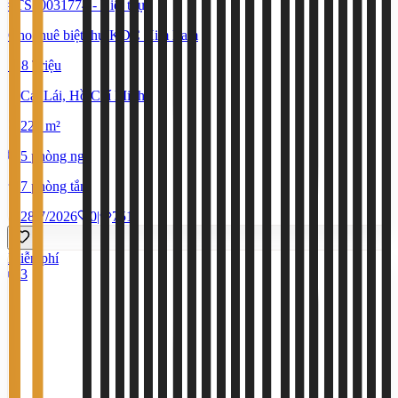
#TS50031774
-
Biệt thự
Cho thuê biệt thự KDC Him Lam
118 Triệu
Cát Lái, Hồ Chí Minh
220 m²
5 phòng ngủ
7 phòng tắm
28/7/2026
0
|
751
Miễn phí
3