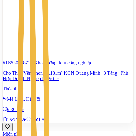
#TS53052871
-
Kho xưởng, khu công nghiệp
Cho Thuê Văn Phòng 2.181m² KCN Quang Minh | 3 Tầng | Phù
Hợp Doanh Nghiệp Logistics
Thỏa thuận
Mê Linh, Hà Nội
6.365 m²
15/7/2026
0
|
1.535
Miễn phí