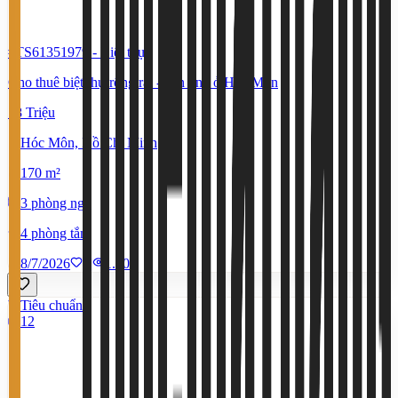
#TS61351979
-
Biệt thự
Cho thuê biệt thự rộng rãi - yên tĩnh ở Hóc Môn
18 Triệu
Hóc Môn, Hồ Chí Minh
170 m²
3 phòng ngủ
4 phòng tắm
8/7/2026
0
|
1.401
Tiêu chuẩn
12