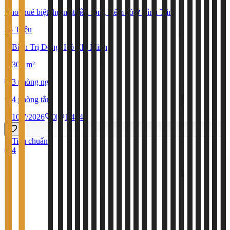
Cho thuê biệt thự mặt tiền rộng hiếm có ở Bình Tân
35 Triệu
Bình Trị Đông, Hồ Chí Minh
300 m²
3 phòng ngủ
4 phòng tắm
10/7/2026
0
|
1.414
Tiêu chuẩn
4