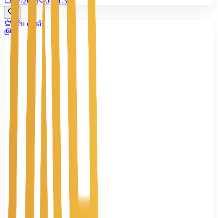
9/7/2026
0
|
1.378
Tiêu chuẩn
7