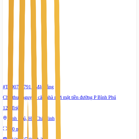
#TS90751791
-
Mặt bằng
Cho thuê nguyên căn nhà mới mặt tiền đường P Bình Phú
120 Triệu
Bình Phú, Hồ Chí Minh
850 m²