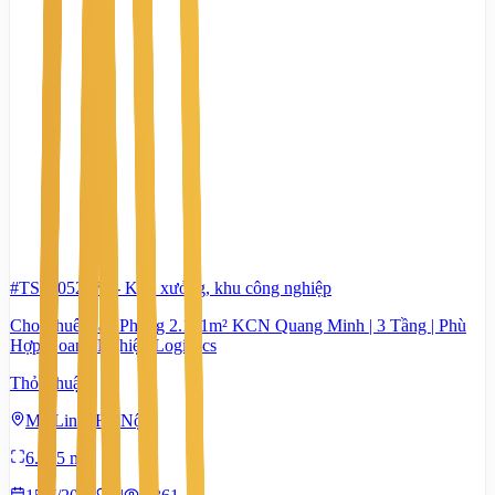
#TS53052871
-
Kho xưởng, khu công nghiệp
Cho Thuê Văn Phòng 2.181m² KCN Quang Minh | 3 Tầng | Phù
Hợp Doanh Nghiệp Logistics
Thỏa thuận
Mê Linh, Hà Nội
6.365 m²