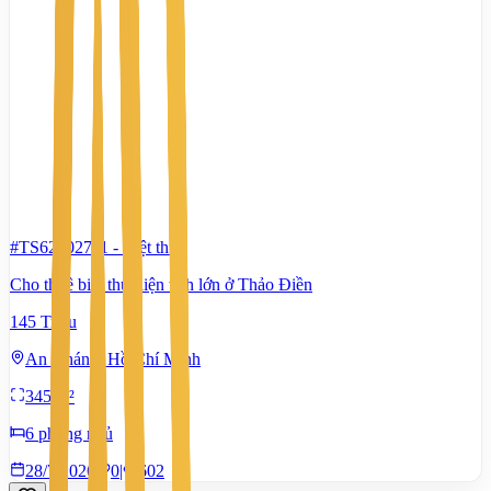
#TS62302711
-
Biệt thự
Cho thuê biệt thự diện tích lớn ở Thảo Điền
145 Triệu
An Khánh, Hồ Chí Minh
345 m²
6 phòng ngủ
28/7/2026
0
|
602