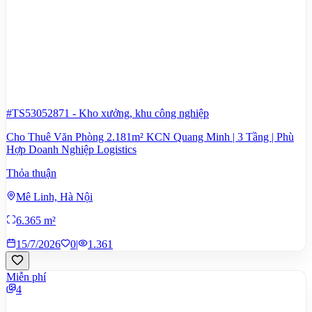
#TS53052871
-
Kho xưởng, khu công nghiệp
Cho Thuê Văn Phòng 2.181m² KCN Quang Minh | 3 Tầng | Phù
Hợp Doanh Nghiệp Logistics
Thỏa thuận
Mê Linh, Hà Nội
6.365 m²
15/7/2026
0
|
1.361
Miễn phí
4