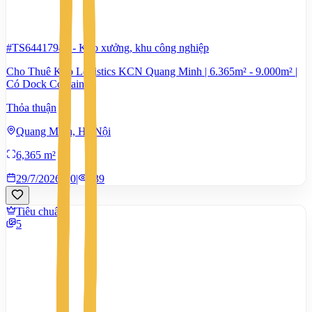
#TS64417944
-
Kho xưởng, khu công nghiệp
Cho Thuê Kho Logistics KCN Quang Minh | 6.365m² - 9.000m² |
Có Dock Container
Thỏa thuận
Quang Minh, Hà Nội
6,365 m²
29/7/2026
0
|
539
Tiêu chuẩn
5