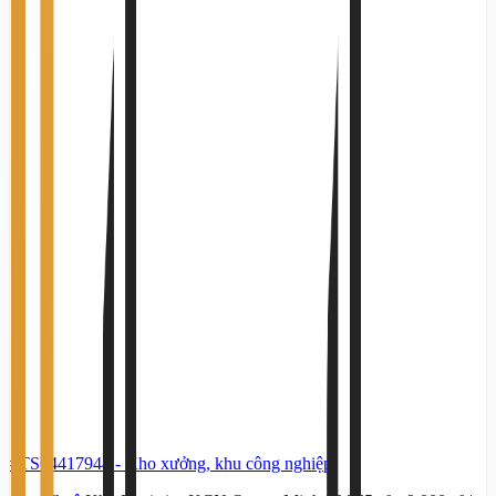
#TS64417944
-
Kho xưởng, khu công nghiệp