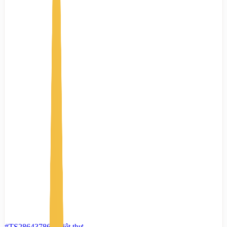
#TS28643786
-
Biệt thự