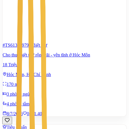
#TS61351979
-
Biệt thự
Cho thuê biệt thự rộng rãi - yên tĩnh ở Hóc Môn
18 Triệu
Hóc Môn, Hồ Chí Minh
170 m²
3 phòng ngủ
4 phòng tắm
8/7/2026
0
|
1.401
Tiêu chuẩn