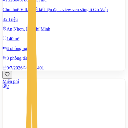
Cho thuê Villa thiết kế hiện đại - view ven sông ở Gò Vấp
35 Triệu
An Nhơn, Hồ Chí Minh
140 m²
4 phòng ngủ
3 phòng tắm
9/7/2026
0
|
1.401
Miễn phí
2