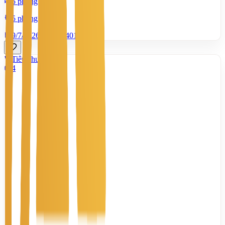
5 phòng ngủ
5 phòng tắm
9/7/2026
0
|
1.401
Tiêu chuẩn
4