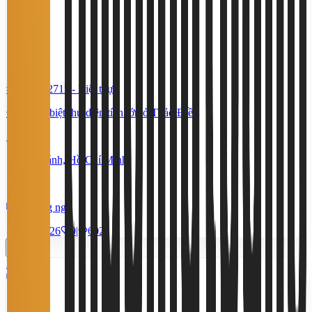
#TS62302711
-
Biệt thự
Cho thuê biệt thự diện tích lớn ở Thảo Điền
145 Triệu
An Khánh, Hồ Chí Minh
345 m²
6 phòng ngủ
28/7/2026
0
|
602
Miễn phí
3