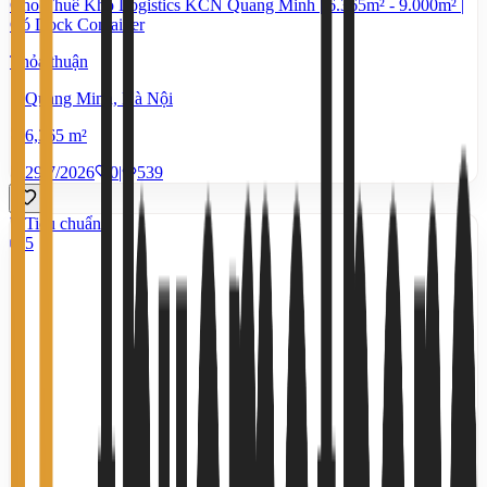
Cho Thuê Kho Logistics KCN Quang Minh | 6.365m² - 9.000m² |
Có Dock Container
Thỏa thuận
Quang Minh, Hà Nội
6,365 m²
29/7/2026
0
|
539
Tiêu chuẩn
5