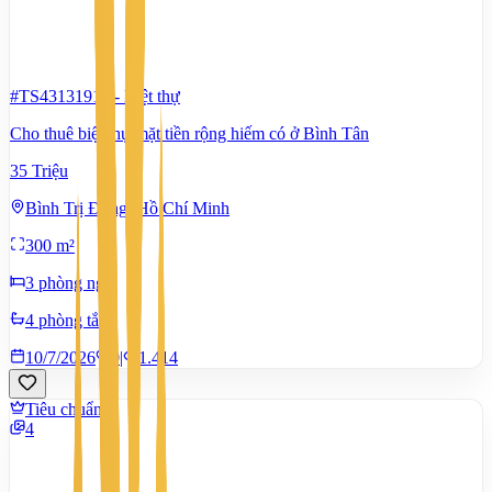
#TS43131914
-
Biệt thự
Cho thuê biệt thự mặt tiền rộng hiếm có ở Bình Tân
35 Triệu
Bình Trị Đông, Hồ Chí Minh
300 m²
3 phòng ngủ
4 phòng tắm
10/7/2026
0
|
1.414
Tiêu chuẩn
4