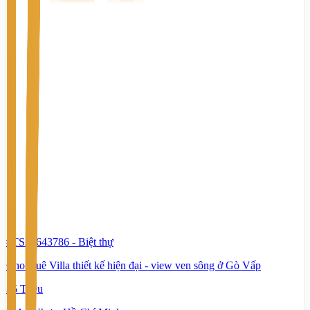
#TS28643786
-
Biệt thự
Cho thuê Villa thiết kế hiện đại - view ven sông ở Gò Vấp
35 Triệu