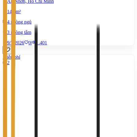
An Nhơn, Hồ Chí Minh
140 m²
4 phòng ngủ
3 phòng tắm
9/7/2026
0
|
1.401
Miễn phí
2