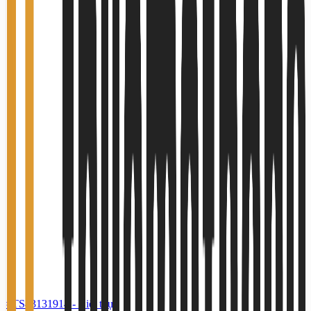
#TS43131914
-
Biệt thự