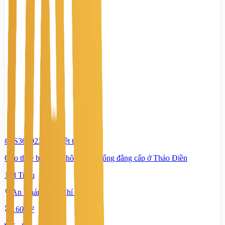
#TS36092345
-
Biệt thự
Cho thuê biệt thự không gian sống đẳng cấp ở Thảo Điền
118 Triệu
An Khánh, Hồ Chí Minh
160 m²