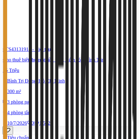
#TS43131914
-
Biệt thự
Cho thuê biệt thự mặt tiền rộng hiếm có ở Bình Tân
35 Triệu
Bình Trị Đông, Hồ Chí Minh
300 m²
3 phòng ngủ
4 phòng tắm
10/7/2026
0
|
1.542
Tiêu chuẩn