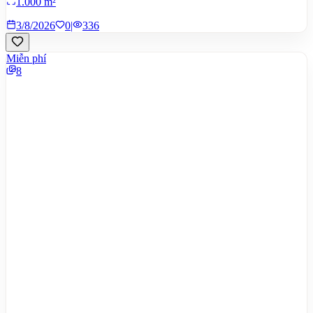
1.000 m²
3/8/2026
0
|
336
Miễn phí
8