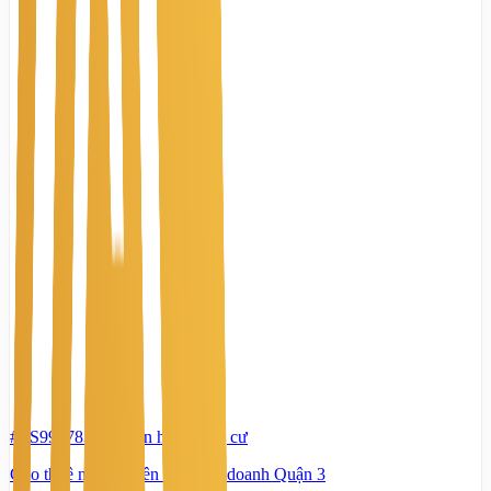
#TS99278375
-
Căn hộ, chung cư
Cho thuê nhà nguyên căn kinh doanh Quận 3