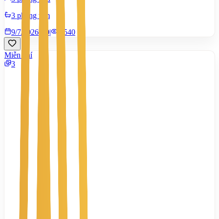
3 phòng tắm
9/7/2026
0
|
1.540
Miễn phí
3