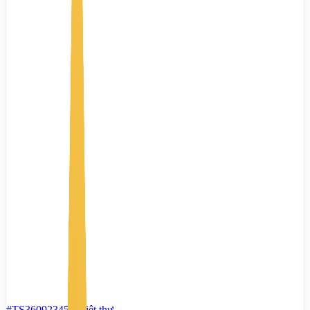
#TS36092345
-
Biệt thự