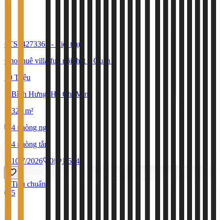
#TS74273362
-
Biệt thự
Cho thuê villa full nội thất ở Quận 8
50 Triệu
Bình Hưng, Hồ Chí Minh
328 m²
4 phòng ngủ
4 phòng tắm
10/7/2026
0
|
1.534
Tiêu chuẩn
5