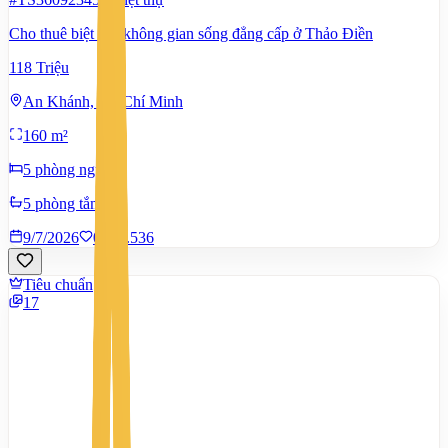
Cho thuê biệt thự không gian sống đẳng cấp ở Thảo Điền
118 Triệu
An Khánh, Hồ Chí Minh
160 m²
5 phòng ngủ
5 phòng tắm
9/7/2026
0
|
1.536
Tiêu chuẩn
17