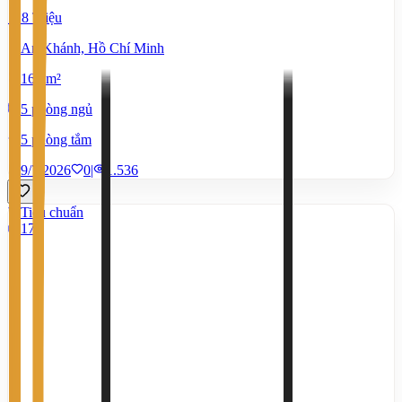
118 Triệu
An Khánh, Hồ Chí Minh
160 m²
5 phòng ngủ
5 phòng tắm
9/7/2026
0
|
1.536
Tiêu chuẩn
17