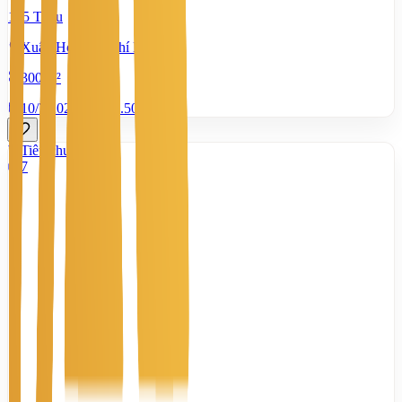
175 Triệu
Xuân Hòa, Hồ Chí Minh
300 m²
10/7/2026
0
|
1.508
Tiêu chuẩn
7