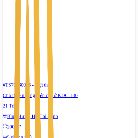
#TS70560006
-
Biệt thự
Cho thuê nhà nguyên căn ở KDC T30
21 Triệu
Bình Hưng, Hồ Chí Minh
200 m²
5 phòng ngủ