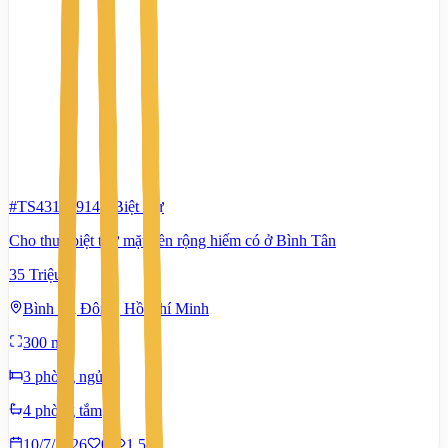
#TS43131914
-
Biệt thự
Cho thuê biệt thự mặt tiền rộng hiếm có ở Bình Tân
35 Triệu
Bình Trị Đông, Hồ Chí Minh
300 m²
3 phòng ngủ
4 phòng tắm
10/7/2026
0
|
1.542