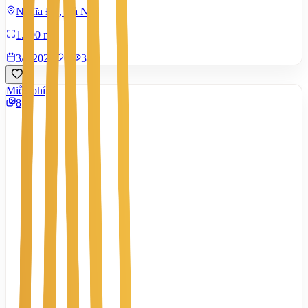
Nghĩa Đô, Hà Nội
1.000 m²
3/8/2026
0
|
336
Miễn phí
8