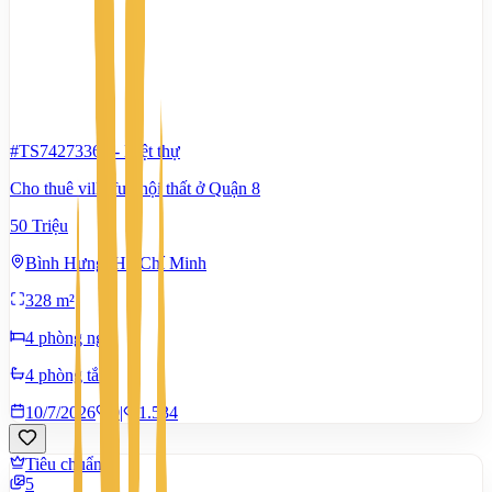
#TS74273362
-
Biệt thự
Cho thuê villa full nội thất ở Quận 8
50 Triệu
Bình Hưng, Hồ Chí Minh
328 m²
4 phòng ngủ
4 phòng tắm
10/7/2026
0
|
1.534
Tiêu chuẩn
5