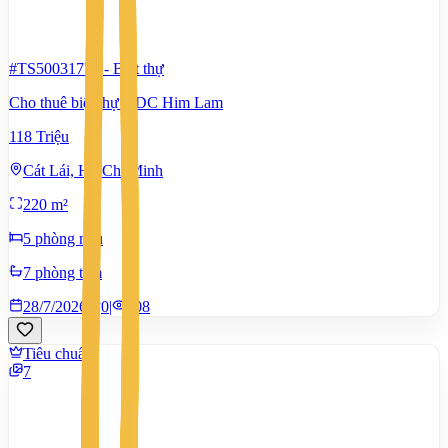
#TS50031774
-
Biệt thự
Cho thuê biệt thự KDC Him Lam
118 Triệu
Cát Lái, Hồ Chí Minh
220 m²
5 phòng ngủ
7 phòng tắm
28/7/2026
0
|
708
Tiêu chuẩn
7