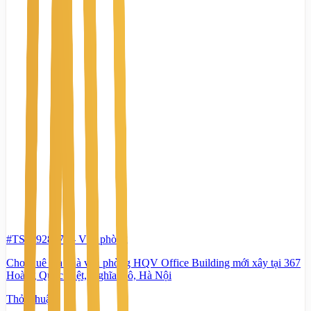
#TS10928979
-
Văn phòng
Cho thuê tòa nhà văn phòng HQV Office Building mới xây tại 367
Hoàng Quốc Việt, Nghĩa Đô, Hà Nội
Thỏa thuận