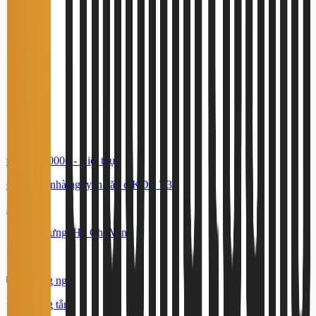
#TS70560006
-
Biệt thự
Cho thuê nhà nguyên căn ở KDC T30
21 Triệu
Bình Hưng, Hồ Chí Minh
200 m²
5 phòng ngủ
3 phòng tắm