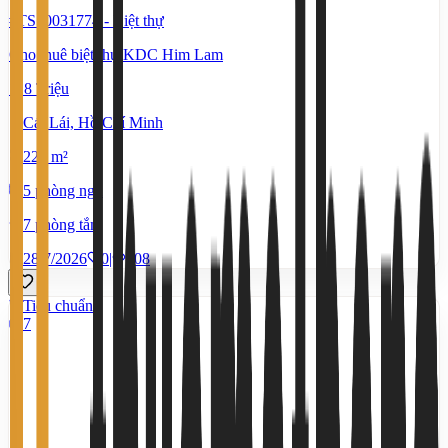
#TS50031774
-
Biệt thự
Cho thuê biệt thự KDC Him Lam
118 Triệu
Cát Lái, Hồ Chí Minh
220 m²
5 phòng ngủ
7 phòng tắm
28/7/2026
0
|
708
Tiêu chuẩn
7