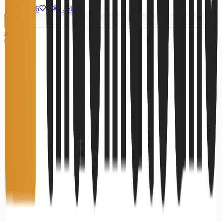
9/7/2026
0
|
1.540
Miễn phí
3