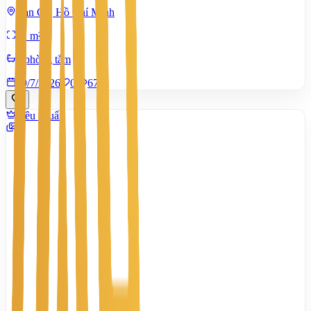
Bàn Cờ, Hồ Chí Minh
52 m²
4 phòng tắm
29/7/2026
0
|
675
Tiêu chuẩn
4