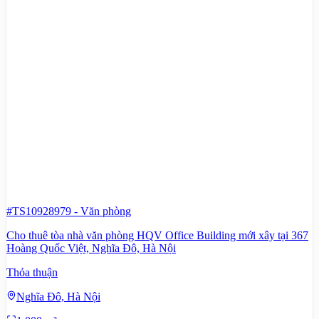
#TS10928979
-
Văn phòng
Cho thuê tòa nhà văn phòng HQV Office Building mới xây tại 367
Hoàng Quốc Việt, Nghĩa Đô, Hà Nội
Thỏa thuận
Nghĩa Đô, Hà Nội