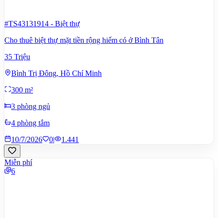
#TS43131914
-
Biệt thự
Cho thuê biệt thự mặt tiền rộng hiếm có ở Bình Tân
35 Triệu
Bình Trị Đông, Hồ Chí Minh
300 m²
3 phòng ngủ
4 phòng tắm
10/7/2026
0
|
1.441
Miễn phí
6