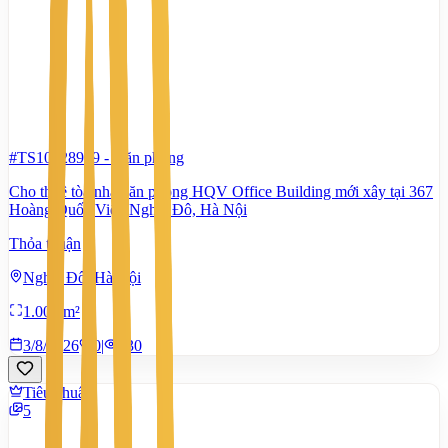
#TS10928979
-
Văn phòng
Cho thuê tòa nhà văn phòng HQV Office Building mới xây tại 367
Hoàng Quốc Việt, Nghĩa Đô, Hà Nội
Thỏa thuận
Nghĩa Đô, Hà Nội
1.000 m²
3/8/2026
0
|
230
Tiêu chuẩn
5