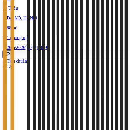
30 Triệu
Đại Mỗ, Hà Nội
88 m²
1 phòng ngủ
26/6/2026
0
|
1.479
Tiêu chuẩn
12