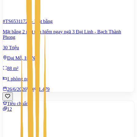
#TS65311728
-
Mặt bằng
Mặt bằng 2 mặt tiền hiếm ngay ngã 3 Đại Linh - Bạch Thành
Phong
30 Triệu
Đại Mỗ, Hà Nội
88 m²
1 phòng ngủ
26/6/2026
0
|
1.479
Tiêu chuẩn
12