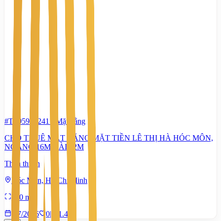
#TS95994241
-
Mặt bằng
CHO THUÊ MẶT BẰNG MẶT TIỀN LÊ THỊ HÀ HÓC MÔN,
NGANG 16M DÀI 52M
Thỏa thuận
Hóc Môn, Hồ Chí Minh
850 m²
3/7/2026
0
|
1.448