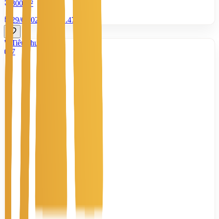
300 m²
29/6/2026
0
|
1.471
Tiêu chuẩn
7