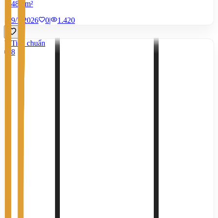
480 m²
9/7/2026
0
|
1.420
Tiêu chuẩn
8