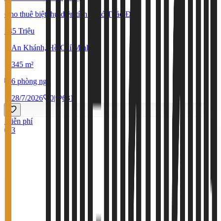
Cho thuê biệt thự diện tích lớn ở Thảo Điền
145 Triệu
An Khánh, Hồ Chí Minh
345 m²
6 phòng ngủ
28/7/2026
0
|
631
Miễn phí
3