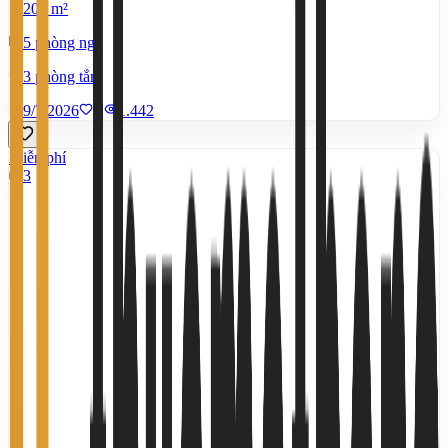
200 m²
5 phòng ngủ
3 phòng tắm
9/7/2026
0
|
1.442
Miễn phí
3