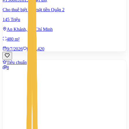
Cho thuê biệt thự mặt tiền Quận 2
145 Triệu
An Khánh, Hồ Chí Minh
480 m²
9/7/2026
0
|
1.420
Tiêu chuẩn
8