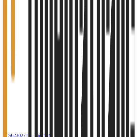
#TS62302711
-
Biệt thự