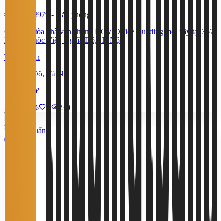
#TS10928979
-
Văn phòng
Cho thuê tòa nhà văn phòng HQV Office Building mới xây tại 367
Hoàng Quốc Việt, Nghĩa Đô, Hà Nội
Thỏa thuận
Nghĩa Đô, Hà Nội
1.000 m²
3/8/2026
0
|
230
Tiêu chuẩn
5