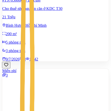
#TS70560006
-
Biệt thự
Cho thuê nhà nguyên căn ở KDC T30
21 Triệu
Bình Hưng, Hồ Chí Minh
200 m²
5 phòng ngủ
3 phòng tắm
9/7/2026
0
|
1.442
Miễn phí
3