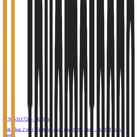
#TS65311728
-
Mặt bằng
Mặt bằng 2 mặt tiền hiếm ngay ngã 3 Đại Linh - Bạch Thành
Phong