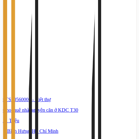
#TS70560006
-
Biệt thự
Cho thuê nhà nguyên căn ở KDC T30
21 Triệu
Bình Hưng, Hồ Chí Minh