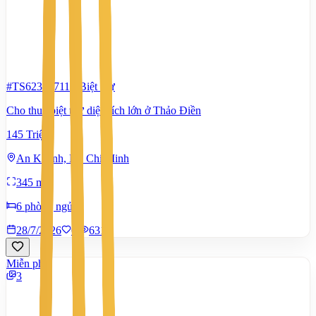
#TS62302711
-
Biệt thự
Cho thuê biệt thự diện tích lớn ở Thảo Điền
145 Triệu
An Khánh, Hồ Chí Minh
345 m²
6 phòng ngủ
28/7/2026
0
|
631
Miễn phí
3