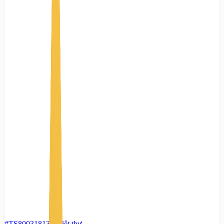
#TS80031813
-
Biệt thự