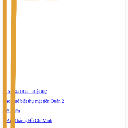
#TS80031813
-
Biệt thự
Cho thuê biệt thự mặt tiền Quận 2
145 Triệu
An Khánh, Hồ Chí Minh