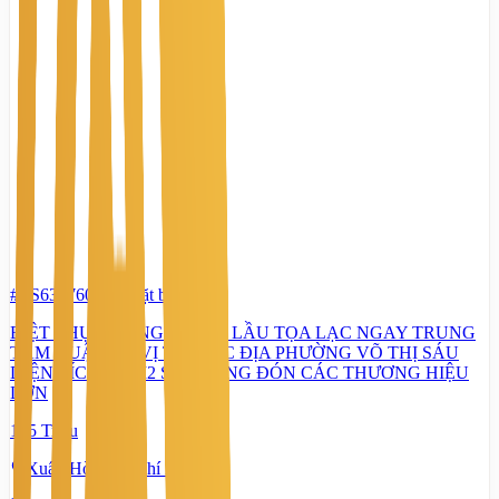
#TS63376080
-
Mặt bằng
BIỆT THỰ KHỦNG TRỆT 4 LẦU TỌA LẠC NGAY TRUNG
TÂM QUẬN 3 – VỊ TRÍ ĐẮC ĐỊA PHƯỜNG VÕ THỊ SÁU
DIỆN TÍCH 300M2 SẴN SÀNG ĐÓN CÁC THƯƠNG HIỆU
LỚN
175 Triệu
Xuân Hòa, Hồ Chí Minh