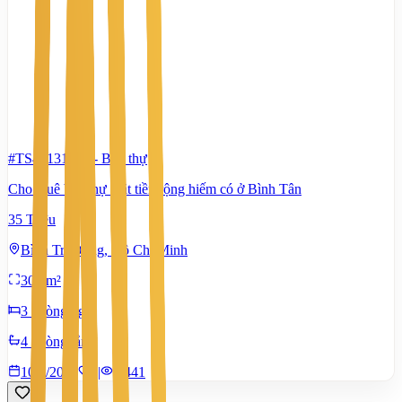
#TS43131914
-
Biệt thự
Cho thuê biệt thự mặt tiền rộng hiếm có ở Bình Tân
35 Triệu
Bình Trị Đông, Hồ Chí Minh
300 m²
3 phòng ngủ
4 phòng tắm
10/7/2026
0
|
1.441