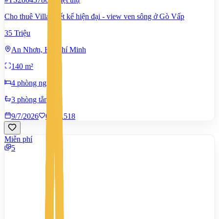
Cho thuê Villa thiết kế hiện đại - view ven sông ở Gò Vấp
35 Triệu
An Nhơn, Hồ Chí Minh
140 m²
4 phòng ngủ
3 phòng tắm
9/7/2026
0
|
1.518
Miễn phí
5