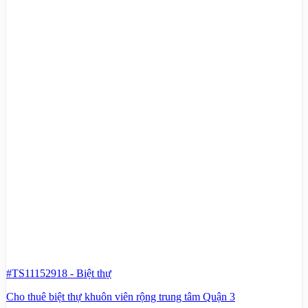
#TS11152918
-
Biệt thự
Cho thuê biệt thự khuôn viên rộng trung tâm Quận 3