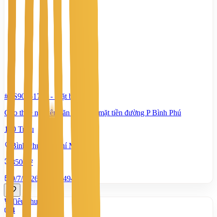
#TS90751791
-
Mặt bằng
Cho thuê nguyên căn nhà mới mặt tiền đường P Bình Phú
120 Triệu
Bình Phú, Hồ Chí Minh
850 m²
9/7/2026
0
|
1.494
Tiêu chuẩn
4