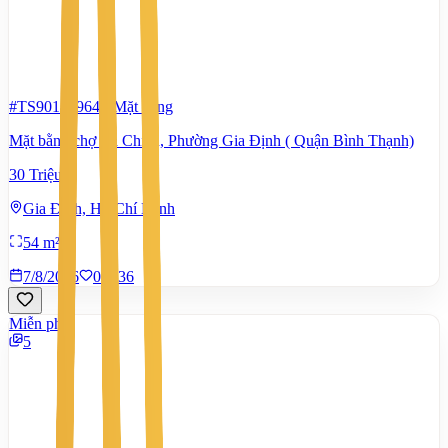
#TS90147964
-
Mặt bằng
Mặt bằng chợ Bà Chiểu, Phường Gia Định ( Quận Bình Thạnh)
30 Triệu
Gia Định, Hồ Chí Minh
54 m²
7/8/2026
0
|
36
Miễn phí
5