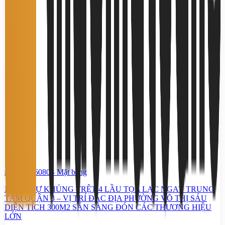
#TS63376080
-
Mặt bằng
BIỆT THỰ KHỦNG TRỆT 4 LẦU TỌA LẠC NGAY TRUNG
TÂM QUẬN 3 – VỊ TRÍ ĐẮC ĐỊA PHƯỜNG VÕ THỊ SÁU
DIỆN TÍCH 300M2 SẴN SÀNG ĐÓN CÁC THƯƠNG HIỆU
LỚN