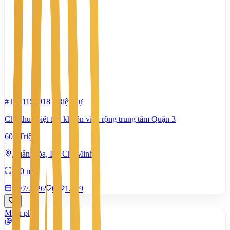
#TS11152918
-
Biệt thự
Cho thuê biệt thự khuôn viên rộng trung tâm Quận 3
600 Triệu
Xuân Hòa, Hồ Chí Minh
800 m²
20/7/2026
0
|
1.219
Miễn phí
4