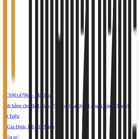
#TS90147964
-
Mặt bằng
Mặt bằng chợ Bà Chiểu, Phường Gia Định ( Quận Bình Thạnh)
30 Triệu
Gia Định, Hồ Chí Minh
54 m²