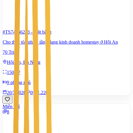
#TS74866243
-
Mặt bằng
Cho thuê tòa nhà 4 tầng đang kinh doanh homestay ở Hội An
70 Triệu
Hội An, Đà Nẵng
150 m²
9 phòng ngủ
20/7/2026
0
|
1.220
Miễn phí
8