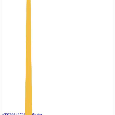
#TS28643786
-
Biệt thự