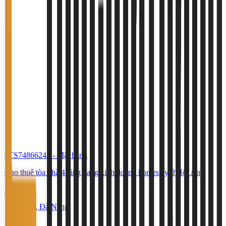
#TS74866243
-
Mặt bằng
Cho thuê tòa nhà 4 tầng đang kinh doanh homestay ở Hội An
70 Triệu
Hội An, Đà Nẵng
150 m²