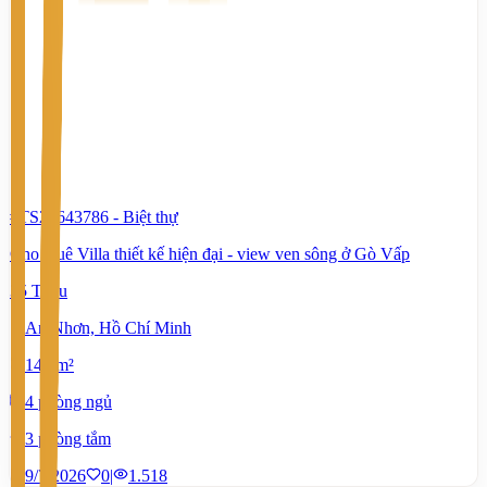
#TS28643786
-
Biệt thự
Cho thuê Villa thiết kế hiện đại - view ven sông ở Gò Vấp
35 Triệu
An Nhơn, Hồ Chí Minh
140 m²
4 phòng ngủ
3 phòng tắm
9/7/2026
0
|
1.518