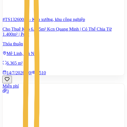
#TS13260085
-
Kho xưởng, khu công nghiệp
Cho Thuê Kho 6.365m² Kcn Quang Minh | Có Thể Chia Từ
1.400m² | Pccc
Thỏa thuận
Mê Linh, Hà Nội
6.365 m²
14/7/2026
0
|
1.510
Miễn phí
3