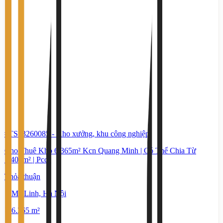
#TS13260085
-
Kho xưởng, khu công nghiệp
Cho Thuê Kho 6.365m² Kcn Quang Minh | Có Thể Chia Từ
1.400m² | Pccc
Thỏa thuận
Mê Linh, Hà Nội
6.365 m²