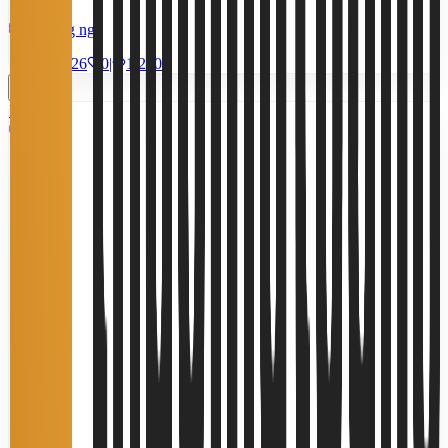
9 phòng ngủ
20/7/2026
0
|
1.220
Miễn phí
8