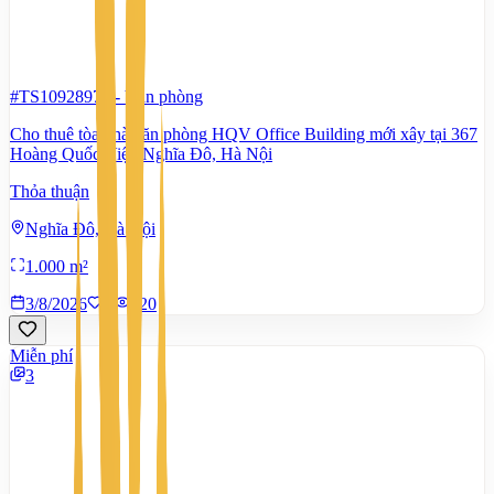
#TS10928979
-
Văn phòng
Cho thuê tòa nhà văn phòng HQV Office Building mới xây tại 367
Hoàng Quốc Việt, Nghĩa Đô, Hà Nội
Thỏa thuận
Nghĩa Đô, Hà Nội
1.000 m²
3/8/2026
0
|
320
Miễn phí
3