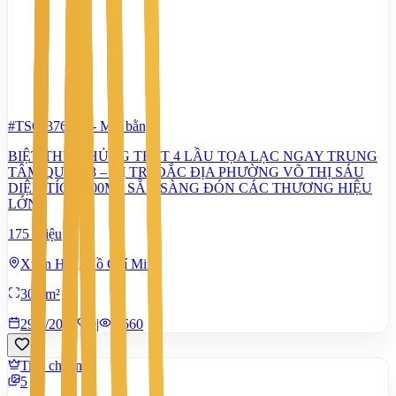
#TS63376080
-
Mặt bằng
BIỆT THỰ KHỦNG TRỆT 4 LẦU TỌA LẠC NGAY TRUNG
TÂM QUẬN 3 – VỊ TRÍ ĐẮC ĐỊA PHƯỜNG VÕ THỊ SÁU
DIỆN TÍCH 300M2 SẴN SÀNG ĐÓN CÁC THƯƠNG HIỆU
LỚN
175 Triệu
Xuân Hòa, Hồ Chí Minh
300 m²
29/6/2026
0
|
1.560
Tiêu chuẩn
5