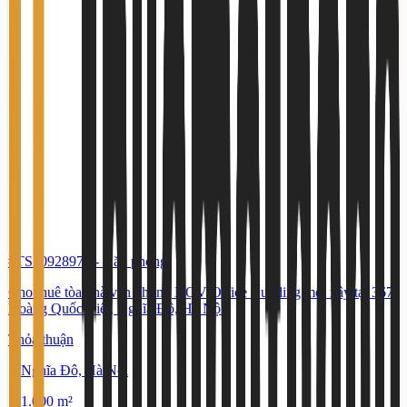
#TS10928979
-
Văn phòng
Cho thuê tòa nhà văn phòng HQV Office Building mới xây tại 367
Hoàng Quốc Việt, Nghĩa Đô, Hà Nội
Thỏa thuận
Nghĩa Đô, Hà Nội
1.000 m²