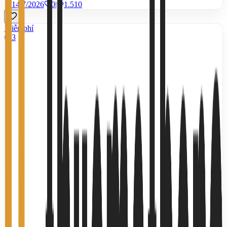
14/7/2026
0
|
1.510
Miễn phí
3