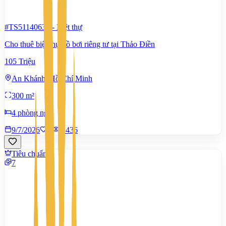
#TS51140634
-
Biệt thự
Cho thuê biệt thự hồ bơi riêng tư tại Thảo Điền
105 Triệu
An Khánh, Hồ Chí Minh
300 m²
4 phòng ngủ
9/7/2026
0
|
1.436
Tiêu chuẩn
7