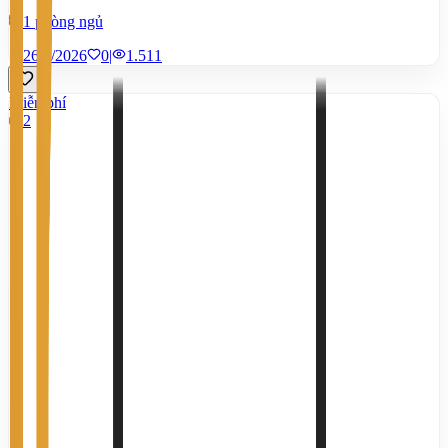
1 phòng ngủ
26/6/2026
0
|
1.511
Miễn phí
2