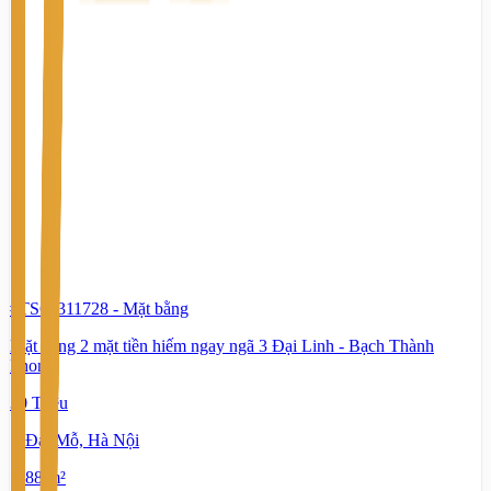
#TS65311728
-
Mặt bằng
Mặt bằng 2 mặt tiền hiếm ngay ngã 3 Đại Linh - Bạch Thành
Phong
30 Triệu
Đại Mỗ, Hà Nội
88 m²