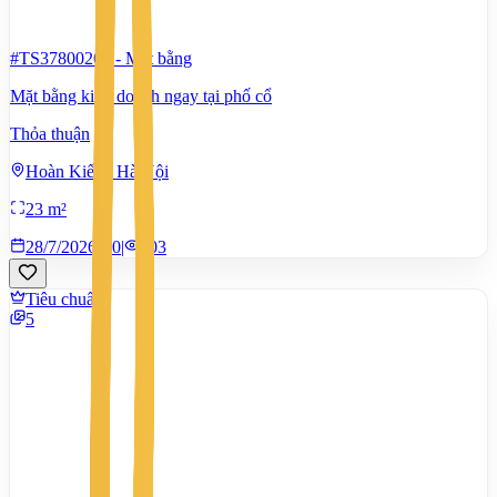
#TS37800265
-
Mặt bằng
Mặt bằng kinh doanh ngay tại phố cổ
Thỏa thuận
Hoàn Kiếm, Hà Nội
23 m²
28/7/2026
0
|
603
Tiêu chuẩn
5