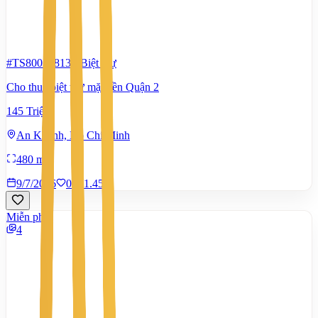
#TS80031813
-
Biệt thự
Cho thuê biệt thự mặt tiền Quận 2
145 Triệu
An Khánh, Hồ Chí Minh
480 m²
9/7/2026
0
|
1.450
Miễn phí
4