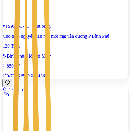
#TS90751791
-
Mặt bằng
Cho thuê nguyên căn nhà mới mặt tiền đường P Bình Phú
120 Triệu
Bình Phú, Hồ Chí Minh
850 m²
9/7/2026
0
|
1.436
Tiêu chuẩn
9