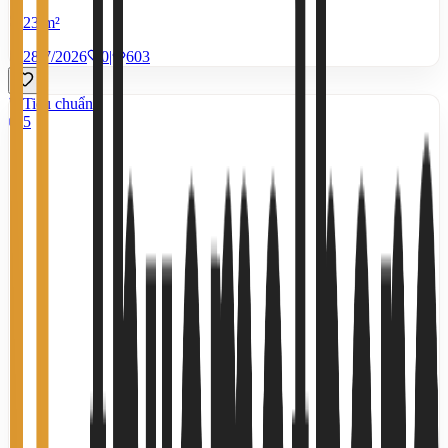
23 m²
28/7/2026
0
|
603
Tiêu chuẩn
5