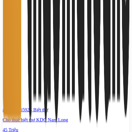
#TS98486592
-
Biệt thự
Cho thuê biệt thự KDC Nam Long
45 Triệu