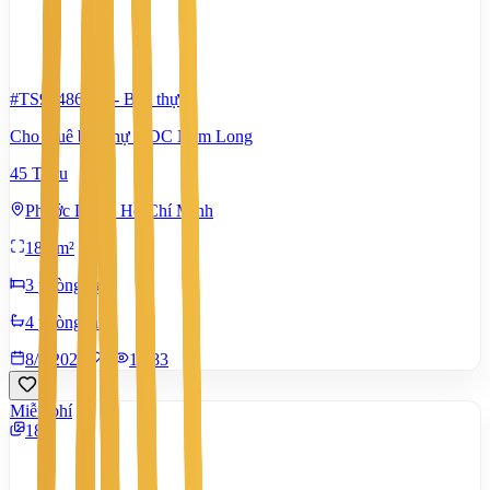
#TS98486592
-
Biệt thự
Cho thuê biệt thự KDC Nam Long
45 Triệu
Phước Long, Hồ Chí Minh
180 m²
3 phòng ngủ
4 phòng tắm
8/7/2026
0
|
1.483
Miễn phí
18