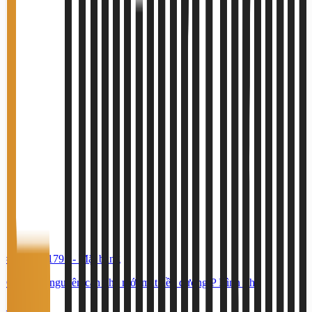
#TS90751791
-
Mặt bằng
Cho thuê nguyên căn nhà mới mặt tiền đường P Bình Phú
120 Triệu