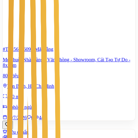
#TS85612609
-
Mặt bằng
Mở chuỗi Nhà Hàng - Văn Phòng - Showroom, Cải Tạo Tự Do -
8x17m
80 Triệu
Tân Bình, Hồ Chí Minh
400 m²
7 phòng ngủ
30/7/2026
0
|
441
Tiêu chuẩn
8