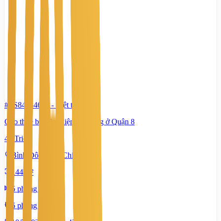
#TS84434656
-
Biệt thự
Cho thuê biệt thự diện tích rộng ở Quận 8
45 Triệu
Bình Đông, Hồ Chí Minh
144 m²
5 phòng ngủ
5 phòng tắm