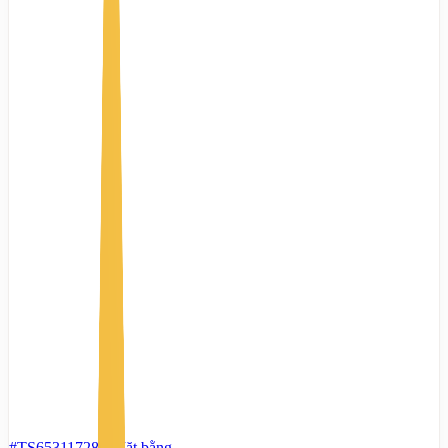
#TS65311728
-
Mặt bằng