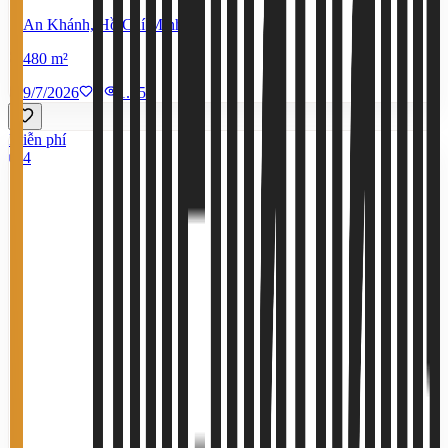
An Khánh, Hồ Chí Minh
480 m²
9/7/2026
0
|
1.450
Miễn phí
4