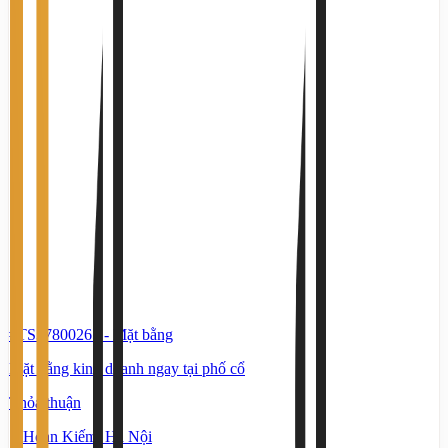
#TS37800265
-
Mặt bằng
Mặt bằng kinh doanh ngay tại phố cổ
Thỏa thuận
Hoàn Kiếm, Hà Nội