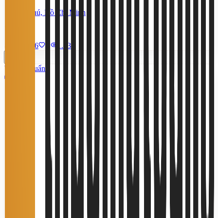
Bình Phú, Hồ Chí Minh
850 m²
9/7/2026
0
|
1.436
Tiêu chuẩn
9