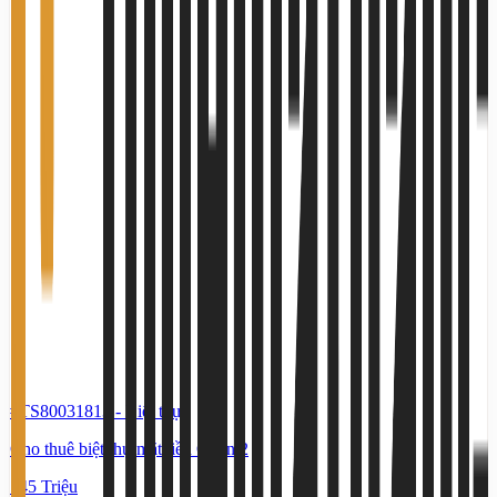
#TS80031813
-
Biệt thự
Cho thuê biệt thự mặt tiền Quận 2
145 Triệu