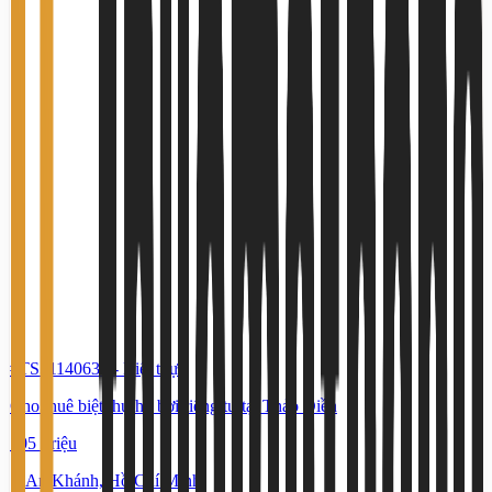
#TS51140634
-
Biệt thự
Cho thuê biệt thự hồ bơi riêng tư tại Thảo Điền
105 Triệu
An Khánh, Hồ Chí Minh