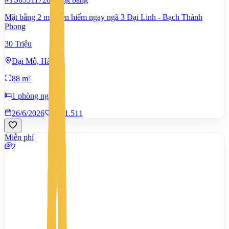
Mặt bằng 2 mặt tiền hiếm ngay ngã 3 Đại Linh - Bạch Thành
Phong
30 Triệu
Đại Mỗ, Hà Nội
88 m²
1 phòng ngủ
26/6/2026
0
|
1.511
Miễn phí
2